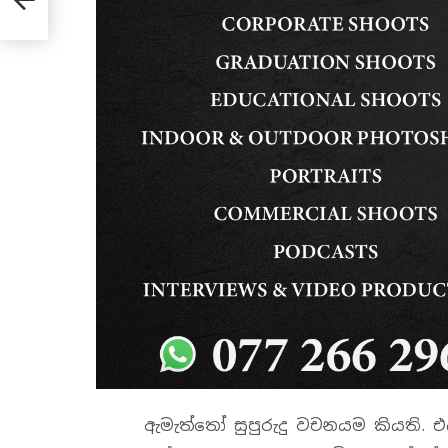
ඇමැත්තෝ සුපුරුදු වචනයම කියති. එය