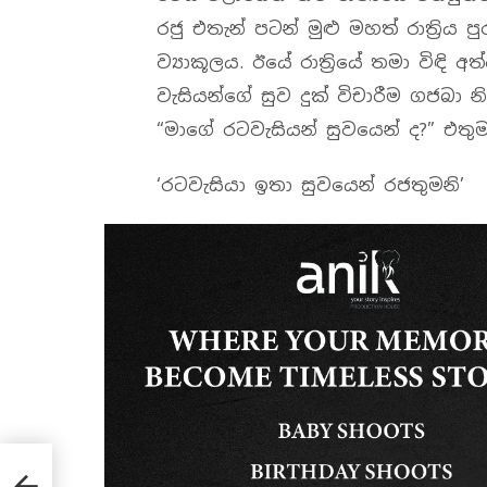
රජු එතැන් පටන් මුළු මහත් රාත්‍රිය 
ව්‍යාකූලය. ඊයේ රාත්‍රියේ තමා විඳි 
වැසියන්ගේ සුව දුක් විචාරීම ගජබා න
“මාගේ රටවැසියන් සුවයෙන් ද?” එතුම
‘රටවැසියා ඉතා සුවයෙන් රජතුමනි’
ය වෙන