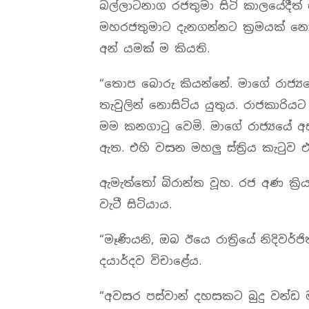
බල්ලාටනාග රජතුමා සිටි කාලයේදීත් 
මහරජතුමාට දැනගන්නට ක්‍රමයක් න
අන් යමක් ම කියති.
“තොප බොරු කියන්නේ. මාගේ රාජ්‍යයේ කි
තැවුලින් නොසිටිය යුතුය. රාජකාරි
මම කනගාටු වෙමි. මාගේ රාජ්‍යයේ 
ඇත. එහි වසන මහලු ස්ත්‍රිය කැටුව
ඇමැත්තෝ බිරාන්ත වූහ. රජ අණ ක්‍රියා
වැටී සිටියාය.
“මෑණියනි, ඔබ ඊයෙ රාත්‍රියේ නිදිවර්
දයාර්දව විචාළේය.
“අවසර පස්වාන් දහසකට බුදු වන්ඩ