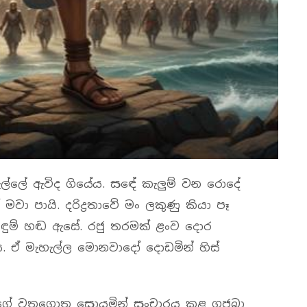
ැල්ලේ ඇවිද ගියේය. ස‍ඳේ කැලුම් වන රොදේ
 මවා පායි. දරිද්‍රතාවේ මං ලකුණු කියා පෑ
ිඳුම් හඬ ඇසේ. රජු තරමක් ළංව දොර
ේය. ඒ මැහැල්ල මොනවාදෝ දොඩමින් හිස්
සුන්ගේ වතගොත සොයමින් සංචාරය කළ ගජබා