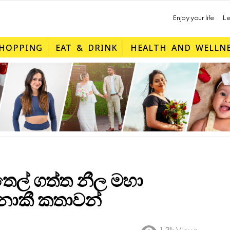
Enjoy your life
Le
HOPPING
EAT & DRINK
HEALTH AND WELLN
තෙල් ගත්ත නීල මහා
ොකී කතාවන්