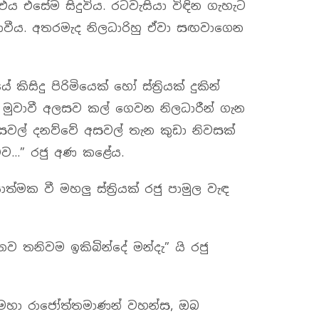
එය එසේම සිදුවිය. රටවැසියා විඳින ගැහැට
ොවීය. අතරමැද නිලධාරිහු ඒවා සඟවාගෙන
සිදු පිරිමියෙක් හෝ ස්ත්‍රියක් දුකින්
යට මුවාවී අලසව කල් ගෙවන නිලධාරීන් ගැන
අසවල් දනව්වේ අසවල් තැන කුඩා නිවසක්
 එව…” රජු අණ කළේය.
ත්මක වී මහලු ස්ත්‍රියක් රජු පාමුල වැඳ
ජිතව තනිවම ඉකිබින්දේ මන්දැ” යි රජු
 මහා රාජෝත්තමාණන් වහන්ස, ඔබ