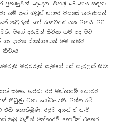
ේ පුතණුවන් දෙදෙනා වහල් මෙහෙය සඳහා
නවා නම් දැන් ඔවුන් නාඹර වයසේ තරුණයන්
යුත්තේ කවුරුන් හෝ රැකවරණයක මතයි. මට
නි, මගේ දරුවන් සිටියා නම් අද මට
න් හා දාරක ස්නේහයෙන් මම තනිව
 කීවාය.
මෙවැනි මවුවරුන් සැමගේ දුක් තැවුලක් නිවා
ධයාත් සමඟ ගජබා රජු මන්නාරම් තොටට
යක් තිබුණු මහා යෝධයෙකි. මන්නාරම්
 එහි නොතිබුණි. රජුට අයත් ඒ නැව්
ස් තිබු බැවින් මන්නාරම් තොටින් එතෙර