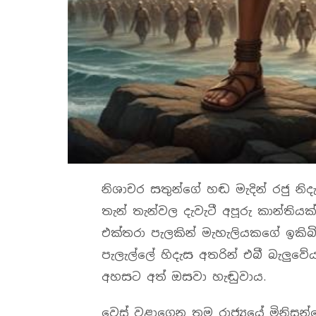
නිශාචර සතුන්ගේ හඬ මැදින් රජු නිද
තැන් තැන්වල දැවැටී අපූරු කාන්තියක්
එක්තරා පැලකින් මැහැලියකගේ ඉකිබ
පැලැල්ලේ හිදැස අතරින් එබී බැලුව
අහසට අත් ඔසවා හැඬුවාය.
වෙස් වළාගෙන තම රාජ්‍යයේ මිනි