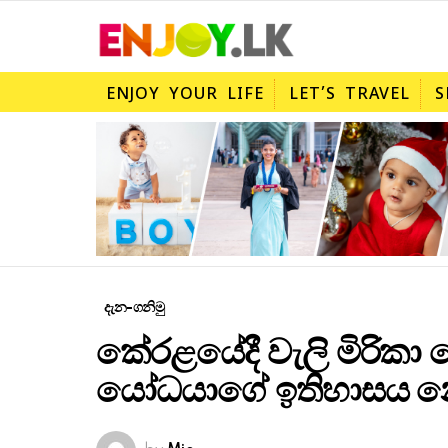
ENJOY YOUR LIFE
LET’S TRAVEL
S
දැන-ගනිමු
කේරළයේදී වැලි මිරිකා 
යෝධයාගේ ඉතිහාසය න