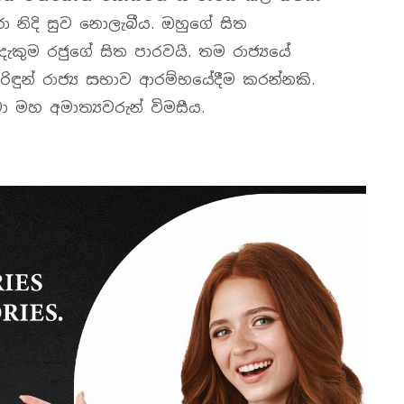
පුරා නිදි සුව නොලැබීය. ඔහුගේ සිත
අත්දැකුම රජුගේ සිත පාරවයි. තම රාජ්‍යයේ
ිරිඳුන් රාජ්‍ය සභාව ආරම්භයේදීම කරන්නකි.
ා මහ අමාත්‍යවරුන් විමසීය.