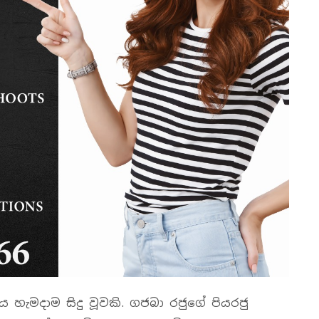
 හැමදාම සිදු වූවකි. ගජබා රජුගේ පියරජු