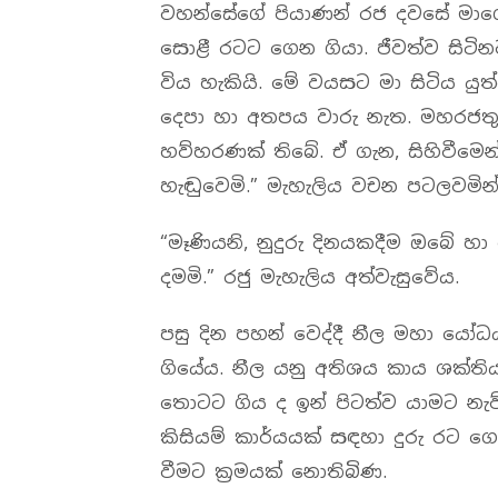
වහන්සේගේ පියාණන් රජ දවසේ මාග
සොළී රටට ගෙන ගියා. ජීවත්ව සිටි
විය හැකියි. මේ වයසට මා සිටිය 
දෙපා හා අතපය වාරු නැත. මහරජතුම
හව්හරණක් තිබේ. ඒ ගැන, සිහිවීමෙ
හැඬුවෙමි.” මැහැලිය වචන පටලවමින්
“මෑණියනි, නුදුරු දිනයකදීම ඔබේ හා 
දමමි.” රජු මැහැලිය අත්වැසුවේය.
පසු දින පහන් වෙද්දී නීල මහා යෝ
ගියේය. නීල යනු අතිශය කාය ශක්ති
තොටට ගිය ද ඉන් පිටත්ව යාමට නැව්
කිසියම් කාර්යයක් සඳහා දුරු රට ගො
වීමට ක්‍රමයක් නොතිබිණ.