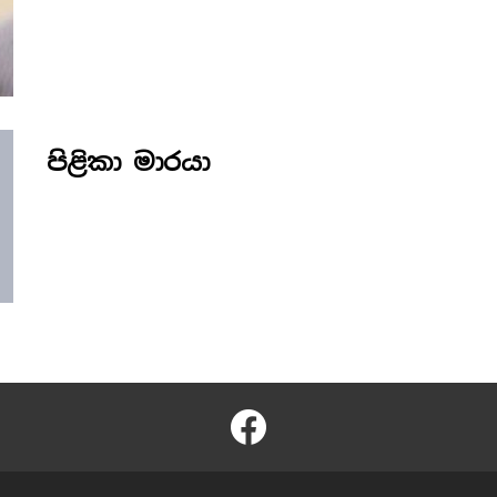
පිළිකා මාරයා
facebook