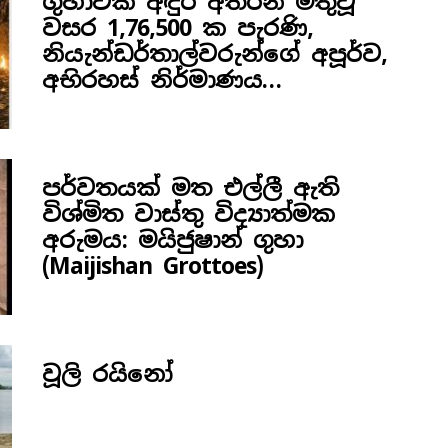
ගුහාවක අඳුර අතරින් මතුවූ
වසර 1,76,500 ක පැරණි,
නියැන්ඩර්තාල්වරුන්ගේ අපූර්ව,
අභිරහස් නිර්මාණය…
පර්වතයක් මත එල්ලී ඇති
විශ්මිත වාස්තු විද්‍යාත්මක
අරුමය: මයිජුෂාන් ගුහා
(Maijishan Grottoes)
වූලි රයිනෝ