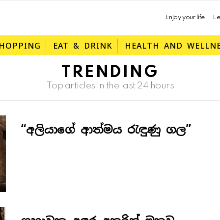
Enjoy your life
Le
HOPPING
EAT & DRINK
HEALTH AND WELLN
TRENDING
Top articles in the last 24 hours
“අලියාගේ ආත්මය රැඳුණු ගල”