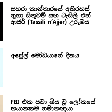
සහරා කාන්තාරයේ අභිරහස්
ගුහා සිතුවම් සහ ටැසිලි එන්
ආජර් (Tassili n’Ajjer) උරුමය
අප්‍රේල් මෝඩයාගේ දිනය
FBI එක පවා බිය වූ ලෝකයේ
භයානකම ගණිතඥයා