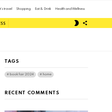
t’s travel
Shopping
Eat & Drink
Health and Wellness
FOLLOW
SWITCH
ESS
US
SKIN
TAGS
book fair 2024
home
RECENT COMMENTS