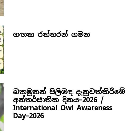
ගඟක රත්තරන් ගමන
බකමූනන් පිලිඹඳ දැනුවත්කිරීමේ
අන්තර්ජාතික දිනය​–2026 /
International Owl Awareness
Day–2026