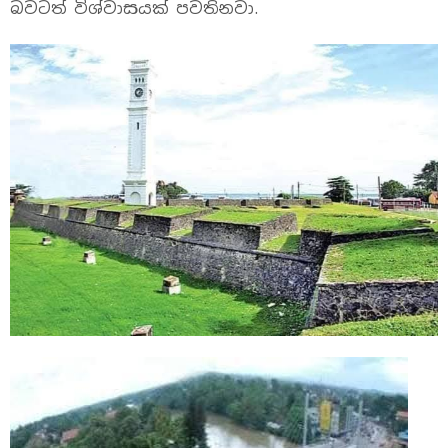
බවටත් විශ්වාසයක් පවතිනවා.