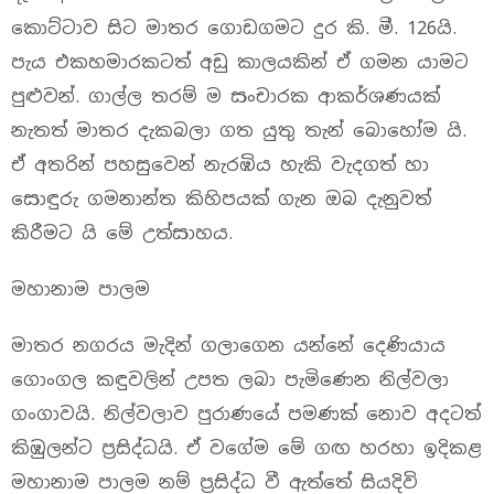
කොට්ටාව සිට මාතර ගොඩගමට දුර කි. මී. 126යි.
පැය එකහමාරකටත් අඩු කාලයකින් ඒ ගමන යාමට
පුළුවන්. ගාල්ල තරම් ම සංචාරක ආකර්ශණයක්
නැතත් මාතර දැකබලා ගත යුතු තැන් බොහෝම යි.
ඒ අතරින් පහසුවෙන් නැරඹිය හැකි වැදගත් හා
සොඳුරු ගමනාන්ත කිහිපයක් ගැන ඔබ දැනුවත්
කිරීමට යි මේ උත්සාහය.
මහානාම පාලම
මාතර නගරය මැදින් ගලාගෙන යන්නේ දෙණියාය
ගොංගල කඳුවලින් උපත ලබා පැමිණෙන නිල්වලා
ගංගාවයි. නිල්වලාව පුරාණයේ පමණක් නොව අදටත්
කිඹුලන්ට ප්‍රසිද්ධයි. ඒ වගේම මේ ගඟ හරහා ඉදිකළ
මහානාම පාලම නම් ප්‍රසිද්ධ වී ඇත්තේ සියදිවි