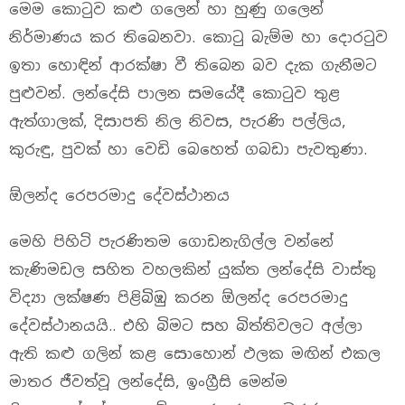
මෙම ‍කොටුව කළු ග‍ලෙන් හා හුණු ග‍ලෙන්
නිර්මාණය කර තිබෙනවා. ‍කොටු බැම්ම හා දොරටුව
ඉතා හොඳින් ආරක්ෂා වී තිබෙන බව දැක ගැනීමට
පුළුවන්. ලන්දේසි පාලන සම‍යේදී ‍කොටුව තුළ
ඇත්ගාලක්, දිසාපති නිල නිවස, පැරණි පල්ලිය,
කුරුඳු, පුවක් හා ‍වෙඩි ‍බෙ‍හෙත් ගබඩා පැවතුණා. ‍
ඕලන්ද රෙපරමාදු දේවස්ථානය
මෙහි පිහිටි පැරණිතම ‍ගොඩනැගිල්ල වන්නේ
කැණිමඩල සහිත වහලකින් යුක්ත ලන්දේසි වාස්තු
විද්‍යා‍‍ ලක්ෂණ පිළිබිඹු කරන ඕලන්ද රෙපරමාදු
දේවස්ථානයයි.. එහි බිමට සහ බිත්තිවලට අල්ලා
ඇති කළු ගලින් කළ සොහොන් ඵලක මඟින් එකල
මාතර ජීවත්වූ ලන්දේසි, ඉංග්‍රීසි මෙන්ම