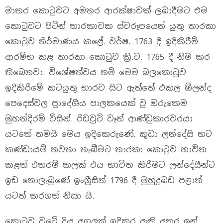
මාතර ‍කොටුවට අමතර ආරක්ෂාවක් ලබාදීමට එම
කොටුවට පිටින් තාරකාවක ස්වරූප‍යෙන් යුතු තාරකා
කොටුව නිර්මාණය කළේ. වර්ෂ. 1763 දී ඉදිකිරීම්
ආරම්භ කළ තාරකා කොටුව ක්‍රි.ව. 1765 දී නිම කර
තිබෙනවා. විශේෂත්වය නම් මෙම බලකොටුව
ඉදිකිරිමේ කටයුතු භාරව සිට ඇත්තේ එකල ඕලන්ද
පෙදෙස්වල ප්‍රාදේශීය පාලකයෙක් වූ ඔරුකෙම
මුහන්දිරම් විසින්. රිඩවුට් වෑන් ආණ්ඩුකාරවරයා
යට‍තේ තමයි මෙය ඉදිකෙරුණේ. කුඩා ලන්දේසි භට
කණ්ඩායම් නවතා තැබීමට තාරකා ‍කොටුව භාවිත
කළත් එතරම් කලක් එය භාවිත කිරීමට ලන්දේසීන්ට
ඉඩ නොලැබුණේ ඉංග්‍රීසින් 1796 දී මුහුදුබඩ පළාත්
යටත් කරගත් නිසා යි.
කොටුව ව‍ටේ දිය අගලක් ඉදිකර ඇති අතර ඉන්