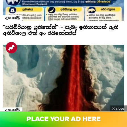
දැන-ගනිමු
“සයිබීරියානු යුනිකෝන්” – සැබෑ ඉතිහාසයක් ඇති
අතිවිශාල එක් අං රයිනෝසරස්
close
දැන-ගනිමු
ඇන්ටාක්ටිකාවේ ලේ දියඇල්ල (Blood Falls):
විද්‍යාඥයන් මවිතයට පත් කළ සොබාදහමේ