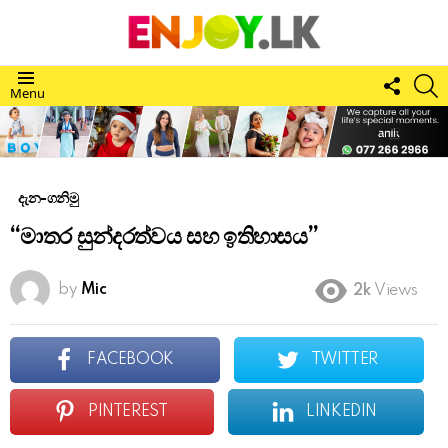
FOLL
S
Menu
US
දැන-ගනිමු
“මාතර සුන්දරත්වය සහ ඉතිහාසය”
by
Mic
2k
Views
FACEBOOK
TWITTER
PINTEREST
LINKEDIN