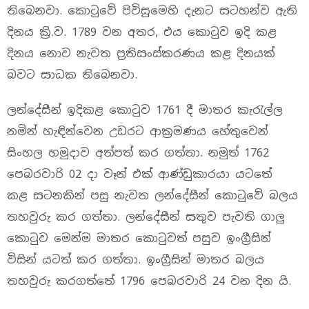
තිබෙනවා. කොටුවේ පිවිසුමෙහි දැනට සටහන්ව ඇති
දිනය ක්‍රි.ව. 1789 වන අතර, එය ‍කොටුව ඉදි කළ
දිනය ‍නොව නැවත ප්‍රතිසංස්කරණය කළ දිනයක්
බවට සාධක තිබෙනවා.
ලන්දේසීන් ඉදිකළ ‍කොටුව 1761 දී මාතර කැරැල්ල
නමින් හැඳින්වෙන උඩරට ආක්‍රමණය හේතු‍‍වෙන්
සිංහල හමුදාව අත්පත් කර ගත්තා. නමුත් 1762
‍‍පෙබරවාරි 02 දා වෑන් එක් ආණ්ඩුකාරයා යටතේ
කළ සටනකින් පසු නැවත ලන්දේසීන් ‍කොටුවේ බලය
තහවුරු කර ගත්තා. ලන්දේසීන් සතුව පැවති ගාලු
කොටුව මෙන්ම මාතර කොටුවත් පසුව ඉංග්‍රීසින්
විසින් යටත් කර ගත්තා. ඉංග්‍රීසින් මාතර බලය
තහවුරු කරගත්තේ 1796 ‍‍පෙබරවාරි 24 වන දින යි.