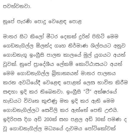
පවත්වනවා.
නූපේ පැරණි පොදු වෙළෙඳ පොළ
මාතර සිට කිලෝ මීටර දෙකක් දුරින් පිහිටි මෙම
ගෙඩනැගිල්ල ඕලන්ද ගෘහ නිර්මාණ ශිල්පයට අනුව
ගොඩනැගූ ඉංග්‍රීසි පාලන කාලයේ මුල් යුගයට අයත්
වූවක්. නුපේ ප්‍රා‍දේශීය ‍ලේකම් ‍කොට්ඨාසයට අයත්
‍මෙම ගොඩනැගිල්ල බ්‍රිතාන්‍යයන් මාතර පාලනය
කරන අවධියේදී වෙ‍ළෙඳ පොළක් ‍ලෙස භාවිත කිරීම
සඳහා ඉදි කර තිබෙනවා. ඉංග්‍රීසි “ටී” අක්ෂරයේ
හැඩයට විවෘත කුළුණු මත ඉදි කර ඇති ‍මෙම
ගොඩනැගිල්ලට සෙවිලි කර ඇත්තේ ‍පෙති උළුයි.
ඉදිරිපස දිග අඩි 200ක් සහ පළල අඩි 30ක් පමණ ද
වූ ගොඩනැගිල්ල මධ්‍යයේ දැවමය ‍පෝටි‍‍කෝවක්