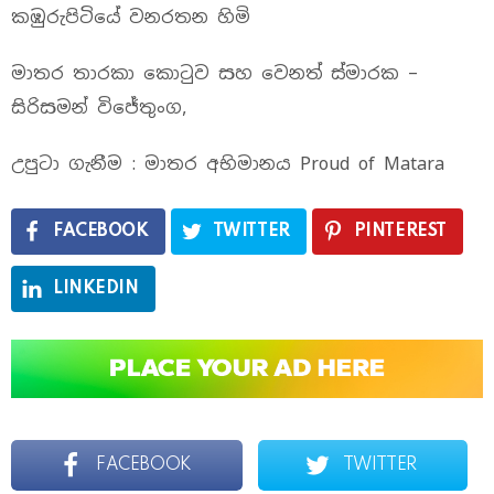
කඹුරුපිටියේ වනරතන හිමි
මාතර තාරකා කොටුව සහ වෙනත් ස්මාරක –
සිරිසමන් විජේතුංග,
උපුටා ගැනීම : මාතර අභිමානය Proud of Matara
FACEBOOK
TWITTER
PINTEREST
LINKEDIN
FACEBOOK
TWITTER