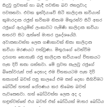
සිදුවු පුවතක් හා බැදී පවතින බව ජනප්‍රවාද
පවසනවා. එවක ඉන්දියාවේ සිටි කාලිදාස කවියාත්
කුමාරදාස රජුත් කවිකම නිසාම මිතුරන්ව සිටි අතර
රජුගේ ඇරයුමින් ලංකාවට පැමිණි කාලිදාස කවියා
නතරව සිට ඇත්තේ මාතර ප්‍රදේශයේයි.
අවාසනාවන්ත ලෙස ගණිකාවක් නිසා කාලිදාස
කවියා මරණයට පත්වුණා. මිතුරාගේ වෙන්විම
දරාගත නොහැකි රජු කාලිදාස කවියාගේ චිතකයට
පැන දිවි නසා ගන්නවා. මේ පුවත සැලවු රජුගේ
බිසෝවරුන් පස් දෙනාද එම චිතකයටම පැන දිවි
නසාගත් බවත් පසු කාලයේ එම සත් දෙනා සිහිවිමට
බෝධීන් හතක් රෝපණය කර තිබෙන බවත්
පැවසෙනවා. හත් බෝධිවත්ත ලෙස අද ද
හඳුන්වන්නේ එය බවත් එක් බෝධියක් මාතර බෝධිය