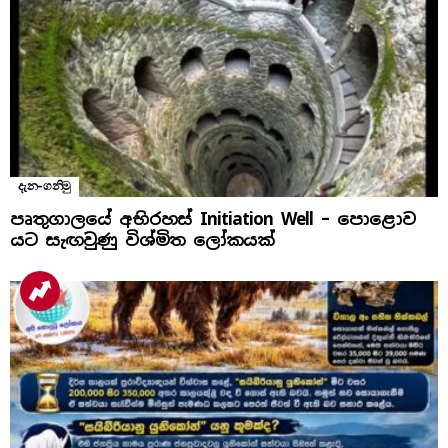
දැන-ගනිමු
පෘතුගාලයේ අභිරහස් Initiation Well – පොළොව
යට සැඟවුණු විශ්මිත ලෝකයක්