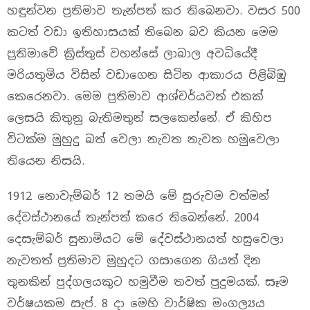
හඳුන්වන ප්‍රතිමාව තැන්පත් කර තිබෙනවා. වසර 500
කටත් වඩා ඉතිහාසයක්‌ තිබෙන බව කියන මෙම
ප්‍රතිමාවේ ක්‍රිස්‌තුස්‌ වහන්සේ ලාබාල අවධියේදී
මරියතුමිය විසින් වඩාගෙන සිටින ආකාරය පිළිබිඹු
කෙරෙනවා. මෙම ප්‍රතිමාව ආශ්චර්යවත් එකක්‌
ලෙසයි කිතුනු බැතිමතුන් සලකෙන්නේ. ඒ කිහිප
විටක්‌ම මුහුදු බත් වෙලා නැවත නැවත හමුවෙලා
තියෙන නිසයි.
1912 නොවැම්බර් 12 තමයි මේ සුරුවම වත්මන්
දේවස්‌ථානයේ තැන්පත් කරෙ තිබෙන්නේ. 2004
දෙසැම්බර් සුනාමියට මේ දේවස්‌ථානයත් හසුවෙලා
නැවතත් ප්‍රතිමාව මුහුදට ගසාගෙන ගියත් දින
තුනකින් පුද්ගලයකුට හමුවීම තවත් පුදුමයක්. සෑම
වර්ෂයකම සැප්. 8 දා මෙහි වාර්ෂික මංගල්‍යය