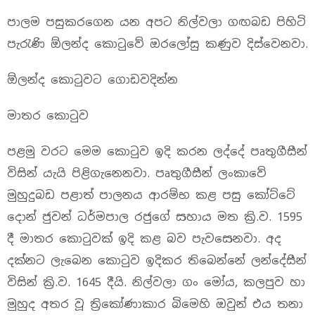
පාලම පසුකරගෙන යන අපට නිල්වලා ගඟබඩ පිහිටි
පැරැණි ඕලන්ද කොටුවේ ඔරලෝසු කණුව දිස්වෙනවා.
ඕලන්ද කොටුවට ගොඩවදින්න
මාතර කොටුව
පළමු වරට මෙම ‍කොටුව ඉදි කරන ලද්දේ පෘතුගීසීන්
විසින් යැයි පිළිගැනෙනවා. පෘතුගීසීන් ‍ලංකාවේ
මුහුදුබඩ පළාත් පාලනය ආරම්භ කළ පසු කෝට්ටේ
‍දොන් ජුවන් ධර්මපාල රජු‍ගේ සහාය මත ක්‍රි.ව. 1595
දී මාතර ‍කොටුවක් ඉදි කළ බව පැවසෙනවා. අද
දක්නට ලැබෙන ‍කොටුව ඉදිකර තිබෙන්නේ ලන්දේසීන්
විසින් ක්‍රි.ව. 1645 දීයි. නිල්වලා ගං ‍මෝය, කලපුව හා
මුහුද අතර වූ ත්‍රිකෝණාකාර බි‍මෙහි ඔවුන් එය තනා