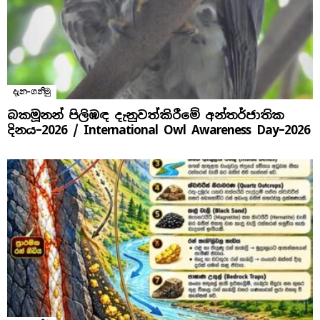
දැන-ගනිමු
බකමූනන් පිලිඹඳ දැනුවත්කිරීමේ අන්තර්ජාතික
දිනය​–2026 / International Owl Awareness Day–2026