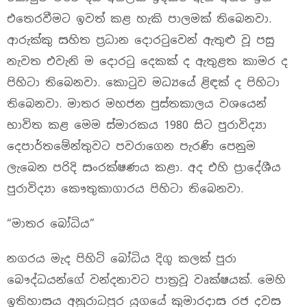
එතෙරවීමට ඉවත් කළ හැකි පාලමක් තිබෙනවා.
ආරුක්කු සහිත ප්‍රධාන ‍දොරටු‍වෙන් ඇතුළු වූ පසු
නැවත එවැනි ම දොරටු දෙකක් ද ඇතුළත කාමර ද
පිහිටා තිබෙනවා. ‍කොටුව මධ්‍යයේ ළිඳක් ද පිහිටා
තිබෙනවා. මාතර මහජන පුස්තකාලය වශයෙන්
භාවිත කළ මෙම ස්මාරකය 1980 සිට පුරාවිද්‍යා
‍දෙපාර්ත‍‍මේන්තුවට පවරාගෙන පැරණි පෙනුම
ලැබෙන පරිදි සංරක්ෂණය කළා. අද එහි ප්‍රාදේශීය
පුරාවිද්‍යා කෞතුකාගාරය පිහිටා තිබෙනවා.
“මාතර බෝධිය”
නගරය මැද පිහිටි බෝධිය දිගු කලක් පුරා
බෞද්ධයන්ගේ වන්දනාවට පාත්‍රවූ වෘක්ෂයක්. මෙහි
ඉතිහාසය අනුරාධපුර යුගයේ කුමාරදාස රජ දවස