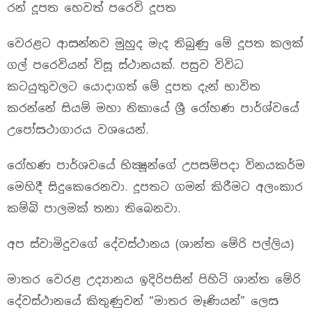
රන් දූපත හෙවත් පරෙවි දූපත
වෙරළට ආසන්නව මුහුද මැද තිබුණු මේ දූපත කලක්‌
ගල් පරෙවියන් විසූ ස්ථානයක්. පසුව විවිධ
කටයුතුවලට යොදාගත් මේ දූපත දැන් භාවිත
කරන්නේ සියම් මහා නිකායේ ශ්‍රී රෝහණ පාර්ශ්වයේ
උපෝසථාගාරය වශයෙන්.
රෝහණ පාර්ශවයේ භික්‍ෂූන්ගේ උපසම්පදා විනයකර්ම
මෙහිදී සිදුකෙරෙනවා.‍ දූපතට ගමන් කිරීමට අලංකාර
කම්බි පාලමක් තනා තිබෙනවා.
අප ස්‌වාමිදුවගේ දේවස්‌ථානය (ශාන්ත මේරි පල්ලිය)
මාතර වෙරළ උද්‍යානය ඉදිරිපසින් පිහිටි ශාන්ත මේරි
දේවස්ථානයේ කිතුණුවන් “මාතර මෑණියන්” ලෙස