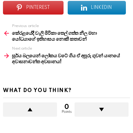
PINTEREST
LINKEDIN
Previous article
See
more
කේරළයේදී වැලි මිරිකා තෙල් ගත්ත නීල මහා
යෝධයාගේ ඉතිහාසය නොකී කතාවන්
Next article
සූර්ය බලයෙන් ලෝකය වටේ ගිය ඒ අපූරු ගුවන් යානයේ
අවාසනාවන්ත අවසානය!
WHAT DO YOU THINK?
0
Points