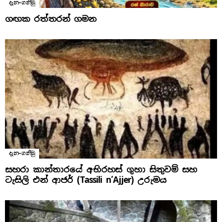
දැන-ගනිමු
ගඟක රත්තරන් ගමන
දැන-ගනිමු
සහරා කාන්තාරයේ අභිරහස් ගුහා සිතුවම් සහ
ටැසිලි එන් ආජර් (Tassili n’Ajjer) උරුමය