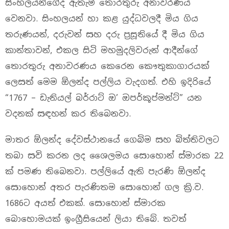
සිංහලයන්ගේද ඇතැම් තොරතුරු අනාවරණය
වෙනවා. සිංහලයන් හා කළ යුද්ධවලදී මිය ගිය
තරුණයන්, දරුවන් සහ දරු ප්‍රසූතියේ දී මිය ගිය
කාන්තාවන්, එකල සිටි මහමුදලිවරුන් ආදීන්ගේ
තොරතුරු අනාවරණය කෙරෙන කෞතුකාගාරයක්‌
ලෙසත් මෙම ඕලන්ද පල්ලිය වැදගත්. එහි ඉදිරියේ
“1767 – ඩැනියල් බර්රාට්‌ ඔ’ ඔපර්කූප්මන්ට්‌” යන
වදනක්‌ සඳහන් කර තිබෙනවා.
මාතර ඕලන්ද දේවස්‌ථානයේ ගෙබිම සහ බිත්තිවලට
තබා සවි කරන ලද ශෛලමය සොහොන් ස්‌මාරක 22
ක්‌ පමණ තිබෙනවා. පල්ලි‍යේ ඇති පැරණි ඕලන්ද
‍‍සොහොන් අතර පැරණිතම සොහොන් ගල ක්‍රි.ව.
1686ට අයත් එකක්. සොහොන් ස්‌මාරක
බොහොමයක්‌ ඉංග්‍රීසියෙන් ලියා තිබේ. තවත්