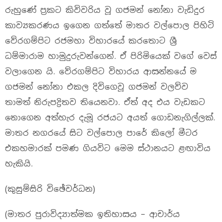
රුහුණේ ප්‍රකට කිවිවරිය වූ ගජමන් නෝනා වැඩිදුර
කාව්‍යකරණය ඉගෙන ගත්තේ මාතර වල්පොල පිහිටි
වේරගම්පිට රජමහා විහාරයේ කරතොට ශ්‍රී
ධම්මාරාම හාමුදුරුවන්ගෙන්. ඒ පිරිමියෙක්‌ වගේ වෙස්‌
වලාගෙන යි. වේරගම්පිට විහාරය ආසන්නයේ ම
ගජමන් නෝනා එකල දිවිගෙවූ ගජමන් වලව්ව
තාමත් නිරුපද්‍රිතව තියෙනවා. ඒත් අද එය වැඩකට
නොගෙන අත්හැර දැමූ රජයට අයත් ගොඩනැගිල්ලක්.
මාතර නගරයේ සිට වල්පොල පාරේ කිලෝ මීටර
එකහමාරක් පමණ ගියවිට මෙම ස්ථානයට ළඟාවිය
හැකියි.
(කුසුම්සිරි විඡේවර්ධන)
(මාතර පුරාවිද්‍යාත්මක ඉතිහාසය – ආචාර්ය