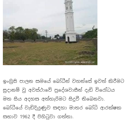
ඉංග්‍රිසි පාලන සමයේ බෝධීන් වහන්සේ ඉවත් කිරීමට
සුදානම් වු අවස්ථාවේ ප්‍රදේශවාසීන් දැඩි විරෝධය
මත සිය අදහස අත්හැරිමට සිදුවී තිබෙනවා.
බෝධීයේ වැඩිදියුණුව සඳහා මාතර බෝධි ආරක්ෂක
සභාව 1962 දී පිහිටුවා ගත්තා.