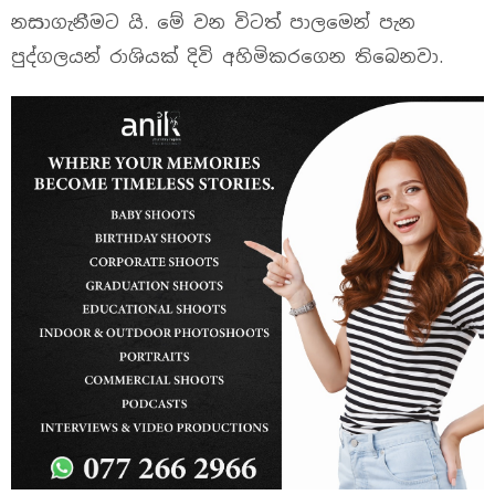
නසාගැනීමට යි. මේ වන විටත් පාලමෙන් පැන
පුද්ගලයන් රාශියක් දිවි අහිමිකරගෙන තිබෙනවා.