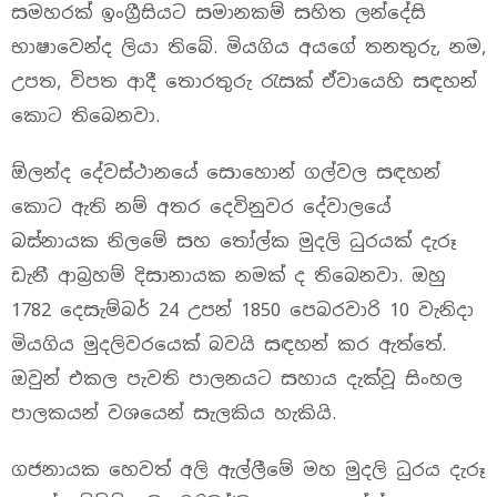
සමහරක්‌ ඉංග්‍රීසියට සමානකම් සහිත ලන්දේසි
භාෂාවෙන්ද ලියා තිබේ. මියගිය අයගේ තනතුරු, නම,
උපත, විපත ආදී තොරතුරු රැසක්‌ ඒවායෙහි සඳහන්
කොට තිබෙනවා.
ඕලන්ද දේවස්‌ථානයේ සොහොන් ගල්වල සඳහන්
කොට ඇති නම් අතර දෙවිනුවර දේවාලයේ
බස්‌නායක නිලමේ සහ තෝල්ක මුදලි ධුරයක්‌ දැරූ
ඩැනී ආබ්‍රහම් දිසානායක නමක්‌ ද තිබෙනවා. ඔහු
1782 දෙසැම්බර් 24 උපන් 1850 පෙබරවාරි 10 වැනිදා
මියගිය මුදලිවරයෙක් බවයි සඳහන් කර ඇත්තේ.
ඔවුන් එකල පැවති පාලනයට සහාය දැක්වූ සිංහල
පාලකයන් වශයෙන් සැලකිය හැකියි.
ගජනායක හෙවත් අලි ඇල්ලීමේ මහ මුදලි ධුරය දැරූ