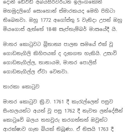
දොන් ඩේවිඩ් අබයසිරිවර්ධන ඉලංගකෝන්
මහමුදලිගේ සොහොන් ස්‌මාරකයද මෙහි පිහිටා
තිබෙනවා. ඔහු 1772 අගෝස්‌තු 5 වැනිදා උපන් ඔහු
මියගොස් ඇත්තේ 1848 සැප්තැම්බර් මාසයේදී යි.
මාතර කොටුවට බ්‍රිතාන්‍ය පාලන සම‍යේ එක් වූ
‍ගොඩනැගිලි කිහිපයක් ද දැකගත හැකියි. උසාවි
‍ගොඩනැගිල්ල, තානායම, මාතර ‍පොලිස්
‍ගොඩනැගිල්ල ඒවා වෙනවා.
තාරකා කොටුව
මාතර කොටුව ක්‍රි.ව. 1761 දී කැරැල්‍‍ලෙන් පසුව
සිංහලයන්ට අයත් වූ පසු 1762 දී නැවත ලන්දේසීන්
කොටු‍වේ බලය තහවුරු කරගත්තත් ඔවුන්ට
ආරක්ෂාව ගැන බියක් තිබුණා. ඒ නිසයි 1763 දී