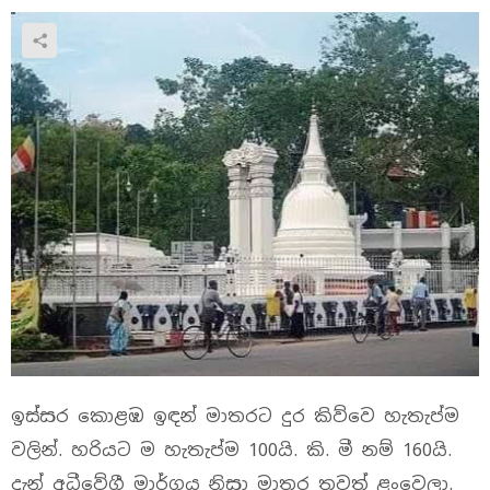
ඉස්සර කොළඹ ඉඳන් මාතරට දුර කිව්වෙ හැතැප්ම
වලින්. හරියට ම හැතැප්ම 100යි. කි. මී නම් 160යි.
දැන් අධීවේගී මාර්ගය නිසා මාතර තවත් ළංවෙලා.