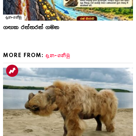
දැන-ගනිමු
ගඟක රත්තරන් ගමන
MORE FROM:
දැන-ගනිමු