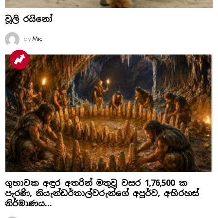
වූලි රයිනෝ
by
Mic
ගුහාවක අඳුර අතරින් මතුවූ වසර 1,76,500 ක
පැරණි, නියැන්ඩර්තාල්වරුන්ගේ අපූර්ව, අභිරහස්
නිර්මාණය…