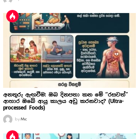
අනතුරු ඇඟවීම: ඔබ දිනපතා කන මේ “රසවත්”
ආහාර ඔබේ ආයු කාලය අඩු කරනවාද? (Ultra-
processed Foods)
by
Mic