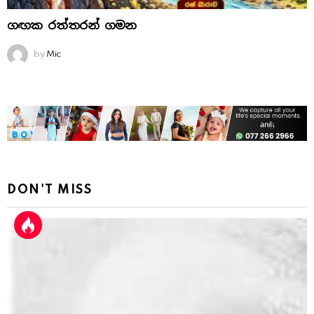
ගඟක රත්තරන් ගමන
by
Mic
DON'T MISS