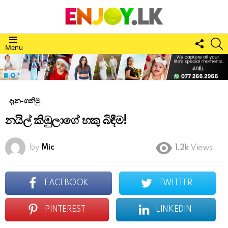
FOLL
S
Menu
US
දැන-ගනිමු
නයිල් කිඹුලාගේ හකු බිඳීම!
by
Mic
1.2k
Views
FACEBOOK
TWITTER
PINTEREST
LINKEDIN