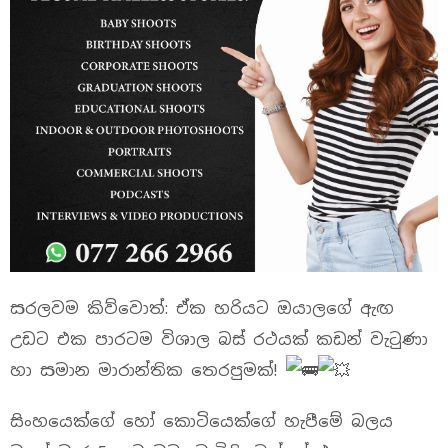
සරලවම කිව්වොත්: ඒක හරියට ඔයාලගේ ඇඟ
උඩට එක පාරටම විශාල බස් රථයක් කඩන් වැටුණා
හා සමාන මාරාන්තික තෙරපුමක්!
සිංහයෙක්ගේ හෝ කොටියෙක්ගේ හැපීමේ බලය