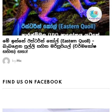
මේ ඉන්නේ ඊස්ටර්න් කෝල් (Eastern Quoll) –
බැබළෙන පුල්ලි සහිත මර්සුපියල් (චර්මකෝෂ
සහිත) සතා!
by
Mic
FIND US ON FACEBOOK