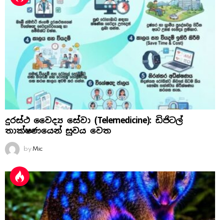
දුරස්ථ වෛද්‍ය සේවා (Telemedicine): ඩිජිටල්
තාක්ෂණයෙන් සුවය වෙත
by
Mic