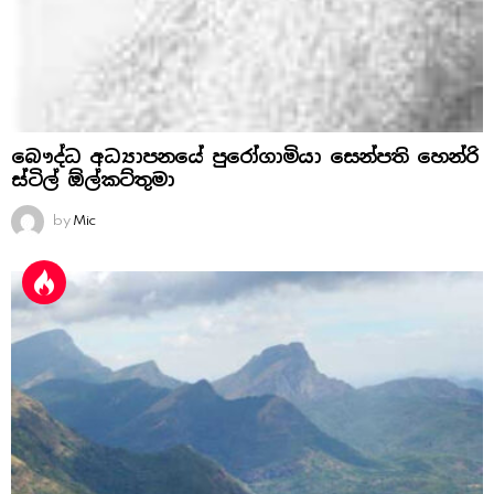
බෞද්ධ අධ්‍යාපනයේ පුරෝගාමියා සෙන්පති හෙන්රි
ස්‌ටිල් ඕල්කට්‌තුමා
by
Mic