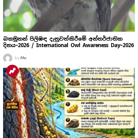
බකමූනන් පිලිඹඳ දැනුවත්කිරීමේ අන්තර්ජාතික
දිනය​–2026 / International Owl Awareness Day–2026
by
Mic