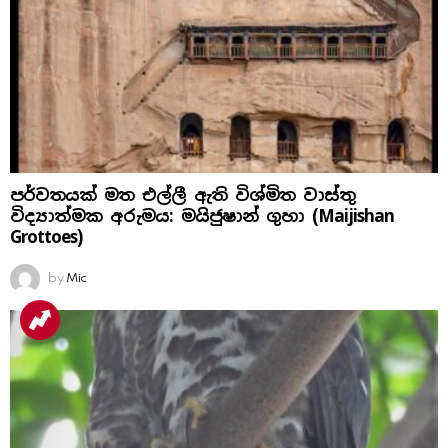
පර්වතයක් මත එල්ලී ඇති විශ්මිත වාස්තු
විද්‍යාත්මක අරුමය: මයිජුෂාන් ගුහා (Maijishan
Grottoes)
by
Mic