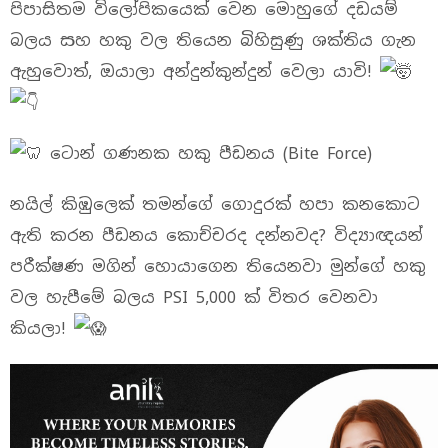
පිපාසිතම විලෝපිකයෙක් වෙන මොහුගේ දඩයම්
බලය සහ හකු වල තියෙන බිහිසුණු ශක්තිය ගැන
ඇහුවොත්, ඔයාලා අන්දුන්කුන්දුන් වෙලා යාවි!
ටොන් ගණනක හකු පීඩනය (Bite Force)
නයිල් කිඹුලෙක් තමන්ගේ ගොදුරක් හපා කනකොට
ඇති කරන පීඩනය කොච්චරද දන්නවද? විද්‍යාඥයන්
පරීක්ෂණ මගින් හොයාගෙන තියෙනවා මුන්ගේ හකු
වල හැපීමේ බලය PSI 5,000 ක් විතර වෙනවා
කියලා!