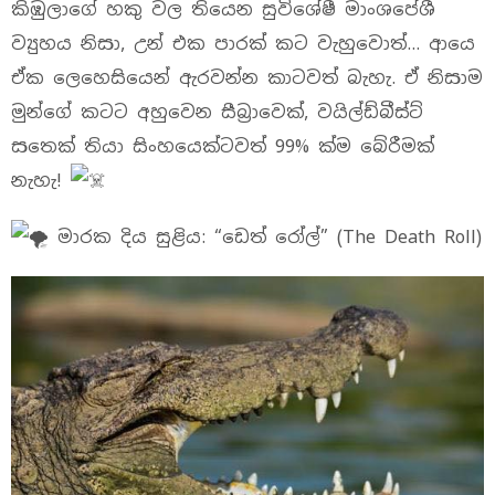
කිඹුලාගේ හකු වල තියෙන සුවිශේෂී මාංශපේශී
ව්‍යුහය නිසා, උන් එක පාරක් කට වැහුවොත්… ආයෙ
ඒක ලෙහෙසියෙන් ඇරවන්න කාටවත් බැහැ. ඒ නිසාම
මුන්ගේ කටට අහුවෙන සීබ්‍රාවෙක්, වයිල්ඩ්බීස්ට්
සතෙක් තියා සිංහයෙක්ටවත් 99% ක්ම බේරීමක්
නැහැ!
මාරක දිය සුළිය: “ඩෙත් රෝල්” (The Death Roll)