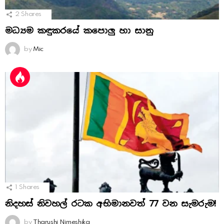
2
Shares
මධ්‍යම කඳුකරයේ කපොලු හා සානු
by
Mic
1
Shares
නිදහස් නිවහල් රටක අභිමානවත් 77 වන සැමරුම!
by
Tharushi Nimeshika