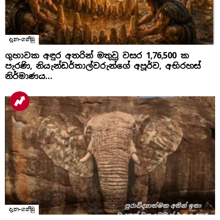
දැන-ගනිමු
ගුහාවක අඳුර අතරින් මතුවූ වසර 1,76,500 ක
පැරණි, නියැන්ඩර්තාල්වරුන්ගේ අපූර්ව, අභිරහස්
නිර්මාණය…
දැන-ගනිමු