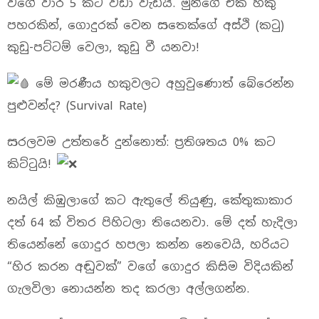
වගේ වාර 5 කට වඩා වැඩියි. මුන්ගේ එක හකු
පහරකින්, ගොදුරක් වෙන සතෙක්ගේ අස්ථි (කටු)
කුඩු-පට්ටම් වෙලා, කුඩු වී යනවා!
මේ මරණීය හකුවලට අහුවුණොත් බේරෙන්න
පුළුවන්ද? (Survival Rate)
සරලවම උත්තරේ දුන්නොත්: ප්‍රතිශතය 0% කට
කිට්ටුයි!
නයිල් කිඹුලාගේ කට ඇතුලේ තියුණු, කේතුකාකාර
දත් 64 ක් විතර පිහිටලා තියෙනවා. මේ දත් හැදිලා
තියෙන්නේ ගොදුර හපලා කන්න නෙවෙයි, හරියට
“හිර කරන අඬුවක්” වගේ ගොදුර කිසිම විදියකින්
ගැලවිලා නොයන්න තද කරලා අල්ලගන්න.