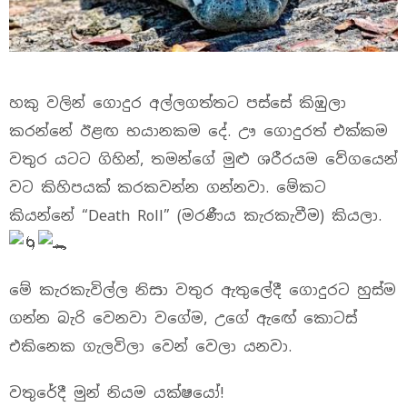
හකු වලින් ගොදුර අල්ලගත්තට පස්සේ කිඹුලා
කරන්නේ ඊළඟ භයානකම දේ. ඌ ගොදුරත් එක්කම
වතුර යටට ගිහින්, තමන්ගේ මුළු ශරීරයම වේගයෙන්
වට කිහිපයක් කරකවන්න ගන්නවා. මේකට
කියන්නේ “Death Roll” (මරණීය කැරකැවීම) කියලා.
මේ කැරකැවිල්ල නිසා වතුර ඇතුලේදී ගොදුරට හුස්ම
ගන්න බැරි වෙනවා වගේම, උගේ ඇඟේ කොටස්
එකිනෙක ගැලවිලා වෙන් වෙලා යනවා.
වතුරේදී මුන් නියම යක්ෂයෝ!