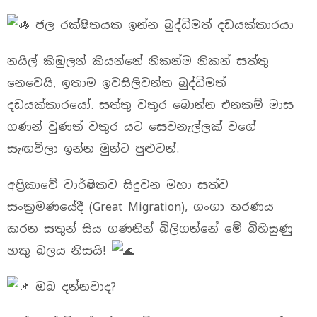
ජල රක්ෂිතයක ඉන්න බුද්ධිමත් දඩයක්කාරයා
නයිල් කිඹුලන් කියන්නේ නිකන්ම නිකන් සත්තු
නෙවෙයි, ඉතාම ඉවසිලිවන්ත බුද්ධිමත්
දඩයක්කාරයෝ. සත්තු වතුර බොන්න එනකම් මාස
ගණන් වුණත් වතුර යට සෙවනැල්ලක් වගේ
සැඟවිලා ඉන්න මුන්ට පුළුවන්.
අප්‍රිකාවේ වාර්ෂිකව සිදුවන මහා සත්ව
සංක්‍රමණයේදී (Great Migration), ගංගා තරණය
කරන සතුන් සිය ගණනින් බිලිගන්නේ මේ බිහිසුණු
හකු බලය නිසයි!
ඔබ දන්නවාද?