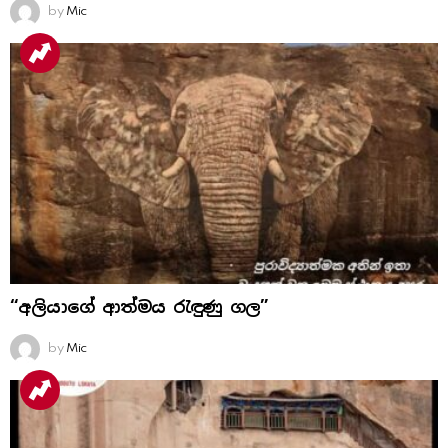
by
Mic
“අලියාගේ ආත්මය රැඳුණු ගල”
by
Mic