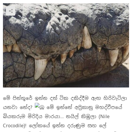
මේ පින්තූරේ ඉන්න දත් ටික දකිද්දීම ඇඟ හිරිවැටිලා
යනවා නේද?
මේ ඉන්නේ අප්‍රිකානු මහද්වීපයේ
බියකරුම මිරිදිය මාරයා… නයිල් කිඹුලා (Nile
Crocodile)! ලෝකයේ ඉන්න දරුණුම සහ ලේ