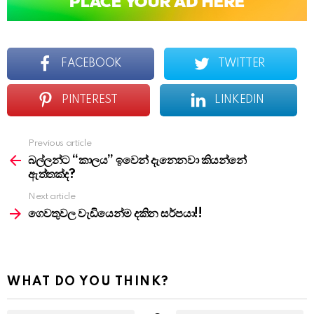
FACEBOOK
TWITTER
PINTEREST
LINKEDIN
Previous article
See
more
බල්ලන්ට “කාලය” ඉවෙන් දැනෙනවා කියන්නේ
ඇත්තක්ද?
Next article
ගෙවතුවල වැඩියෙන්ම දකින සර්පයා!!
WHAT DO YOU THINK?