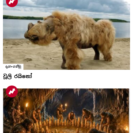
දැන-ගනිමු
වූලි රයිනෝ