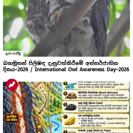
දැන-ගනිමු
බකමූනන් පිලිඹඳ දැනුවත්කිරීමේ අන්තර්ජාතික
දිනය​–2026 / International Owl Awareness Day–2026