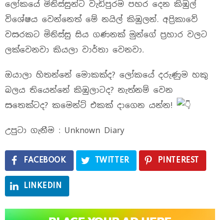
ලෝකයේ මිනිස්සුන්ට වැඩිපුරම පහර දෙන කිඹුල්
විශේෂය වෙන්නෙත් මේ නයිල් කිඹුලන්. අප්‍රිකාවේ
වසරකට මිනිස්සු සිය ගණනක් මුන්ගේ ප්‍රහාර වලට
ලක්වෙනවා කියලා වාර්තා වෙනවා.
ඔයාලා හිතන්නේ මොකක්ද? ලෝකයේ දරුණුම හකු
බලය තියෙන්නේ කිඹුලාටද? නැත්නම් වෙන
සතෙක්ටද? කමෙන්ට් එකක් දාගෙන යන්න!
උපුටා ගැනීම : Unknown Diary
FACEBOOK
TWITTER
PINTEREST
LINKEDIN