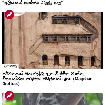
“අලියාගේ ආත්මය රැඳුණු ගල”
දැන-ගනිමු
පර්වතයක් මත එල්ලී ඇති විශ්මිත වාස්තු
විද්‍යාත්මක අරුමය: මයිජුෂාන් ගුහා (Maijishan
Grottoes)