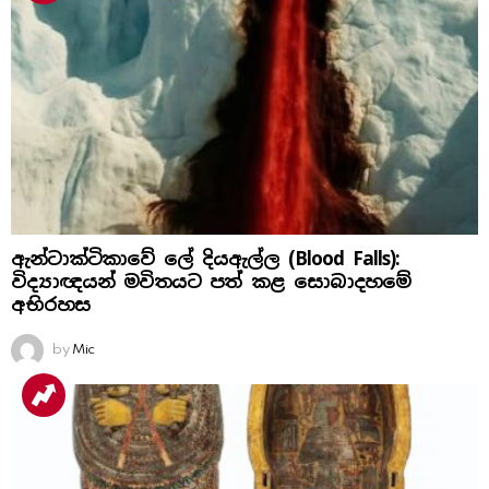
ඇන්ටාක්ටිකාවේ ලේ දියඇල්ල (Blood Falls):
විද්‍යාඥයන් මවිතයට පත් කළ සොබාදහමේ
අභිරහස
by
Mic