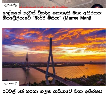
දැන-ගනිමු
ලෝකයේ අදටත් විසඳිය නොහැකි මහා අභිරහස:
ඕස්ට්‍රේලියාවේ “මාර්රී මිනිසා” (Marree Man)!
දැන-ගනිමු
රටවල් 6ක් හරහා ගලන ආසියාවේ මහා අභිරහස