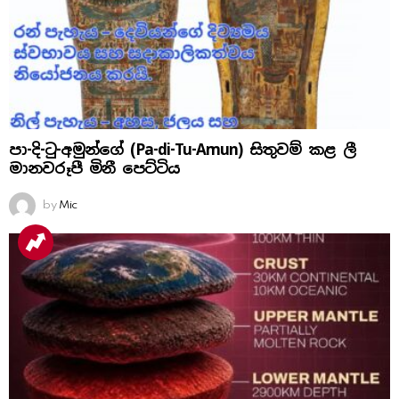
පා-දි-ටු-අමුන්ගේ (Pa-di-Tu-Amun) සිතුවම් කළ ලී
මානවරූපී මිනී පෙට්ටිය
by
Mic