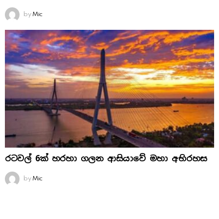
by
Mic
රටවල් 6ක් හරහා ගලන ආසියාවේ මහා අභිරහස
by
Mic