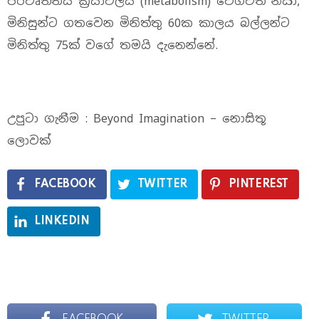
පරිවෘත්තීය ක්‍රියාවලිය (metabolism) වේගවත් නිසා,
මිනිසුන්ට ගතවෙන මිනිත්තු 60ක කාලය බල්ලන්ට
මිනිත්තු 75ක් වගේ තමයි දැනෙන්නේ.
උපුටා ගැනීම : Beyond Imagination – නොසිතූ
ලොවක්
FACEBOOK
TWITTER
PINTEREST
LINKEDIN