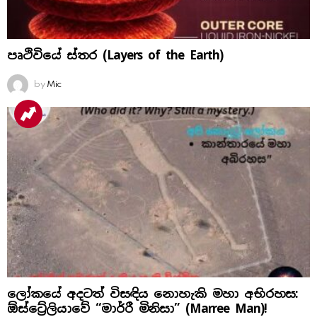
පෘථිවියේ ස්තර (Layers of the Earth)
by
Mic
ලෝකයේ අදටත් විසඳිය නොහැකි මහා අභිරහස:
ඕස්ට්‍රේලියාවේ “මාර්රී මිනිසා” (Marree Man)!