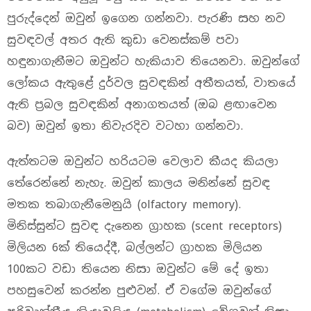
පුරුද්දෙන් ඔවුන් ඉගෙන ගන්නවා. පැරණි සහ නව
සුවඳවල් අතර ඇති කුඩා වෙනස්කම් පවා
හඳුනාගැනීමට ඔවුන්ට හැකියාව තියෙනවා. ඔවුන්ගේ
ලෝකය ඇතුළේ දුර්වල සුවඳකින් අතීතයත්, වාතයේ
ඇති ප්‍රබල සුවඳකින් අනාගතයත් (ඔබ ළඟාවෙන
බව) ඔවුන් ඉතා නිවැරදිව වටහා ගන්නවා.
ඇත්තටම ඔවුන්ට හරියටම වෙලාව කීයද කියලා
තේරෙන්නේ නැහැ. ඔවුන් කාලය මනින්නේ සුවඳ
මතක තබාගැනීමෙනුයි (olfactory memory).
මිනිස්සුන්ට සුවඳ දැනෙන ග්‍රාහක (scent receptors)
මිලියන 6ක් තියෙද්දී, බල්ලන්ට ග්‍රාහක මිලියන
100කට වඩා තියෙන නිසා ඔවුන්ට මේ දේ ඉතා
පහසුවෙන් කරන්න පුළුවන්. ඒ වගේම ඔවුන්ගේ