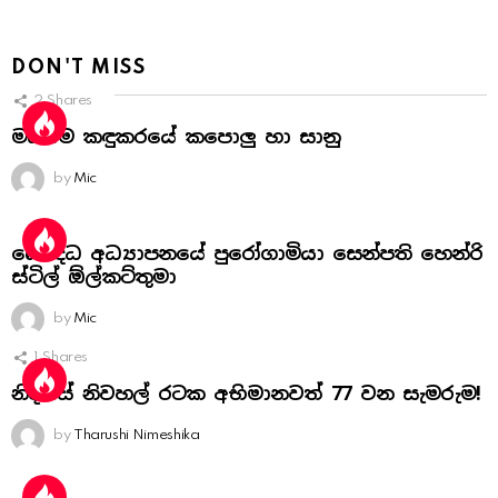
DON'T MISS
2
Shares
මධ්‍යම කඳුකරයේ කපොලු හා සානු
by
Mic
බෞද්ධ අධ්‍යාපනයේ පුරෝගාමියා සෙන්පති හෙන්රි
ස්‌ටිල් ඕල්කට්‌තුමා
by
Mic
1
Shares
නිදහස් නිවහල් රටක අභිමානවත් 77 වන සැමරුම!
by
Tharushi Nimeshika