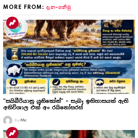
MORE FROM:
දැන-ගනිමු
“සයිබීරියානු යුනිකෝන්” – සැබෑ ඉතිහාසයක් ඇති
අතිවිශාල එක් අං රයිනෝසරස්
by
Mic