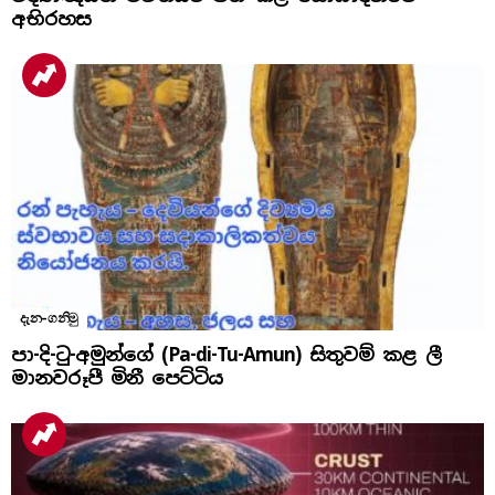
අභිරහස
දැන-ගනිමු
පා-දි-ටු-අමුන්ගේ (Pa-di-Tu-Amun) සිතුවම් කළ ලී
මානවරූපී මිනී පෙට්ටිය