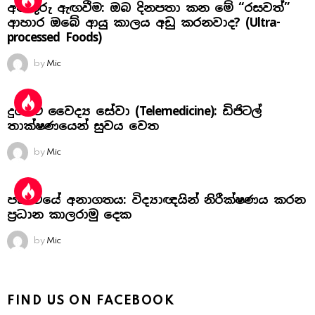
අනතුරු ඇඟවීම: ඔබ දිනපතා කන මේ “රසවත්”
ආහාර ඔබේ ආයු කාලය අඩු කරනවාද? (Ultra-
processed Foods)
by
Mic
දුරස්ථ වෛද්‍ය සේවා (Telemedicine): ඩිජිටල්
තාක්ෂණයෙන් සුවය වෙත
by
Mic
පෘථිවියේ අනාගතය: විද්‍යාඥයින් නිරීක්ෂණය කරන
ප්‍රධාන කාලරාමු දෙක
by
Mic
FIND US ON FACEBOOK