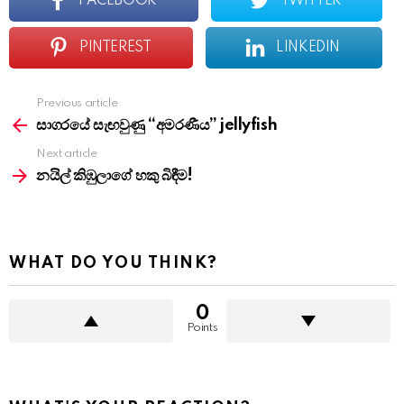
FACEBOOK
TWITTER
PINTEREST
LINKEDIN
Previous article
See
more
සාගරයේ සැඟවුණු “අමරණීය” jellyfish
Next article
නයිල් කිඹුලාගේ හකු බිඳීම!
WHAT DO YOU THINK?
0
Points