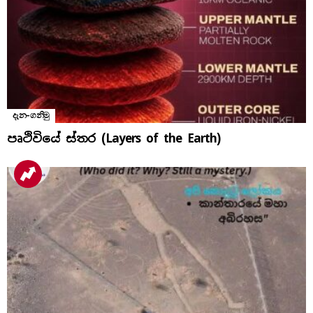
දැන-ගනිමු
පෘථිවියේ ස්තර (Layers of the Earth)