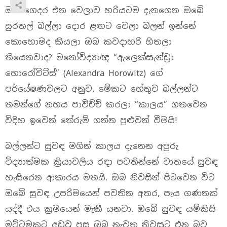
ඔබ ගෙදර එන වෙලාව හරියටම දැනගෙන ඔබේ
සුරතල් බල්ලා දොර ළඟට වෙලා බලන් ඉන්නේ
කොහොමද කියලා ඔබ කවදාහරි හිතලා
තියෙනවාද? මනෝවිද්‍යාඥ “ඇලෙක්සැන්ඩ්‍රා
හොරෝවිට්ස්” (Alexandra Horowitz) ගේ
පර්යේෂණවලට අනුව, මේකට හේතුව බල්ලන්ට
තමන්ගේ නහය පාවිච්චි කරලා “කාලය” ගතවෙන
විදිහ ඉවෙන් තේරුම් ගන්න පුළුවන් වීමයි!
බල්ලන්ට සුවඳ මගින් කාලය දැනෙන අපූරු
විද්‍යාත්මක ක්‍රියාවලිය රඳා පවතින්නේ වාතයේ සුවඳ
හැසිරෙන ආකාරය මතයි. ඔබ නිවසින් පිටවෙන විට
ඔබේ සුවඳ උපරිමයෙන් පවතින අතර, පැය ගණනක්
යද්දී එය ක්‍රමයෙන් මැකී යනවා. ඔබේ සුවඳ යම්කිසි
මට්ටමකට අඩුවූ පසු ඔබ නැවත නිවසට එන බව