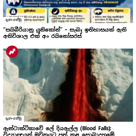
දැන-ගනිමු
“සයිබීරියානු යුනිකෝන්” – සැබෑ ඉතිහාසයක් ඇති
අතිවිශාල එක් අං රයිනෝසරස්
දැන-ගනිමු
ඇන්ටාක්ටිකාවේ ලේ දියඇල්ල (Blood Falls):
විද්‍යාඥයන් මවිතයට පත් කළ සොබාදහමේ