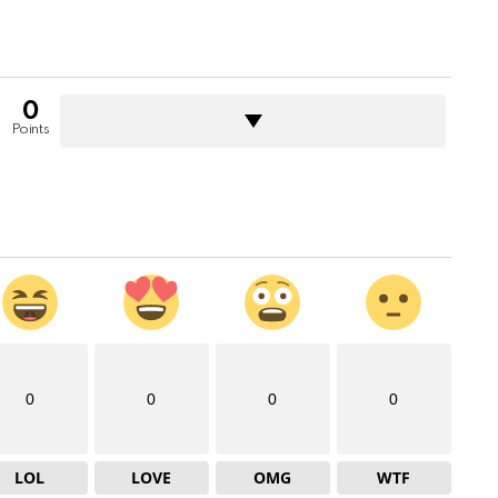
0
Points
0
0
0
0
LOL
LOVE
OMG
WTF