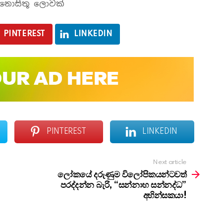
 – නොසිතූ ලොවක්
PINTEREST
LINKEDIN
PINTEREST
LINKEDIN
Next article
ලෝකයේ දරුණුම විලෝපිකයන්ටවත්
පරද්දන්න බැරි, “සන්නාහ සන්නද්ධ”
අහින්සකයා!