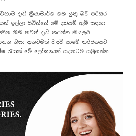
ාම දැඩි ක්‍රියාමාර්ග ගත යුතු බව පරිසර
ෙන් ඉල්ලා සිටින්නේ මේ දඩයම් භූමි සඳහා
 පවතින නීති තවත් දැඩි කරන්න කියලයි.
ාතන නිසා දැනටමත් වඳවී යාමේ තර්ජනයට
ිශේෂ රැසක් මේ ලෝකයෙන් සදහටම සමුගන්න