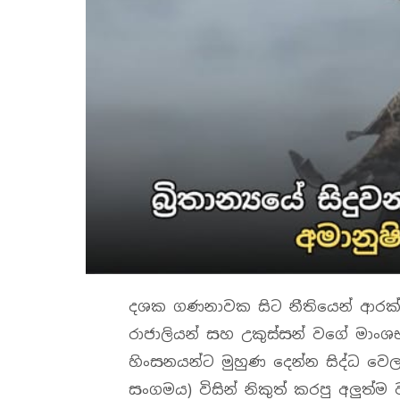
දශක ගණනාවක සිට නීතියෙන් ආරක්ෂා 
රාජාලියන් සහ උකුස්සන් වගේ මාංශ
හිංසනයන්ට මුහුණ දෙන්න සිද්ධ වෙ
සංගමය) විසින් නිකුත් කරපු අලුත්ම