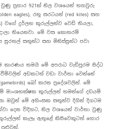
ුණු ප්‍රහාර 921ක් නිල වශයෙන් තහවුරු
den eagles), රතු සරටයන් (red kites) සහ
cons) වගේ දුර්ලභ කුරුල්ලන්ව වෙඩි තියලා,
 දාලා තියෙනවා. මේ වස කොතරම්
ය සුරතල් සතුන්ට සහ මිනිස්සුන්ට පවා
 කාරණය තමයි මේ අපරාධ වැඩිපුරම සිද්ධ
ීම්වලින් අඩකටත් වඩා වාර්තා වෙන්නේ
amebirds) බෝ කරන ප්‍රදේශවලින්. මේ
මේ මාංශභක්ෂක කුරුල්ලන් තමන්ගේ දඩයම්
සා ඔවුන් මේ අහිංසක සතුන්ව දිගින් දිගටම
්වා දෙන විදිහට, නිල වශයෙන් වාර්තා වුණු
රුල්ලන් කැලෑ ඇතුළේ කිසිවෙකුටත් හොර
ුළුවන්.