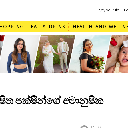
Enjoy your life
Le
HOPPING
EAT & DRINK
HEALTH AND WELLN
ක්ෂිත පක්ෂීන්ගේ අමානුෂික