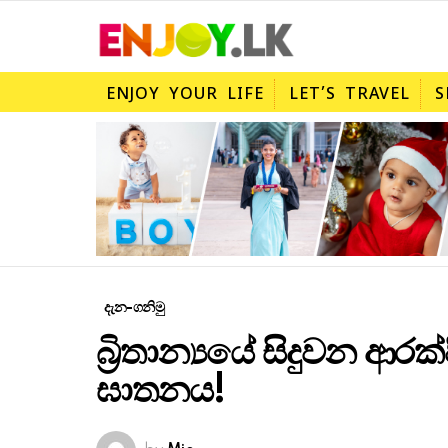
ENJOY YOUR LIFE
LET’S TRAVEL
S
දැන-ගනිමු
බ්‍රිතාන්‍යයේ සිදුවන ආර
ඝාතනය!