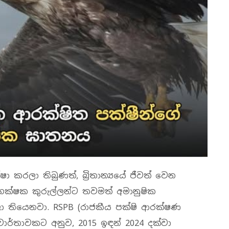
කරලා තිබුණත්, බ්‍රිතාන්‍යයේ ජීවත් වෙන
භක්ෂක කුරුල්ලන්ට තවමත් අමානුෂික
ලා තියෙනවා. RSPB (රාජකීය පක්ෂි ආරක්ෂණ
 වාර්තාවකට අනුව, 2015 ඉඳන් 2024 දක්වා