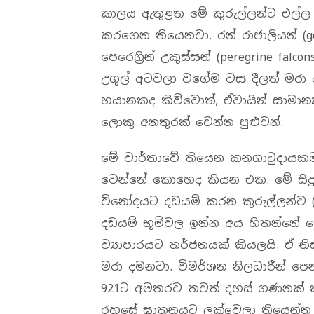
කාලය ඇතුළත මේ කුරුල්ලන්ට එල්ල ව
කරගෙන තියෙනවා. රන් රාජාලියන් (gol
පෙරෙග්‍රින් උකුස්සන් (peregrine fal
උගුල් අටවලා වගේම වස දීලත් මරා
භයානකද කිව්වොත්, ඒවායින් සාමාන්‍
ලොකු අනතුරක් වෙන්න පුළුවන්.
මේ වාර්තාවේ තියෙන කනගාටුදායකම
වෙන්නේ කොහෙද කියන එක. මේ සිදුව
විනෝදයට දඩයම් කරන කුරුල්ලන්ව (g
දඩයම් භූමිවල ඉන්න අය හිතන්නේ 
ව්‍යාපාරයට තර්ජනයක් කියලයි. ඒ නි
මරා දමනවා. විමර්ශන නිලධාරීන් පෙන
921ට අමතරව තවත් දහස් ගණනක් කු
රහසේ ඝාතනයට ලක්වෙලා තියෙන්න ප