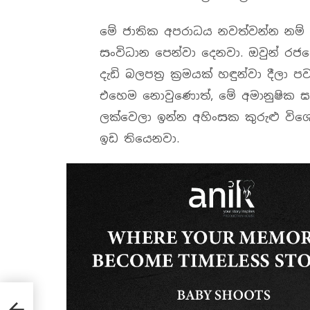
මේ ජාතික අපරාධය නවත්වන්න නම් වහ
සංවිධාන පෙන්වා දෙනවා. ඔවුන් රජය
දැඩි බලපත්‍ර ක්‍රමයක් හඳුන්වා දීලා
එහෙම නොවුණොත්, මේ අමානුෂික ඝ
ලක්වෙලා ඉන්න අහිංසක කුරුළු ව
ඉඩ තියෙනවා.