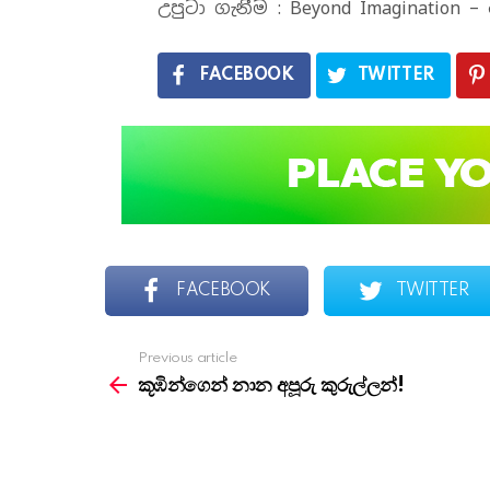
උපුටා ගැනීම : Beyond Imagination
FACEBOOK
TWITTER
FACEBOOK
TWITTER
Previous article
See
more
කූඹින්ගෙන් නාන අපූරු කුරුල්ලන්!