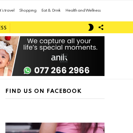
t’s travel
Shopping
Eat & Drink
Health and Wellness
FOLLOW
SWITCH
ESS
US
SKIN
FIND US ON FACEBOOK