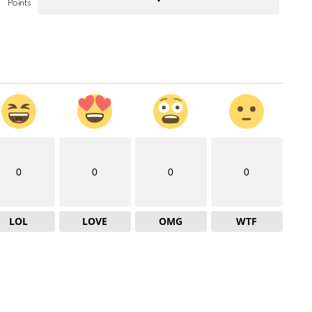
Points
0
0
0
0
LOL
LOVE
OMG
WTF