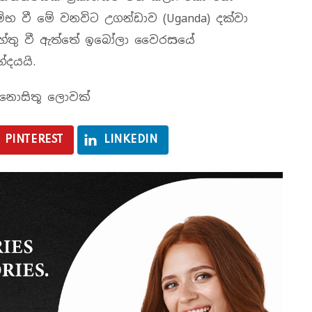
ආරම්භ වී මේ වනවිට උගන්ඩාව (Uganda) දක්වා
ට හේතු වී ඇත්තේ ඉබෝලා වෛරසයේ
ේදයයි.
 – නොසිතූ ලොවක්
PINTEREST
LINKEDIN