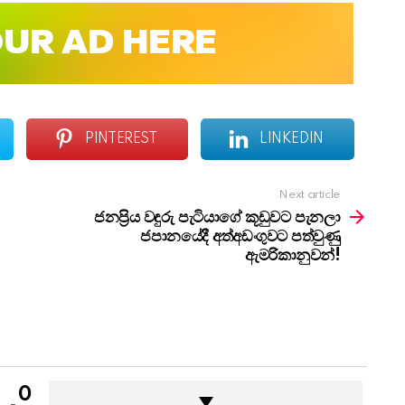
PINTEREST
LINKEDIN
Next article
ජනප්‍රිය වඳුරු පැටියාගේ කූඩුවට පැනලා
ජපානයේදී අත්අඩංගුවට පත්වුණු
ඇමරිකානුවන්!
0