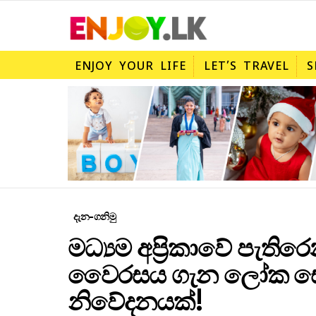
ENJOY YOUR LIFE
LET’S TRAVEL
S
දැන-ගනිමු
මධ්‍යම අප්‍රිකාවේ පැත
වෛරසය ගැන ලෝක සෞඛ්
නිවේදනයක්!