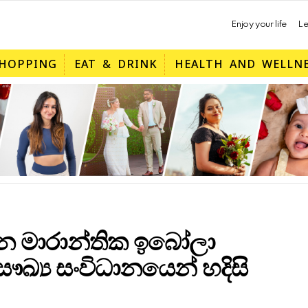
Enjoy your life
Le
HOPPING
EAT & DRINK
HEALTH AND WELLN
ිරෙන මාරාන්තික ඉබෝලා
‍ය සංවිධානයෙන් හදිසි