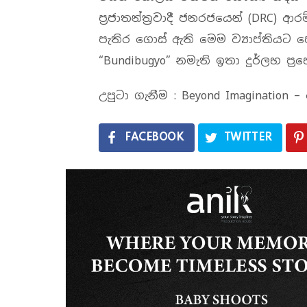
ප්‍රජාතන්ත්‍රවාදී ජනරජයෙන් (DRC) 
පැතිර ගොස් ඇති මෙම ව්‍යාප්තිය
“Bundibugyo” නමැති ඉතා දුර්ලභ ප්‍රභ
උපුටා ගැනීම : Beyond Imagination
FACEBOOK
TWITTER