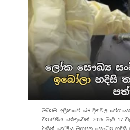
මධ්‍යම අප්‍රිකාවේ මේ දිනවල වේගයෙ
ව්‍යාප්තිය හේතුවෙන්, 2026 මැයි 1
විසින් ගෝලීය මහජන සෞඛ්‍ය හදිසි