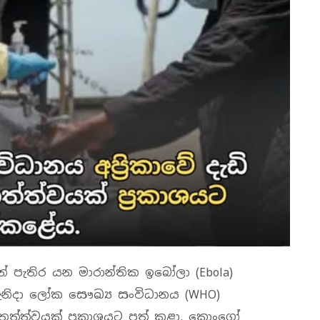
න් පැතිර යන මාරාන්තික ඉබෝලා (Ebola)
7 වැනිදා ලෝක සෞඛ්‍ය සංවිධානය (WHO)
 තත්ත්වයක් ප්‍රකාශයට පත් කළා. කොංගෝ