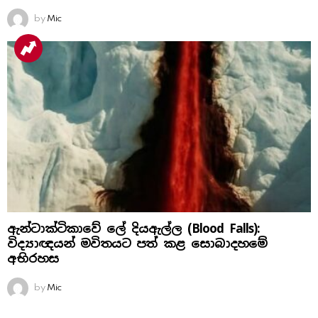
by
Mic
ඇන්ටාක්ටිකාවේ ලේ දියඇල්ල (Blood Falls):
විද්‍යාඥයන් මවිතයට පත් කළ සොබාදහමේ
අභිරහස
by
Mic