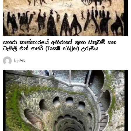
සහරා කාන්තාරයේ අභිරහස් ගුහා සිතුවම් සහ
ටැසිලි එන් ආජර් (Tassili n’Ajjer) උරුමය
by
Mic