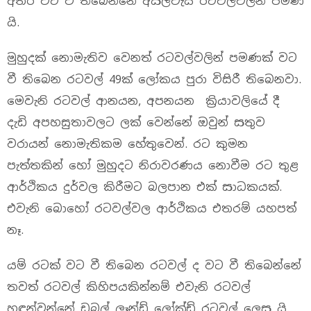
අතර වට වී තිබෙන්නේ අසල්වැසි රටවල්වලින් පමණ
යි.
මුහුදක් නොමැතිව වෙනත් රටවල්වලින් පමණක් වට
වී තිබෙන රටවල් 49ක් ලෝකය පුරා විසිරී තිබෙනවා.
මෙවැනි රටවල් ආනයන, අපනයන ක්‍රියාවලියේ දී
දැඩි අපහසුතාවලට ලක් වෙන්නේ ඔවුන් සතුව
වරායන් නොමැතිකම හේතුවෙන්. රට කුමන
පැත්තකින් හෝ මුහුදට නිරාවරණය නොවීම රට තුළ
ආර්ථිකය දුර්වල කිරීමට බලපාන එක් සාධකයක්.
එවැනි බොහෝ රටවල්වල ආර්ථිකය එතරම් යහපත්
නෑ.
යම් රටක් වට වී තිබෙන රටවල් ද වට වී තිබෙන්නේ
තවත් රටවල් කිහිපයකින්නම් එවැනි රටවල්
හඳුන්වන්නේ ඩබල් ලෑන්ඩ් ලෝක්ඩ් රටවල් ලෙස යි.