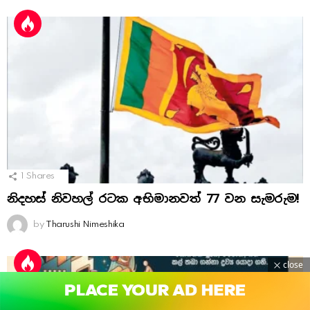
1
Shares
නිදහස් නිවහල් රටක අභිමානවත් 77 වන සැමරුම!
by
Tharushi Nimeshika
close