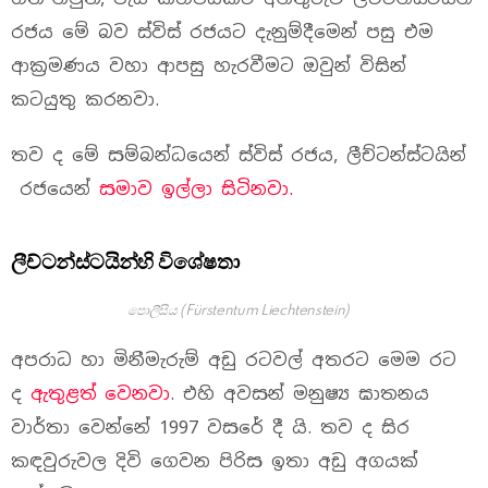
රජය මේ බව ස්විස් රජයට දැනුම්දීමෙන් පසු එම
ආක්‍රමණය වහා ආපසු හැරවීමට ඔවුන් විසින්
කටයුතු කරනවා.
තව ද මේ සම්බන්ධයෙන් ස්විස් රජය, ලීච්ටන්ස්ටයින්
රජයෙන්
සමාව ඉල්ලා සිටිනවා.
ලීච්ටන්ස්ටයින්හි විශේෂතා
පොලීසිය (Fürstentum Liechtenstein)
අපරාධ හා මිනීමැරුම් අඩු රටවල් අතරට මෙම රට
ද
ඇතුළත් වෙනවා
. එහි අවසන් මනුෂ්‍ය ඝාතනය
වාර්තා වෙන්නේ 1997 වසරේ දී යි. තව ද සිර
කඳවුරුවල දිවි ගෙවන පිරිස ඉතා අඩු අගයක්