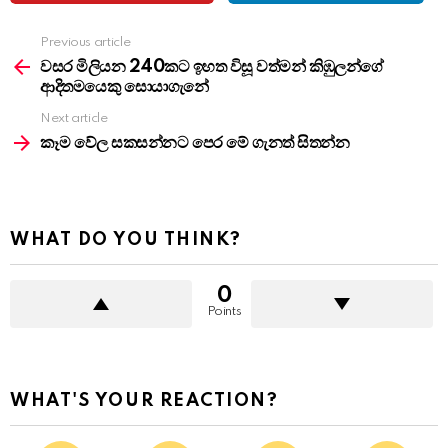
Previous article
See
more
වසර මිලියන 240කට ඉහත විසූ වත්මන් කිඹුලන්ගේ
ආදිතමයෙකු සොයාගැනේ
Next article
කෑම වේල සකසන්නට පෙර මේ ගැනත් සිතන්න
WHAT DO YOU THINK?
0
Points
WHAT'S YOUR REACTION?