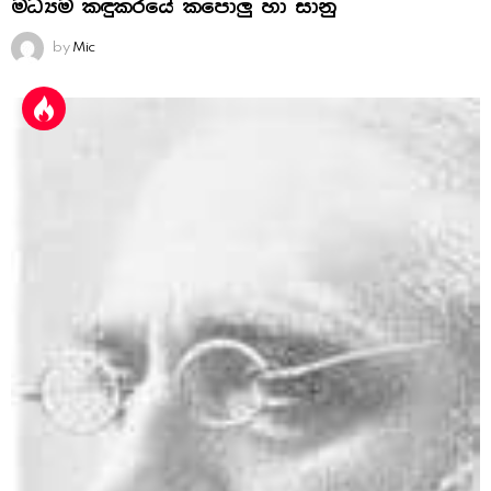
මධ්‍යම කඳුකරයේ කපොලු හා සානු
by
Mic