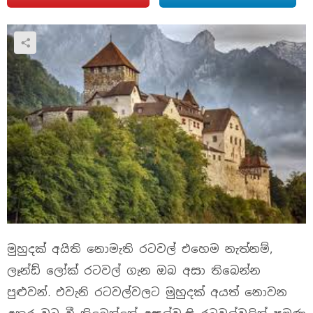
මුහුදක් අයිති නොමැති රටවල් එහෙම නැත්නම්,
ලෑන්ඩ් ලෝක් රටවල් ගැන ඔබ අසා තිබෙන්න
පුළුවන්. එවැනි රටවල්වලට මුහුදක් අයත් නොවන