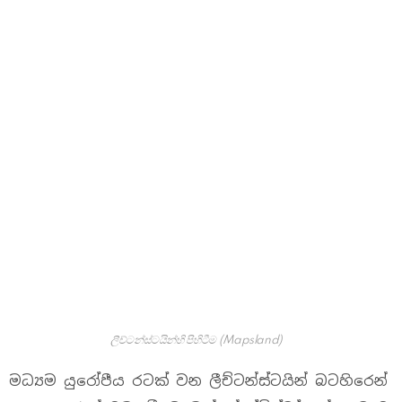
ලීච්ටන්ස්ටයින්හි පිහිටීම (Mapsland)
මධ්‍යම යුරෝපීය රටක් වන ලීච්ටන්ස්ටයින් බටහිරෙන්