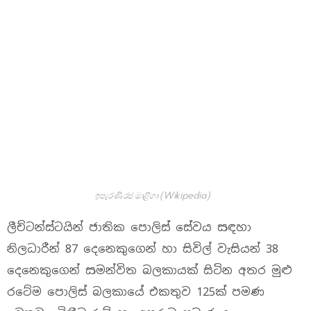
ඉපැරණි රජ මාළිගා (Wikipedia)
ලීච්ටන්ස්ටයින් ජාතික පොලිස් සේවය සඳහා
නිලධාරීන් 87 දෙනෙකුගෙන් හා සිවිල් වැසියන් 38
දෙනෙකුගෙන් සමන්විත බලකායක් සිටින අතර මුළු
රටේම පොලිස් බලකායේ එකතුව 125ක් පමණ