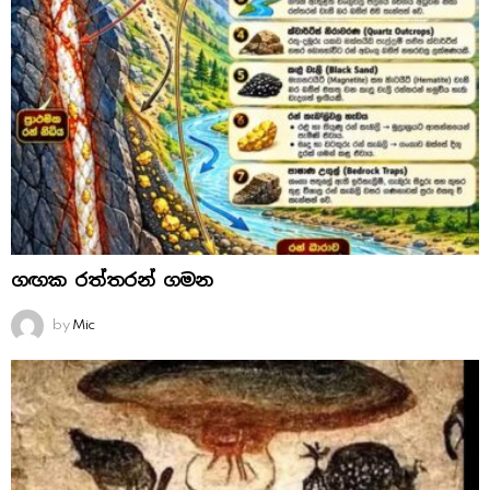
ගඟක රත්තරන් ගමන
by
Mic