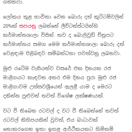
ගන්නවා.
ලෝකය තුළ භාවිතා වෙන බොරු දත් කුට්ටම්වලින්
20%ක්
සපයනු
ලබන්නේ ලීච්ටන්ස්ටයින්හි
කර්මාන්තශාලා විසින්. තව ද බොලිවුඩ් චිත්‍රපට
කර්මාන්තය සමග මෙම කර්මාන්තශාලා බොරු දත්
වෙළඳාම පිළිබඳව සම්බන්ධතා පවත්වනු ලබනවා.
මුළු රටේම වැසියන්ව වසරේ එක දිනයක රජ
මාළිගයට කැඳවන අතර එම දිනය පුරා මුළු රජ
මාළිගාවම උත්සවශ්‍රීයෙන් ඇලළී යාම ද මෙරට
දකින්න පුළුවන් තවත් විශේෂ ලක්ෂණයක්.
වට වී තිබෙන රටවල් ද වට වී තිබෙන්නේ තවත්
රටවල් කිහිපයකින් වූවත්, එය බාධාවක්
නොකරගෙන ඉතා ඉහළ ආර්ථිකයකට හිමිකම්