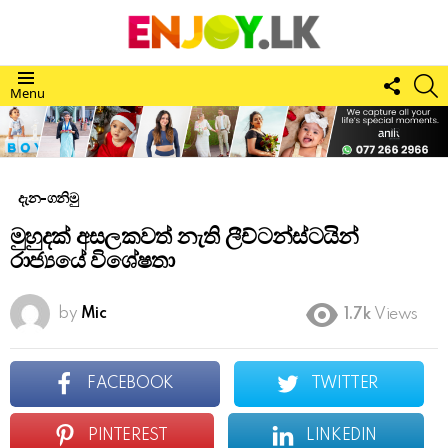
FOLL
S
Menu
US
දැන-ගනිමු
මුහුදක් අසලකවත් නැති ලීච්ටන්ස්ටයින්
රාජ්‍යයේ විශේෂතා
by
Mic
1.7k
Views
FACEBOOK
TWITTER
PINTEREST
LINKEDIN