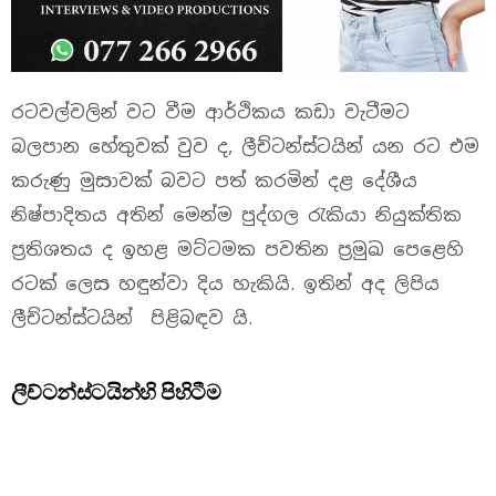
රටවල්වලින් වට වීම ආර්ථිකය කඩා වැටීමට
බලපාන හේතුවක් වුව ද, ලීච්ටන්ස්ටයින් යන රට එම
කරුණු මුසාවක් බවට පත් කරමින් දළ දේශීය
නිෂ්පාදිතය අතින් මෙන්ම පුද්ගල රැකියා නියුක්තික
ප්‍රතිශතය ද ඉහළ මට්ටමක පවතින ප්‍රමුඛ පෙළෙහි
රටක් ලෙස හඳුන්වා දිය හැකියි. ඉතින් අද ලිපිය
ලීච්ටන්ස්ටයින් පිළිබඳව යි.
ලීච්ටන්ස්ටයින්හි පිහිටීම