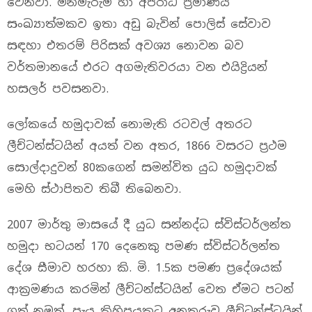
වෙනවා. මිනීමැරුම් හා අපරාධ ප්‍රමාණය
සංඛ්‍යාත්මකව ඉතා අඩු බැවින් පොලිස් සේවාව
සඳහා එතරම් පිරිසක් අවශ්‍ය නොවන බව
වර්තමානයේ එරට අගමැතිවරයා වන එයිද්‍රියන්
හසලර් පවසනවා.
ලෝකයේ හමුදාවක් නොමැති රටවල් අතරට
ලීච්ටන්ස්ටයින් අයත් වන අතර, 1866 වසරට ප්‍රථම
සොල්දාදුවන් 80කගෙන් සමන්විත යුධ හමුදාවක්
මෙහි ස්ථාපිතව තිබී තිබෙනවා.
2007 මාර්තු මාසයේ දී යුධ සන්නද්ධ ස්විස්ටර්ලන්ත
හමුදා භටයන් 170 දෙනෙකු පමණ ස්විස්ටර්ලන්ත
දේශ සීමාව හරහා කි. මි. 1.5ක පමණ ප්‍රදේශයක්
ආක්‍රමණය කරමින් ලීච්ටන්ස්ටයින් වෙත ඒමට පටන්
ගත් නමුත්, පැය කිහිපයකට අනතුරුව ලීච්ටන්ස්ටයින්