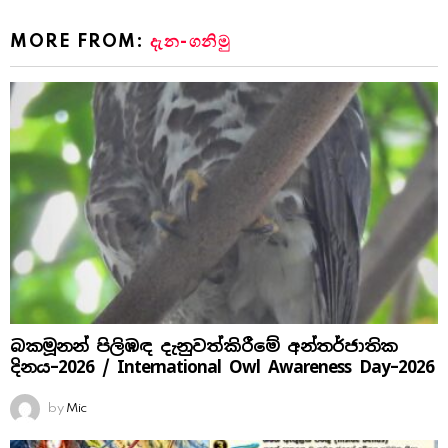
MORE FROM:
දැන-ගනිමු
බකමූනන් පිලිඹඳ දැනුවත්කිරීමේ අන්තර්ජාතික
දිනය​–2026 / International Owl Awareness Day–2026
by
Mic