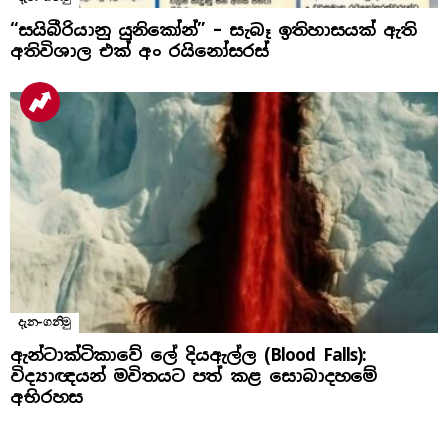
“සයිබීරියානු යුනිකෝන්” – සැබෑ ඉතිහාසයක් ඇති
අතිවිශාල එක් අං රයිනෝසරස්
දැන-ගනිමු
ඇන්ටාක්ටිකාවේ ලේ දියඇල්ල (Blood Falls):
විද්‍යාඥයන් මවිතයට පත් කළ සොබාදහමේ
අභිරහස