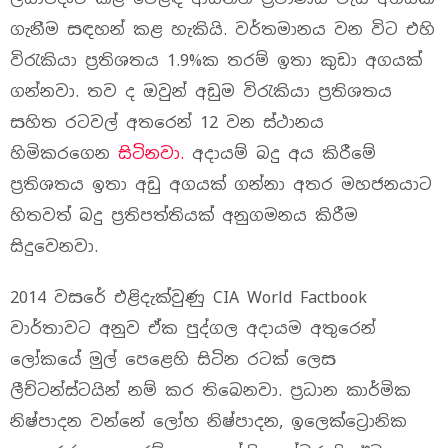
ගැනීම සඳහන් කළ හැකියි. වර්තමානය වන විට එහි
විරැකියා ප්‍රතිශතය 1.9%ක තරම් ඉතා කුඩා අගයක්
ගන්නවා. තව ද ඔවුන් අඩුම විරැකියා ප්‍රතිශතය
සහිත රටවල් අතරෙන් 12 වන ස්ථානය
හිමිකරගෙන
සිටිනවා.
අදායම් බදු අය කිරීමේ
ප්‍රතිශතය ඉතා අඩු අගයක් ගන්නා අතර මහජනයාට
හිතවත් බදු ප්‍රතිපත්තියක් අනුගමනය කිරීම
සිදුවෙනවා.
2014 වසරේ එළිදැක්වුණු CIA World Factbook
වාර්තාවට අනුව ඒක පුද්ගල අදායම අතුරෙන්
ලෝකයේ මුල් පෙළෙහි සිටින රටක් ලෙස
ලීච්ටන්ස්ටයින් නම් කර තිබෙනවා. ප්‍රධාන කාර්මික
නිෂ්පාදන වන්නේ ලෝහ නිෂ්පාදන, ඉලෙක්ට්‍රොනික