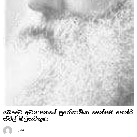
බෞද්ධ අධ්‍යාපනයේ පුරෝගාමියා සෙන්පති හෙන්රි
ස්‌ටිල් ඕල්කට්‌තුමා
by
Mic