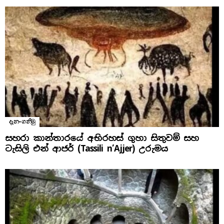
දැන-ගනිමු
සහරා කාන්තාරයේ අභිරහස් ගුහා සිතුවම් සහ
ටැසිලි එන් ආජර් (Tassili n’Ajjer) උරුමය