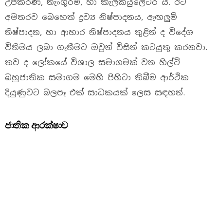
උපකරණ, නැංගුරම්, හා කැල්කියුලේටර යි. ඊට
අමතරව බෙහෙත් ද්‍රව්‍ය නිෂ්පාදනය, ඇඟලුම්
නිෂ්පාදන, හා ආහාර නිෂ්පාදනය තුළින් ද විදේශ
විනිමය ලබා ගැනීමට ඔවුන් විසින් කටයුතු කරනවා.
තව ද ලෝකයේ විශාල සමාගමක් වන හිල්ටි
බහුජාතික සමාගම මෙහි පිහිටා තිබීම ආර්ථික
දියුණුවට බලපෑ එක් සාධකයක් ලෙස සඳහන්.
ජාතික ආරක්ෂාව