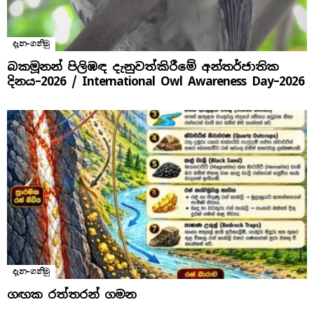
දැන-ගනිමු
බකමූනන් පිලිඹඳ දැනුවත්කිරීමේ අන්තර්ජාතික
දිනය​–2026 / International Owl Awareness Day–2026
දැන-ගනිමු
ගඟක රත්තරන් ගමන