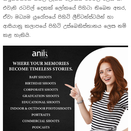
එවැනි රටවල් දෙකක් ලෝකයේ පිහිටා තිබෙන අතර,
ඒවා මධ්‍යම යුරෝපයේ පිහිටි ලීච්ටන්ස්ටයින් හා
ආසියානු කලාපයේ පිහිටි උස්බෙකිස්තානය ලෙස නම්
කළ හැකියි.