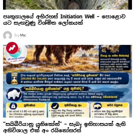
පෘතුගාලයේ අභිරහස් Initiation Well – පොළොව
යට සැඟවුණු විශ්මිත ලෝකයක්
by
Mic
“සයිබීරියානු යුනිකෝන්” – සැබෑ ඉතිහාසයක් ඇති
අතිවිශාල එක් අං රයිනෝසරස්