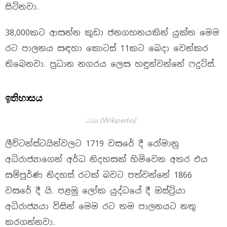
සිටිනවා.
38,000කට ආසන්න කුඩා ජනගහනයකින් යුක්ත මෙම
රට පාලනය සඳහා කොටස් 11කට බෙදා වෙන්කර
තිබෙනවා. ප්‍රධාන නගරය ලෙස හඳුන්වන්නේ ෆදුට්ස්.
ඉතිහාසය
ධජය (Wikipedia)
ලීච්ටන්ස්ටයින්වලට 1719 වසරේ දී රෝමානු
අධිරාජ්‍යාගෙන් අර්ධ නිදහසක් හිමිවෙන අතර එය
සම්පූර්ණ නිදහස් රටක් බවට පත්වන්නේ 1866
වසරේ දී යි. පළමු ලෝක යුද්ධයේ දී ඔස්ට්‍රියා
අධිරාජ්‍යයා විසින් මෙම රට තම පාලනයට නතු
කරගන්නවා.