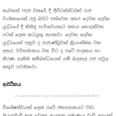
නැවතත් 1929 වසරේ දී ලීච්ටන්ස්ටයින් රාජ
වංශිකයෙක් රජු බවට පත්වෙන අතර දෙවන ලෝක
යුද්ධයේ දී කිසිඳු පාර්ශවයකට සහය නොදක්වන
රටක් ලෙස කටයුතු කරනවා. දෙවන ලෝක
යුද්ධයෙන් පසුව ද රාජාණ්ඩුවක් ක්‍රියාත්මක වන
අතර, වර්තමානය වන විට ද රටේ පාලනය හා
තීරණ ගැනීම සම්බන්ධයෙන් යම් බලතල රජ පවුල
සතුව පවතිනවා.
ආර්ථිකය
සංචාරක ආකර්ෂණය ඉහළ නගරයක දර්ශනයක් (CareerAddict)
විශේෂත්වයක් ලෙස රටේ ජනගහනයට වඩා
ලියාපදිංචි කළ වෙළඳ ආයතන ප්‍රමාණය වැඩි අගයක්