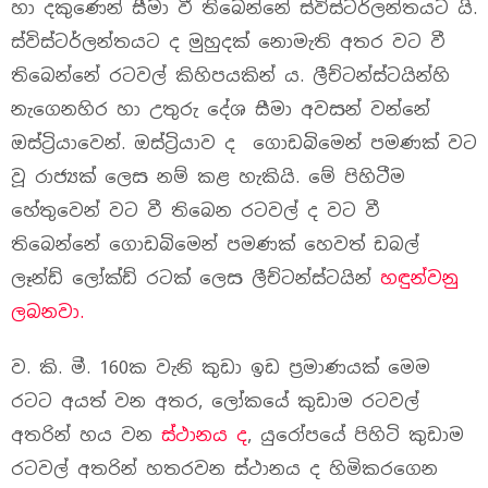
හා දකුණෙන් සීමා වී තිබෙන්නේ ස්විස්ටර්ලන්තයට යි.
ස්විස්ටර්ලන්තයට ද මුහුදක් නොමැති අතර වට වී
තිබෙන්නේ රටවල් කිහිපයකින් ය. ලීච්ටන්ස්ටයින්හි
නැගෙනහිර හා උතුරු දේශ සීමා අවසන් වන්නේ
ඔස්ට්‍රියාවෙන්. ඔස්ට්‍රියාව ද ගොඩබිමෙන් පමණක් වට
වූ රාජ්‍යක් ලෙස නම් කළ හැකියි. මේ පිහිටීම
හේතුවෙන් වට වී තිබෙන රටවල් ද වට වී
තිබෙන්නේ ගොඩබිමෙන් පමණක් හෙවත් ඩබල්
ලෑන්ඩ් ලෝක්ඩ් රටක් ලෙස ලීච්ටන්ස්ටයින්
හඳුන්වනු
ලබනවා.
ව. කි. මී. 160ක වැනි කුඩා ඉඩ ප්‍රමාණයක් මෙම
රටට අයත් වන අතර, ලෝකයේ කුඩාම රටවල්
අතරින් හය වන
ස්ථානය ද
, යුරෝපයේ පිහිටි කුඩාම
රටවල් අතරින් හතරවන ස්ථානය ද හිමිකරගෙන