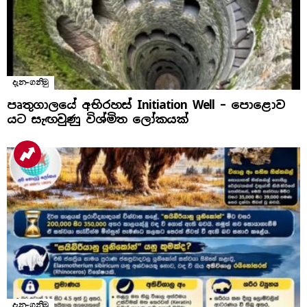
දැන-ගනිමු
පෘතුගාලයේ අභිරහස් Initiation Well – පොළොව
යට සැඟවුණු විශ්මිත ලෝකයක්
දැන-ගනිමු