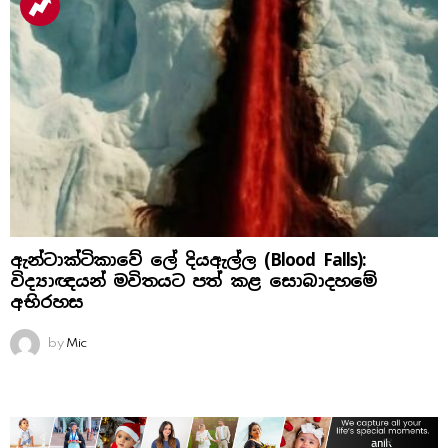
ඇන්ටාක්ටිකාවේ ලේ දියඇල්ල (Blood Falls):
විද්‍යාඥයන් මවිතයට පත් කළ සොබාදහමේ
අභිරහස
by
Mic