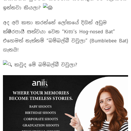
ඉන්නවා කියලා?
අද අපි කතා කරන්නේ ලෝකයේ දිගින් අඩුම
ක්ෂීරපායී සත්වයා වෙන “Kitti’s Hog-nosed Bat”
එහෙමත් නැත්නම් “බම්බල්බී වවුලා” (Bumblebee Bat)
ගැනයි!
කවුද මේ බම්බල්බී වවුලා?