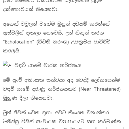
පුංචි කෘමීන්ව එකපාරටම ඩැහැගන්න පුදුම
දක්ෂතාවයක් තියෙනවා.
අනෙක් වවුලන් වගේම මුනුත් දඩයම් කරන්නේ
ඇස්වලින් දැකලා නෙවෙයි, උන් නිකුත් කරන
“Echolocation” (ධ්වනි තරංග) උපක්‍රමය පාවිච්චි
කරලයි.
වඳවී යාමේ මාරක තර්ජනය!
මේ පුංචි අහිංසක සත්වයා අද වෙද්දී ලෝකයෙන්ම
වඳවී යාමේ දරුණු තර්ජනයකට (Near Threatened)
මුහුණ දීලා තියෙනවා.
මුන් ජීවත් වෙන ගුහා අවට තියෙන වනාන්තර
මිනිස්සු විසින් සංචාරක ව්‍යාපාරයට සහ කර්මාන්ත