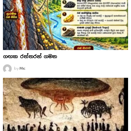
ගඟක රත්තරන් ගමන
by
Mic