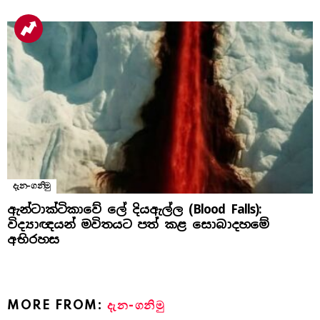
දැන-ගනිමු
ඇන්ටාක්ටිකාවේ ලේ දියඇල්ල (Blood Falls):
විද්‍යාඥයන් මවිතයට පත් කළ සොබාදහමේ
අභිරහස
MORE FROM:
දැන-ගනිමු