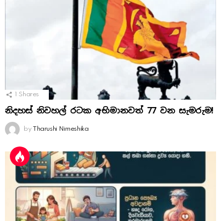
1
Shares
නිදහස් නිවහල් රටක අභිමානවත් 77 වන සැමරුම!
by
Tharushi Nimeshika