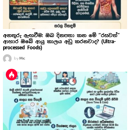
අනතුරු ඇඟවීම: ඔබ දිනපතා කන මේ “රසවත්”
ආහාර ඔබේ ආයු කාලය අඩු කරනවාද? (Ultra-
processed Foods)
by
Mic