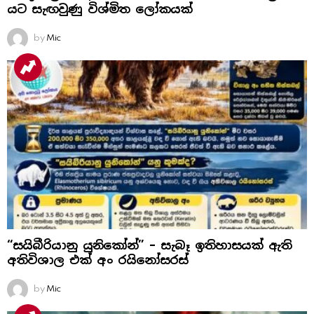
යට සැඟවුණු විශ්මිත ලෝකයක්
by
Mic
“සයිබීරියානු යුනිකෝන්” – සැබෑ ඉතිහාසයක් ඇති
අතිවිශාල එක් අං රයිනෝසරස්
by
Mic