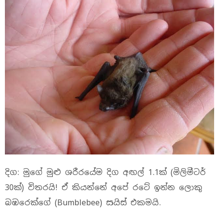
දිග: මුගේ මුළු ශරීරයේම දිග අඟල් 1.1ක් (මිලිමීටර්
30ක්) විතරයි! ඒ කියන්නේ අපේ රටේ ඉන්න ලොකු
බඹරෙක්ගේ (Bumblebee) සයිස් එකමයි.