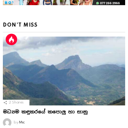
DON'T MISS
2
Shares
මධ්‍යම කඳුකරයේ කපොලු හා සානු
by
Mic