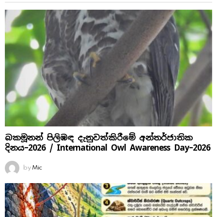
බකමූනන් පිලිඹඳ දැනුවත්කිරීමේ අන්තර්ජාතික
දිනය​–2026 / International Owl Awareness Day–2026
by
Mic