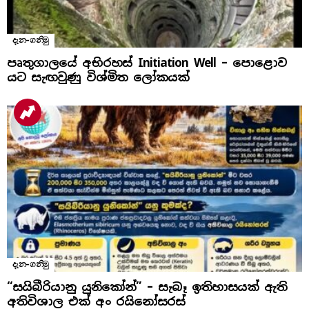
දැන-ගනිමු
පෘතුගාලයේ අභිරහස් Initiation Well – පොළොව
යට සැඟවුණු විශ්මිත ලෝකයක්
දැන-ගනිමු
“සයිබීරියානු යුනිකෝන්” – සැබෑ ඉතිහාසයක් ඇති
අතිවිශාල එක් අං රයිනෝසරස්