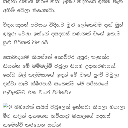
සඳහා විනාශ කිරීම නිසා මුන්ට නිදහසේ ඉන්න තැන්
අහිමි වෙලා තියෙනවා.
විද්‍යාඥයන් පවසන විදිහට මුළු ලෝකෙටම දැන් මුන්
ඉතුරු වෙලා ඉන්නේ දසදහස් ගණනක් වගේ ඉතාම
සුළු පිරිසක් විතරයි.
සොබාදහම කියන්නේ කොච්චර අපූරු තැනක්ද
කියන්න මේ බම්බල්බී වවුලා නියම උදාහරණයක්.
යෝධ නිල් තල්මසාගේ ඉඳන් මේ වගේ පුංචි වවුලා
දක්වා හැම ක්ෂීරපායී සතෙක්ම මේ පරිසරයේ
පැවැත්මට එක වගේ වටිනවා!
බඹරෙක් සයිස් වවුලෙක් ඉන්නවා කියලා ඔයාලා
මීට කලින් දැනගෙන හිටියාද? ඔයාලගේ අදහස්
කමෙන්ට් කරගෙන යන්න!