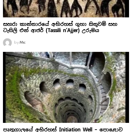
සහරා කාන්තාරයේ අභිරහස් ගුහා සිතුවම් සහ
ටැසිලි එන් ආජර් (Tassili n’Ajjer) උරුමය
by
Mic
පෘතුගාලයේ අභිරහස් Initiation Well – පොළොව