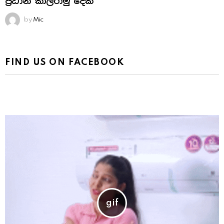
ප්‍රධාන කාලරාමු දෙක
by
Mic
FIND US ON FACEBOOK