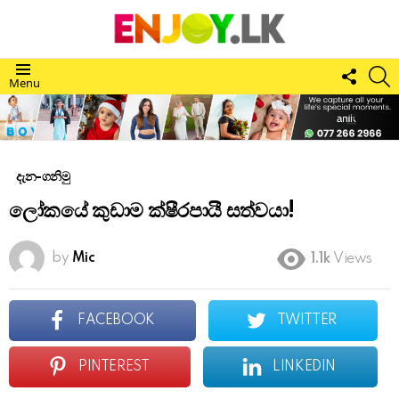
FOLL
S
Menu
US
දැන-ගනිමු
ලෝකයේ කුඩාම ක්ෂීරපායී සත්වයා!
by
Mic
1.1k
Views
FACEBOOK
TWITTER
PINTEREST
LINKEDIN