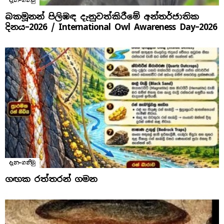
දැන-ගනිමු
බකමූනන් පිලිඹඳ දැනුවත්කිරීමේ අන්තර්ජාතික
දිනය​–2026 / International Owl Awareness Day–2026
දැන-ගනිමු
ගඟක රත්තරන් ගමන