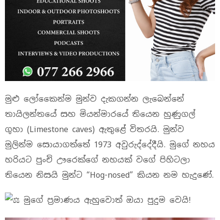
මුළු ලෝකෙෙන්ම මුන්ව දැකගන්න ලැබෙන්නේ
තායිලන්තයේ සහ මියන්මාරයේ තියෙන හුණුගල්
ගුහා (Limestone caves) ඇතුළේ විතරයි. මුන්ව
මුලින්ම සොයාගත්තේ 1973 අවුරුද්දේදීයි. මුගේ නහය
හරියට පුංචි ඌරෙක්ගේ නහයක් වගේ පිහිටලා
තියෙන නිසයි මුන්ට “Hog-nosed” කියන නම හැදුණේ.
මුගේ ප්‍රමාණය ඇහුවොත් ඔයා පුදුම වෙයි!