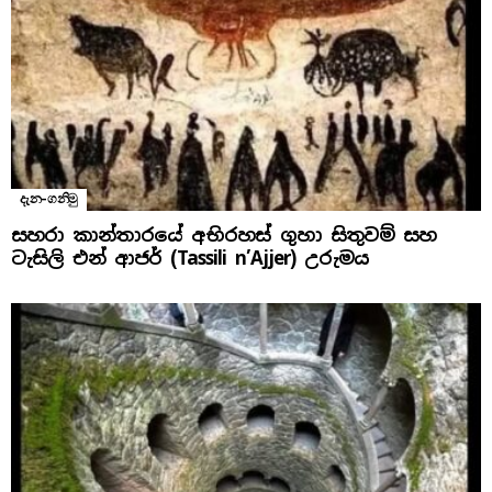
දැන-ගනිමු
සහරා කාන්තාරයේ අභිරහස් ගුහා සිතුවම් සහ
ටැසිලි එන් ආජර් (Tassili n’Ajjer) උරුමය