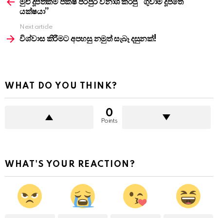
more
මුළු දූපතකම පක්ෂි පරපුර විනාශ කරපු “ගුවාම් දූපතේ
යක්ෂයා”
Next article
විශ්වාස කිරීමට අපහසු නමුත් සැබෑ දසුනක්!
WHAT DO YOU THINK?
0
Points
WHAT'S YOUR REACTION?