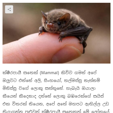
ක්ෂීරපායී සතෙක් (Mammal) කිව්ව ගමන් අපේ
ඔලුවට එන්නේ අලි, සිංහයෝ, තල්මස්සු නැත්නම්
මිනිස්සු වගේ ලොකු සත්තුනේ. හැබැයි ඔයාලා
කීයෙන් කීදෙනාද දන්නේ ලොකු බඹරෙක්ගේ සයිස්
එක විතරක් තියෙන, අපේ අතේ මහපට ඇඟිල්ල උඩ
තියාගන්න පුළුවන් ක්ෂීරපායී සතෙකුත් මේ ලෝකයේ