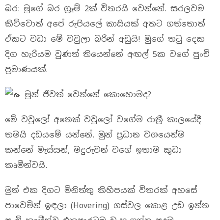
බර: මුගේ බර ග්‍රෑම් 2ක් විතරයි වෙන්නේ. සරලවම
කිව්වොත් අපේ රුපියලේ කාසියක් අතට ගත්තොත්
ඒකට වඩා මේ වවුලා බරින් අඩුයි! මුගේ තටු දෙක
දිග හැරියම වුණත් තියෙන්නේ අඟල් 5ක වගේ පුංචි
ප්‍රමාණයක්.
මුන් ජීවත් වෙන්නේ කොහොමද?
මේ වවුලෝ අනෙක් වවුලෝ වගේම රාත්‍රී කාලයේදී
තමයි දඩයමේ යන්නේ. මුන් ප්‍රධාන වශයෙන්ම
කන්නේ මැස්සන්, මදුරුවන් වගේ ඉතාම කුඩා
කෘමීන්වයි.
මුන් එක දිගට මිනිත්තු කිහිපයක් විතරක් අහසේ
පාවෙමින් ඉඳලා (Hovering) ගස්වල කොළ උඩ ඉන්න