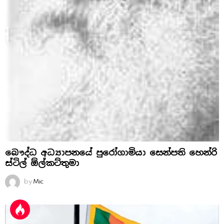
බෞද්ධ අධ්‍යාපනයේ පුරෝගාමියා සෙන්පති හෙන්රි
ස්‌ටිල් ඕල්කට්‌තුමා
by
Mic