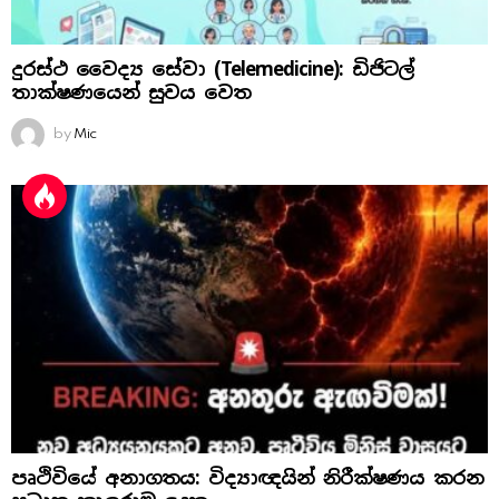
දුරස්ථ වෛද්‍ය සේවා (Telemedicine): ඩිජිටල්
තාක්ෂණයෙන් සුවය වෙත
by
Mic
පෘථිවියේ අනාගතය: විද්‍යාඥයින් නිරීක්ෂණය කරන