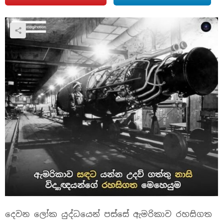
දෙවන ලෝක යුද්ධයෙන් පස්සේ ඇමරිකාව රහසිගත