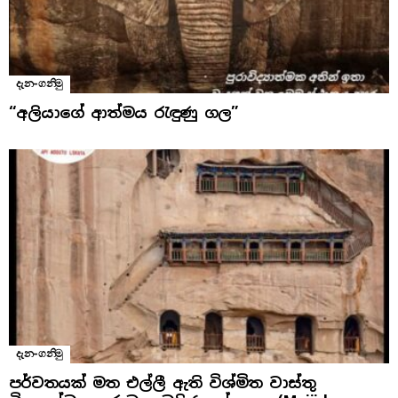
දැන-ගනිමු
“අලියාගේ ආත්මය රැඳුණු ගල”
දැන-ගනිමු
පර්වතයක් මත එල්ලී ඇති විශ්මිත වාස්තු