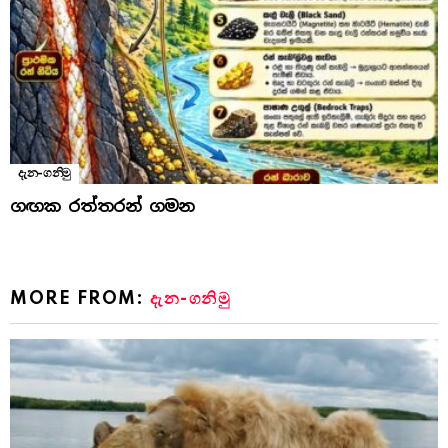
දැන-ගනිමු
ගඟක රත්තරන් ගමන
MORE FROM:
දැන-ගනිමු