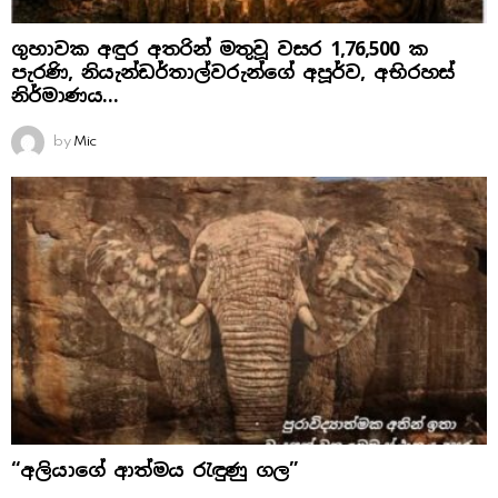
ගුහාවක අඳුර අතරින් මතුවූ වසර 1,76,500 ක
පැරණි, නියැන්ඩර්තාල්වරුන්ගේ අපූර්ව, අභිරහස්
නිර්මාණය…
by
Mic
“අලියාගේ ආත්මය රැඳුණු ගල”