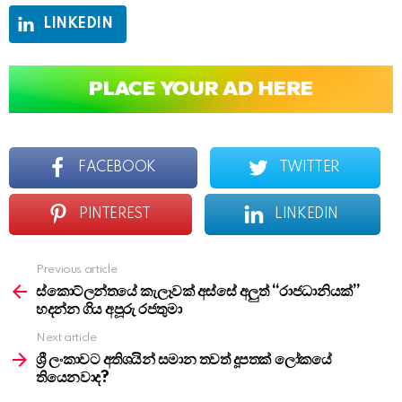
LINKEDIN
FACEBOOK
TWITTER
PINTEREST
LINKEDIN
Previous article
See
more
ස්කොට්ලන්තයේ කැලෑවක් අස්සේ අලුත් “රාජධානියක්”
හදන්න ගිය අපූරු රජතුමා
Next article
ශ්‍රී ලංකාවට අතිශයින් සමාන තවත් දූපතක් ලෝකයේ
තියෙනවාද?