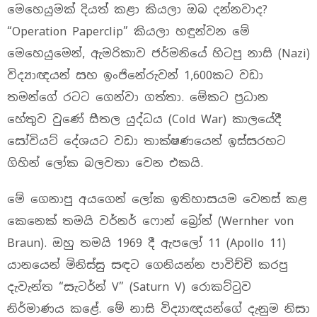
මෙහෙයුමක් දියත් කළා කියලා ඔබ දන්නවාද?
“Operation Paperclip” කියලා හඳුන්වන මේ
මෙහෙයුමෙන්, ඇමරිකාව ජර්මනියේ හිටපු නාසි (Nazi)
විද්‍යාඥයන් සහ ඉංජිනේරුවන් 1,600කට වඩා
තමන්ගේ රටට ගෙන්වා ගත්තා. මේකට ප්‍රධාන
හේතුව වුණේ සීතල යුද්ධය (Cold War) කාලයේදී
සෝවියට් දේශයට වඩා තාක්ෂණයෙන් ඉස්සරහට
ගිහින් ලෝක බලවතා වෙන එකයි.
මේ ගෙනාපු අයගෙන් ලෝක ඉතිහාසයම වෙනස් කළ
කෙනෙක් තමයි වර්නර් ෆොන් බ්‍රෝන් (Wernher von
Braun). ඔහු තමයි 1969 දී ඇපලෝ 11 (Apollo 11)
යානයෙන් මිනිස්සු සඳට ගෙනියන්න පාවිච්චි කරපු
දැවැන්ත “සැටර්න් V” (Saturn V) රොකට්ටුව
නිර්මාණය කළේ. මේ නාසි විද්‍යාඥයන්ගේ දැනුම නිසා