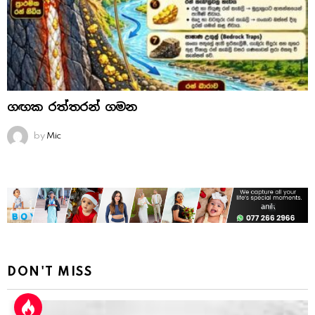
ගඟක රත්තරන් ගමන
by
Mic
DON'T MISS