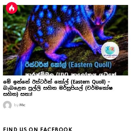
මේ ඉන්නේ ඊස්ටර්න් කෝල් (Eastern Quoll) –
බැබළෙන පුල්ලි සහිත මර්සුපියල් (චර්මකෝෂ
සහිත) සතා!
by
Mic
FIND US ON FACEBOOK