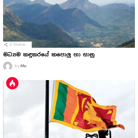
2
Shares
මධ්‍යම කඳුකරයේ කපොලු හා සානු
by
Mic