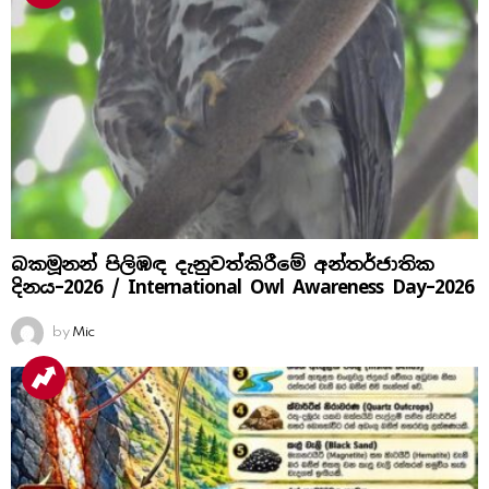
බකමූනන් පිලිඹඳ දැනුවත්කිරීමේ අන්තර්ජාතික
දිනය​–2026 / International Owl Awareness Day–2026
by
Mic