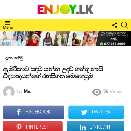
FOLL
S
Menu
US
දැන-ගනිමු
ඇමරිකාව සඳට යන්න උදව් ගත්තු නාසි
විද්‍යාඥයන්ගේ රහසිගත මෙහෙයුම
by
Mic
2k
Views
FACEBOOK
TWITTER
PINTEREST
LINKEDIN