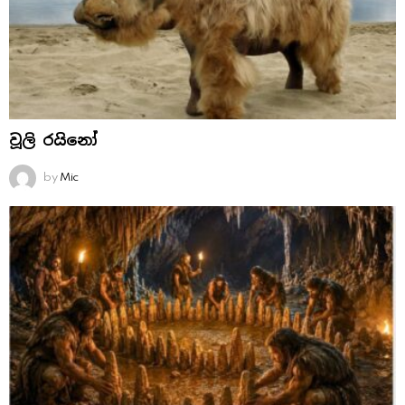
වූලි රයිනෝ
by
Mic