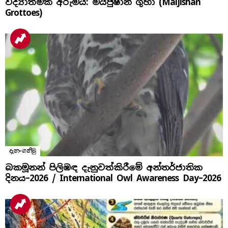
විද්‍යාත්මක අරුමය: මයිජුෂාන් ගුහා (Maijishan
Grottoes)
දැන-ගනිමු
බකමූනන් පිලිඹඳ දැනුවත්කිරීමේ අන්තර්ජාතික
දිනය​–2026 / International Owl Awareness Day–2026