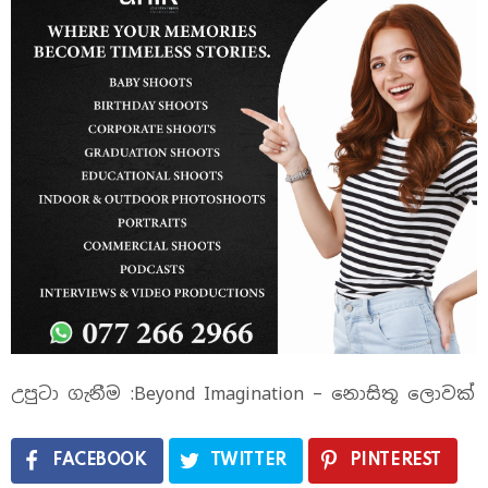
උපුටා ගැනීම :Beyond Imagination – නොසිතූ ලොවක්
FACEBOOK
TWITTER
PINTEREST