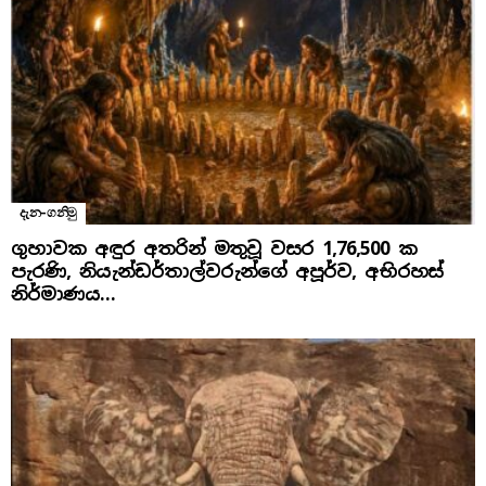
දැන-ගනිමු
ගුහාවක අඳුර අතරින් මතුවූ වසර 1,76,500 ක
පැරණි, නියැන්ඩර්තාල්වරුන්ගේ අපූර්ව, අභිරහස්
නිර්මාණය…