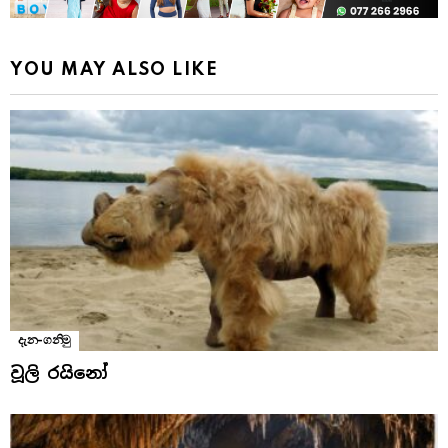
YOU MAY ALSO LIKE
දැන-ගනිමු
වූලි රයිනෝ