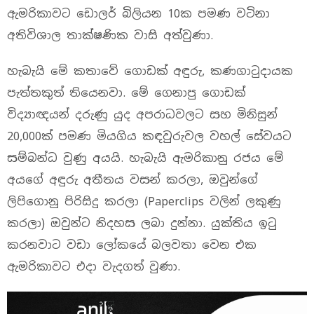
ඇමරිකාවට ඩොලර් බිලියන 10ක පමණ වටිනා
අතිවිශාල තාක්ෂණික වාසි අත්වුණා.
හැබැයි මේ කතාවේ ගොඩක් අඳුරු, කණගාටුදායක
පැත්තකුත් තියෙනවා. මේ ගෙනාපු ගොඩක්
විද්‍යාඥයන් දරුණු යුද අපරාධවලට සහ මිනිසුන්
20,000ක් පමණ මියගිය කඳවුරුවල වහල් සේවයට
සම්බන්ධ වුණු අයයි. හැබැයි ඇමරිකානු රජය මේ
අයගේ අඳුරු අතීතය වසන් කරලා, ඔවුන්ගේ
ලිපිගොනු පිරිසිදු කරලා (Paperclips වලින් ලකුණු
කරලා) ඔවුන්ට නිදහස ලබා දුන්නා. යුක්තිය ඉටු
කරනවාට වඩා ලෝකයේ බලවතා වෙන එක
ඇමරිකාවට එදා වැදගත් වුණා.