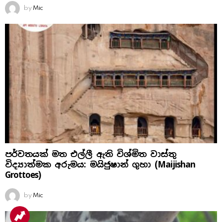
by
Mic
පර්වතයක් මත එල්ලී ඇති විශ්මිත වාස්තු
විද්‍යාත්මක අරුමය: මයිජුෂාන් ගුහා (Maijishan
Grottoes)
by
Mic