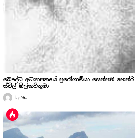
බෞද්ධ අධ්‍යාපනයේ පුරෝගාමියා සෙන්පති හෙන්රි
ස්‌ටිල් ඕල්කට්‌තුමා
by
Mic