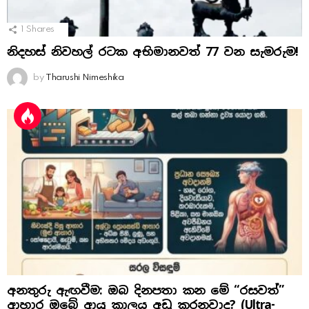
1
Shares
නිදහස් නිවහල් රටක අභිමානවත් 77 වන සැමරුම!
by
Tharushi Nimeshika
අනතුරු ඇඟවීම: ඔබ දිනපතා කන මේ “රසවත්”
ආහාර ඔබේ ආයු කාලය අඩු කරනවාද? (Ultra-