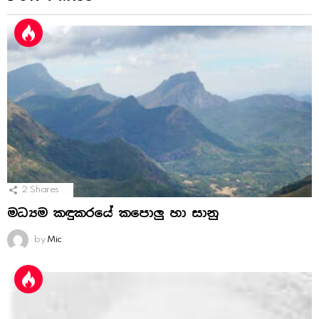
2
Shares
මධ්‍යම කඳුකරයේ කපොලු හා සානු
by
Mic