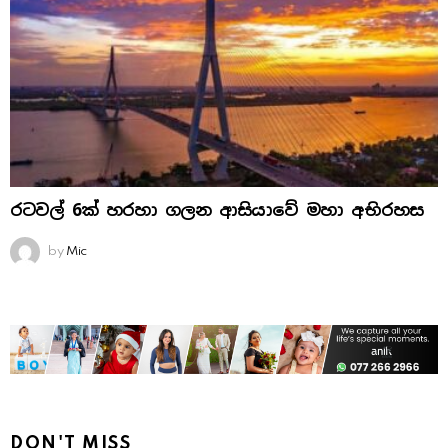
රටවල් 6ක් හරහා ගලන ආසියාවේ මහා අභිරහස
by
Mic
DON'T MISS