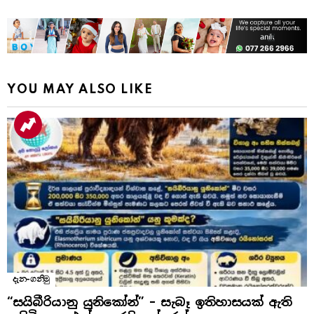
YOU MAY ALSO LIKE
දැන-ගනිමු
“සයිබීරියානු යුනිකෝන්” – සැබෑ ඉතිහාසයක් ඇති