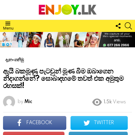
FOLL
S
Menu
US
දැන-ගනිමු
ඇයි බකමූණු පැටවුන් මූණ බිම ඔබාගෙන
නිදාගන්නේ? සොබාදහමේ තවත් එක අමුතුම
රහසක්!
by
Mic
1.5k
Views
FACEBOOK
TWITTER