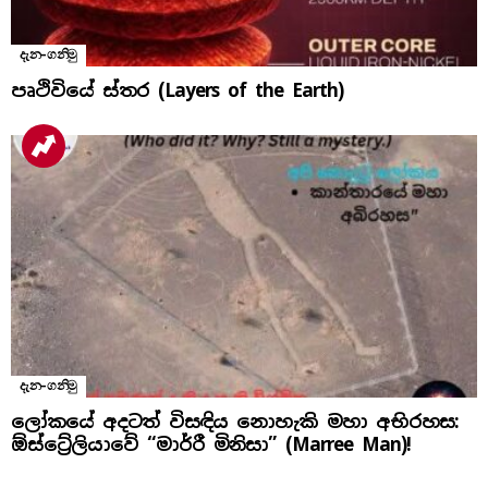
දැන-ගනිමු
පෘථිවියේ ස්තර (Layers of the Earth)
දැන-ගනිමු
ලෝකයේ අදටත් විසඳිය නොහැකි මහා අභිරහස:
ඕස්ට්‍රේලියාවේ “මාර්රී මිනිසා” (Marree Man)!