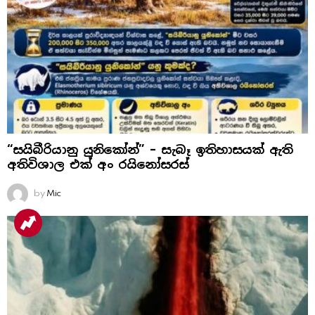
“සයිබීරියානු යුනිකෝන්” – සැබෑ ඉතිහාසයක් ඇති
අතිවිශාල එක් අං රයිනෝසරස්
by
Mic