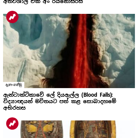
අතිවිශාල එක් අං රයිනෝසරස්
දැන-ගනිමු
ඇන්ටාක්ටිකාවේ ලේ දියඇල්ල (Blood Falls):
විද්‍යාඥයන් මවිතයට පත් කළ සොබාදහමේ
අභිරහස