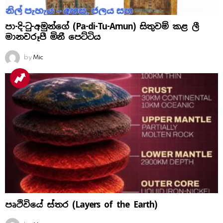
පා-දි-ටු-අමුන්ගේ (Pa-di-Tu-Amun) සිතුවම් කළ ලී
මානවරූපී මිනී පෙට්ටිය
by
Mic
පෘථිවියේ ස්තර (Layers of the Earth)