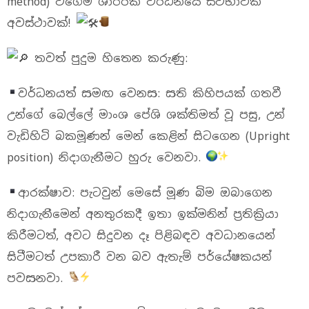
method) වගේම ශාරීරික වර්ධනයේ ස්වභාවික
අවස්ථාවක්!
තවත් පුදුම හිතෙන කරුණු:
​වර්ධනයත් සමඟ වෙනස: සති කිහිපයක් ගතවී
උන්ගේ බෙල්ලේ මාංශ පේශි ශක්තිමත් වූ පසු, උන්
වැඩිහිටි බකමූණන් මෙන් කෙළින් සිටගෙන (Upright
position) නිදාගැනීමට හුරු වෙනවා.
​ආරක්ෂාව: පැටවුන් මෙසේ මූණ බිම ඔබාගෙන
නිදාගැනීමෙන් අනතුරකදී ඉතා ඉක්මනින් ප්‍රතික්‍රියා
කිරීමටත්, අවට සිදුවන දෑ පිළිබඳව අවධානයෙන්
සිටීමටත් උපකාරී වන බව ඇතැම් පර්යේෂකයන්
පවසනවා.