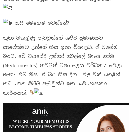
ඇයි මෙහෙම වෙන්නේ?
​කුඩා බකමූණු පැටවුන්ගේ ශරීර ප්‍රමාණයට
සාපේක්ෂව උන්ගේ හිස ඉතා විශාලයි, ඒ වගේම
බරයි. මේ වයසේදී උන්ගේ බෙල්ලේ මාංශ පේශි
(Neck muscles) තවමත් මනා ලෙස වර්ධනය වෙලා
නැහැ. එම නිසා ඒ බර හිස දිගු වේලාවක් කෙළින්
තබාගෙන සිටීම පැටවුන්ට ඉතා වෙහෙසකර
කාර්යයක්.