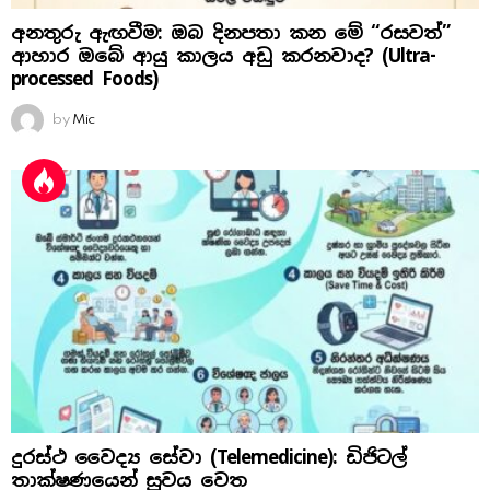
අනතුරු ඇඟවීම: ඔබ දිනපතා කන මේ “රසවත්”
ආහාර ඔබේ ආයු කාලය අඩු කරනවාද? (Ultra-
processed Foods)
by
Mic
දුරස්ථ වෛද්‍ය සේවා (Telemedicine): ඩිජිටල්
තාක්ෂණයෙන් සුවය වෙත