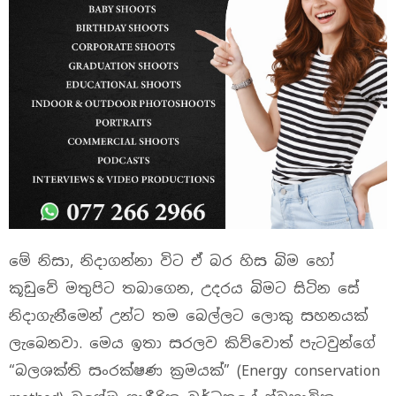
​මේ නිසා, නිදාගන්නා විට ඒ බර හිස බිම හෝ
කූඩුවේ මතුපිට තබාගෙන, උදරය බිමට සිටින සේ
නිදාගැනීමෙන් උන්ට තම බෙල්ලට ලොකු සහනයක්
ලැබෙනවා. මෙය ඉතා සරලව කිව්වොත් පැටවුන්ගේ
“බලශක්ති සංරක්ෂණ ක්‍රමයක්” (Energy conservation