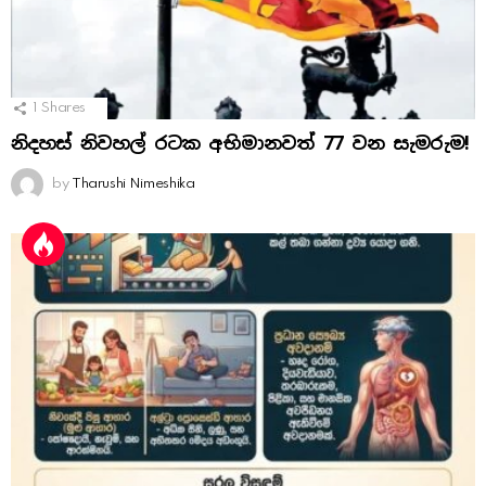
1
Shares
නිදහස් නිවහල් රටක අභිමානවත් 77 වන සැමරුම!
by
Tharushi Nimeshika