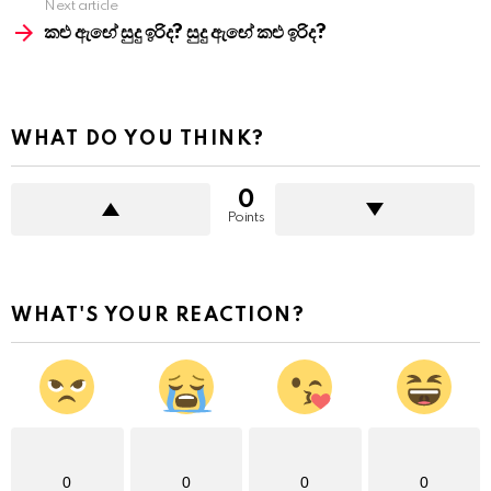
Next article
කළු ඇඟේ සුදු ඉරිද? සුදු ඇඟේ කළු ඉරිද?
WHAT DO YOU THINK?
0
Points
WHAT'S YOUR REACTION?
0
0
0
0