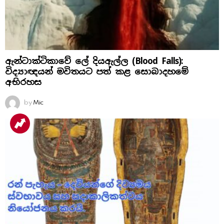
ඇන්ටාක්ටිකාවේ ලේ දියඇල්ල (Blood Falls):
විද්‍යාඥයන් මවිතයට පත් කළ සොබාදහමේ
අභිරහස
by
Mic