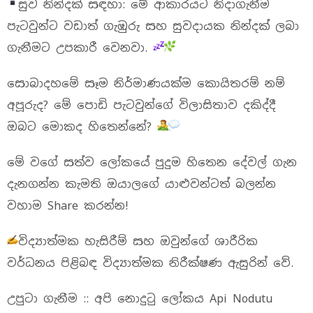
​සුව නින්දක් සඳහා: මේ ආකාරයට නිදාගැනීම
පැටවුන්ට වඩාත් ගැඹුරු සහ සුවදායක නින්දක් ලබා
ගැනීමට උපකාරී වෙනවා.
​සොබාදහමේ සෑම නිර්මාණයක්ම කොයිතරම් නම්
අපූරුද? මේ පොඩි පැටවුන්ගේ විලාසිතාව දකිද්දී
ඔබට මොකද හිතෙන්නේ?
​මේ වගේ සත්ව ලෝකයේ පුදුම හිතෙන දේවල් ගැන
දැනගන්න කැමති ඔයාලගේ යාළුවන්ටත් බලන්න
වහාම Share කරන්න!
විද්‍යාත්මක හැසිරීම් සහ ඔවුන්ගේ ශාරීරික
වර්ධනය පිළිබඳ විද්‍යාත්මක නිරීක්ෂණ ඇසුරින් වේ.
උපුටා ගැනීම :: අපි නොදුටු ලෝකය Api Nodutu