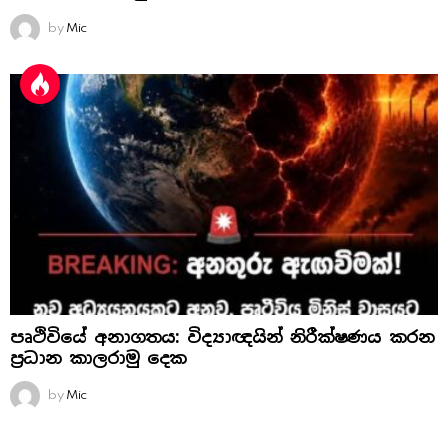
by
Mic
පෘථිවියේ අනාගතය: විද්‍යාඥයින් නිරීක්ෂණය කරන
ප්‍රධාන කාලරාමු දෙක
by
Mic