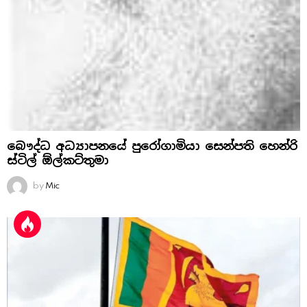
බෞද්ධ අධ්‍යාපනයේ පුරෝගාමියා සෙන්පති හෙන්රි
ස්‌ටිල් ඕල්කට්‌තුමා
by
Mic