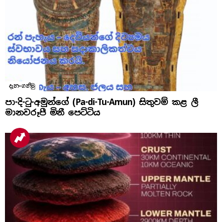
දැන-ගනිමු
පා-දි-ටු-අමුන්ගේ (Pa-di-Tu-Amun) සිතුවම් කළ ලී
මානවරූපී මිනී පෙට්ටිය