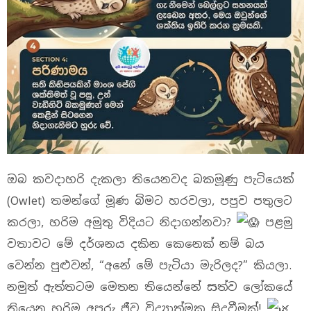
ඔබ කවදාහරි දැකලා තියෙනවද බකමූණු පැටියෙක්
(Owlet) තමන්ගේ මූණ බිමට හරවලා, පපුව පතුලට
කරලා, හරිම අමුතු විදියට නිදාගන්නවා?
පළමු
වතාවට මේ දර්ශනය දකින කෙනෙක් නම් බය
වෙන්න පුළුවන්, “අනේ මේ පැටියා මැරිලද?” කියලා.
නමුත් ඇත්තටම මෙතන තියෙන්නේ සත්ව ලෝකයේ
තියෙන හරිම අපූරු ජීව විද්‍යාත්මක සිදුවීමක්!