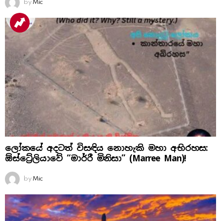
by
Mic
ලෝකයේ අදටත් විසඳිය නොහැකි මහා අභිරහස:
ඕස්ට්‍රේලියාවේ “මාර්රී මිනිසා” (Marree Man)!
by
Mic