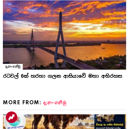
දැන-ගනිමු
රටවල් 6ක් හරහා ගලන ආසියාවේ මහා අභිරහස
MORE FROM:
දැන-ගනිමු