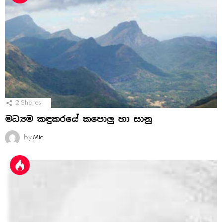
2
Shares
මධ්‍යම කඳුකරයේ කපොලු හා සානු
by
Mic