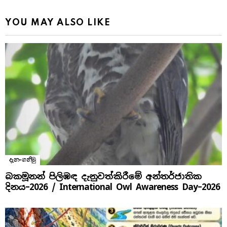
YOU MAY ALSO LIKE
දැන-ගනිමු
බකමූනන් පිලිඹඳ දැනුවත්කිරීමේ අන්තර්ජාතික
දිනය​–2026 / International Owl Awareness Day–2026