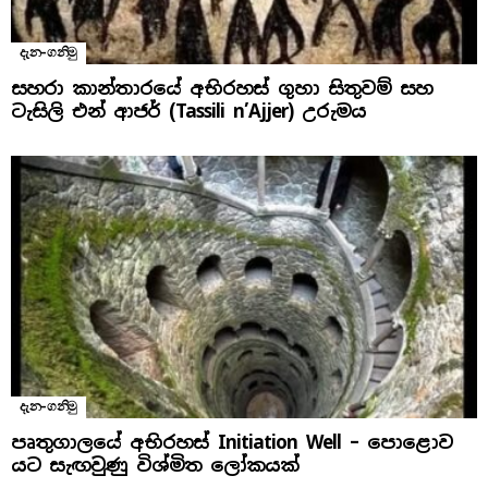
දැන-ගනිමු
සහරා කාන්තාරයේ අභිරහස් ගුහා සිතුවම් සහ
ටැසිලි එන් ආජර් (Tassili n’Ajjer) උරුමය
දැන-ගනිමු
පෘතුගාලයේ අභිරහස් Initiation Well – පොළොව
යට සැඟවුණු විශ්මිත ලෝකයක්