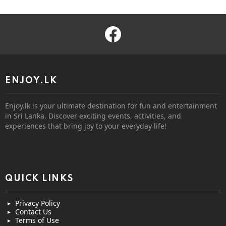
facebook
ENJOY.LK
Enjoy.lk is your ultimate destination for fun and entertainment
in Sri Lanka. Discover exciting events, activities, and
experiences that bring joy to your everyday life!
QUICK LINKS
Privacy Policy
Contact Us
Terms of Use