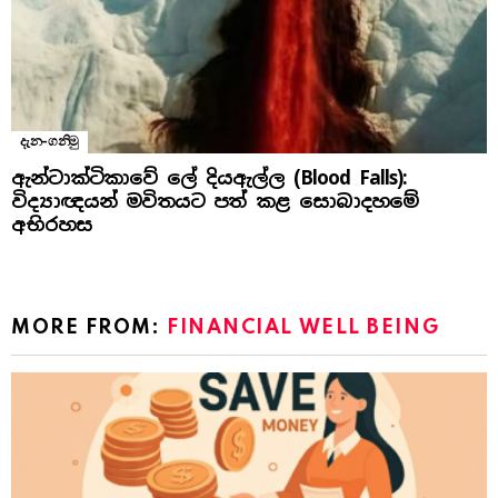
දැන-ගනිමු
ඇන්ටාක්ටිකාවේ ලේ දියඇල්ල (Blood Falls):
විද්‍යාඥයන් මවිතයට පත් කළ සොබාදහමේ
අභිරහස
MORE FROM:
FINANCIAL WELL BEING