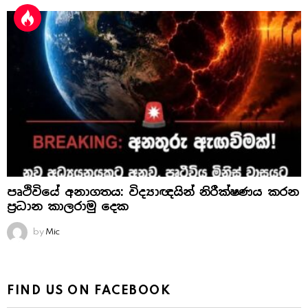
පෘථිවියේ අනාගතය: විද්‍යාඥයින් නිරීක්ෂණය කරන
ප්‍රධාන කාලරාමු දෙක
by
Mic
FIND US ON FACEBOOK