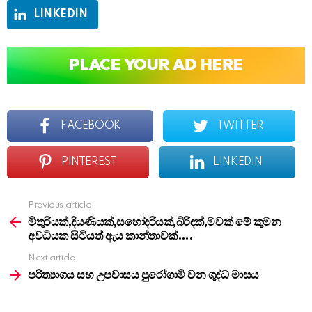
LINKEDIN
FACEBOOK
TWITTER
PINTEREST
LINKEDIN
Previous article
See
more
මිතුරියක්,දියණියක්,සහෝදරියක්,බිරිඳක්,මවක් මේ කුමන
අවධියක සිටියත් ඇය කාන්තාවක්….
Next article
පරිත්‍යාගය සහ උපවාසය පුරෝගාමී වන ශුද්ධ මාසය