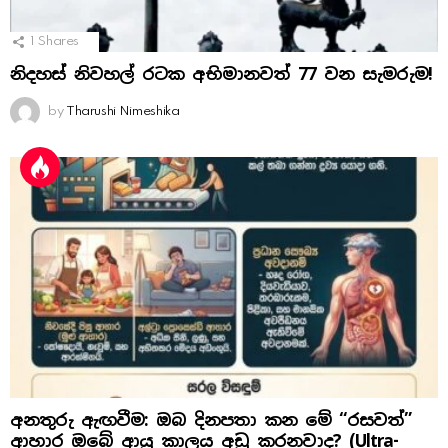
1
Shares
නිදහස් නිවහල් රටක අභිමානවත් 77 වන සැමරුම!
by
Tharushi Nimeshika
අනතුරු ඇඟවීම: ඔබ දිනපතා කන මේ “රසවත්”
ආහාර ඔබේ ආයු කාලය අඩු කරනවාද? (Ultra-