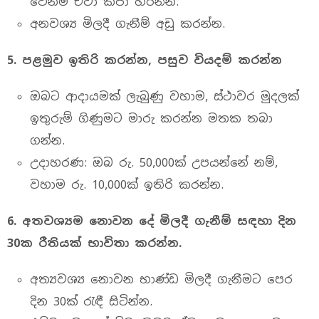
වේනම් ඒවා කපා හරින්න.
අනවශ්‍ය මිලදී ගැනීම් අඩු කරන්න.
5.
පළමුව
ඉතිරි
කරන්න,
පසුව
වියදම්
කරන්න
ඔබට ආදායමක් ලැබුණු වහාම, ස්ථාවර මුදලක්
ඉතුරුම් ගිණුමට මාරු කරන්න මතක තබා
ගන්න.
උදාහරණ: ඔබ රු. 50,000ක් උපයන්නේ නම්,
වහාම රු. 10,000ක් ඉතිරි කරන්න.
6.
අතවශ්‍යම නොවන දේ
මිලදී
ගැනීම්
සඳහා
දින
30
ක
රීතියක්
භාවිතා
කරන්න
.
අත්‍යවශ්‍ය නොවන භාණ්ඩ මිලදී ගැනීමට පෙර
දින 30ක් රැඳී සිටින්න.