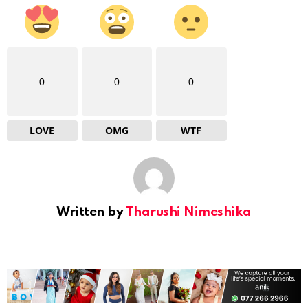
0
0
0
LOVE
OMG
WTF
Written by
Tharushi Nimeshika