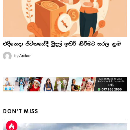
එදිනෙදා ජීවිතයේදී මුදල් ඉතිරි කිරීමට සරල ක්‍රම
by
Author
DON'T MISS