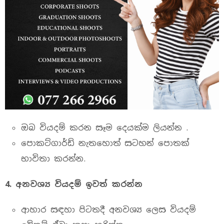
ඔබ වියදම් කරන සෑම දෙයක්ම ලියන්න .
පොකට්ගාර්ඩ් නැතහොත් සටහන් පොතක්
භාවිතා කරන්න.
4.
අනවශ්‍ය
වියදම්
ඉවත් කරන්න
ආහාර සඳහා පිටතදී අනවශ්‍ය ලෙස වියදම්