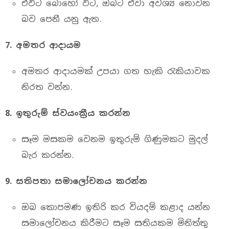
එවිට බොහෝ විට, ඔබට ඒවා අවශ්‍ය නොවන
බව පෙනී යනු ඇත.
7.
අමතර
ආදායම
අමතර ආදායමක් උපයා ගත හැකි රැකියාවක
නිරත වන්න.
8.
ඉතුරුම්
ස්වයංක්‍රීය
කරන්න
සෑම මසකම වෙනම ඉතුරුම් ගිණුමකට මුදල්
බැර කරන්න.
9.
සතිපතා
සමාලෝචනය
කරන්න
ඔබ කොපමණ ඉතිරි කර වියදම් කළාද යන්න
සමාලෝචනය කිරීමට සෑම සතියකම මිනිත්තු