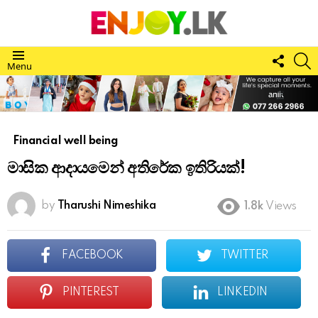
FOLL
S
Menu
US
Financial well being
මාසික ආදායමෙන් අතිරේක ඉතිරියක්!
by
Tharushi Nimeshika
1.8k
Views
FACEBOOK
TWITTER
PINTEREST
LINKEDIN