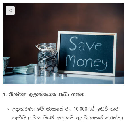
1.
නිශ්චිත ඉලක්කයක් තබා ගන්න
උදාහරණ: මේ මාසයේ රු. 10,000 ක් ඉතිරි කර
ගැනීම (මෙය ඔබේ ආදායම අනුව සකස් කරන්න).