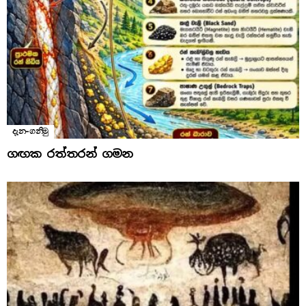
දැන-ගනිමු
ගඟක රත්තරන් ගමන