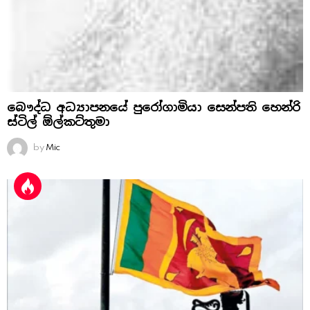
බෞද්ධ අධ්‍යාපනයේ පුරෝගාමියා සෙන්පති හෙන්රි
ස්‌ටිල් ඕල්කට්‌තුමා
by
Mic