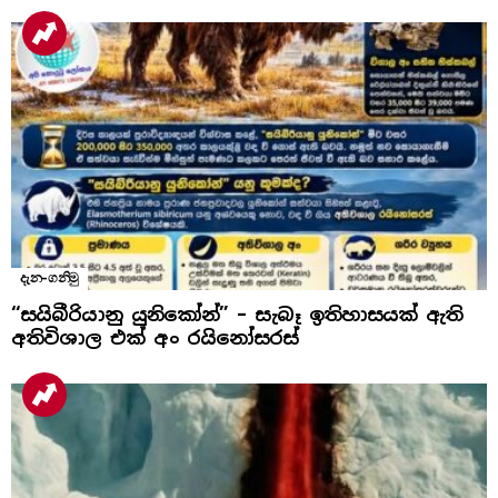
දැන-ගනිමු
“සයිබීරියානු යුනිකෝන්” – සැබෑ ඉතිහාසයක් ඇති
අතිවිශාල එක් අං රයිනෝසරස්