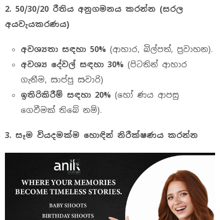
2. 50/30/20
රීතිය
අනුගමනය
කරන්න
(
සරල
අයවැයකරණය
)
අවශ්‍යතා
සඳහා
50%
(ආහාර, බිල්පත්, ප්‍රවාහන).
අවශ්‍ය
දේවල්
සඳහා
30%
(පිටතින් ආහාර
ගැනීම, සාප්පු සවාරි)
ඉතිරිකිරීම්
සඳහා
20%
(හෝ ණය ආපසු
ගෙවීමක් තිබේ නම්).
3.
සෑම
වියදමක්ම
හොඳින්
නිරීක්ෂණය
කරන්න