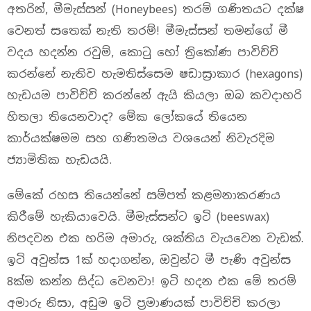
අතරින්, මීමැස්සන් (Honeybees) තරම් ගණිතයට දක්ෂ
වෙනත් සතෙක් නැති තරම්! මීමැස්සන් තමන්ගේ මී
වදය හදන්න රවුම්, කොටු හෝ ත්‍රිකෝණ පාවිච්චි
කරන්නේ නැතිව හැමතිස්සෙම ෂඩාස්‍රාකාර (hexagons)
හැඩයම පාවිච්චි කරන්නේ ඇයි කියලා ඔබ කවදාහරි
හිතලා තියෙනවාද? මේක ලෝකයේ තියෙන
කාර්යක්ෂමම සහ ගණිතමය වශයෙන් නිවැරදිම
ජ්‍යාමිතික හැඩයයි.
මේකේ රහස තියෙන්නේ සම්පත් කළමනාකරණය
කිරීමේ හැකියාවෙයි. මීමැස්සන්ට ඉටි (beeswax)
නිපදවන එක හරිම අමාරු, ශක්තිය වැයවෙන වැඩක්.
ඉටි අවුන්ස 1ක් හදාගන්න, ඔවුන්ට මී පැණි අවුන්ස
8ක්ම කන්න සිද්ධ වෙනවා! ඉටි හදන එක මේ තරම්
අමාරු නිසා, අඩුම ඉටි ප්‍රමාණයක් පාවිච්චි කරලා