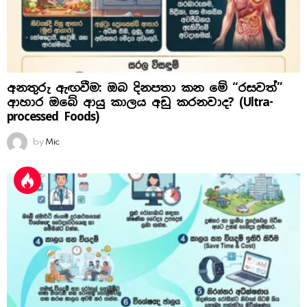
අනතුරු ඇඟවීම: ඔබ දිනපතා කන මේ “රසවත්”
ආහාර ඔබේ ආයු කාලය අඩු කරනවාද? (Ultra-
processed Foods)
by
Mic