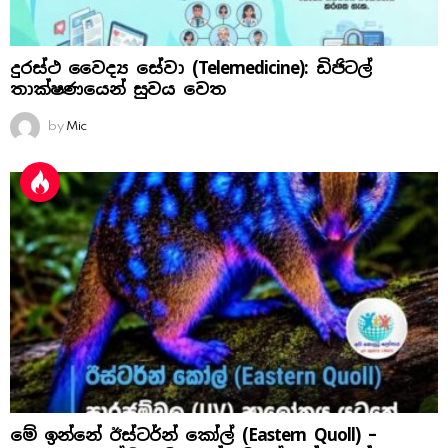
දුරස්ථ වෛද්‍ය සේවා (Telemedicine): ඩිජිටල්
තාක්ෂණයෙන් සුවය වෙත
by
Mic
මේ ඉන්නේ ඊස්ටර්න් කෝල් (Eastern Quoll) –