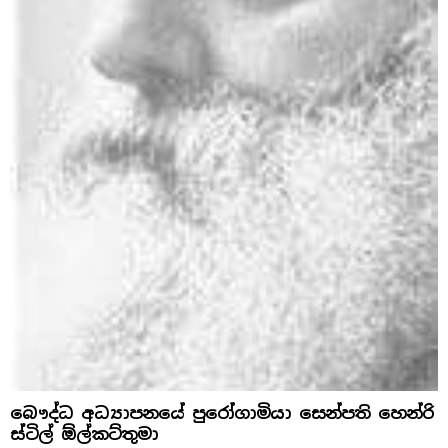
බෞද්ධ අධ්‍යාපනයේ පුරෝගාමියා සෙන්පති හෙන්රි
ස්‌ටිල් ඕල්කට්‌තුමා