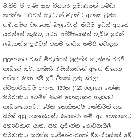
වැඩිම මී පැණි සහ බිත්තර ප්‍රමාණයක් ගබඩා
කරන්න පුළුවන් හැඩයක් ඔවුන්ට අවශ්‍ය වුණා.
ගණිතමය වශයෙන් බැලුවොත්, කිසිම ඉඩක් අපතේ
යවන්නේ නැතිව, අඩුම පරිමිතියකින් වැඩිම ඉඩක්
ලබාගන්න පුළුවන් එකම හැඩය තමයි ෂඩාස්‍රය.
පුදුමෙකට වගේ මීමැස්සන් මුලින්ම හදන්නේ රවුම්
හැඩයේ කුටි. හැබැයි මීමැස්සන්ගේ ඇඟේ තියෙන
රස්නය නිසා මේ ඉටි ටිකක් උණු වෙලා,
ස්වභාවිකවම අංශක 120ක (120-degree) කෝණ
නිර්මාණය වෙමින් නියම ෂඩාස්‍රාකාර හැඩයට
හැඩගැසෙනවා! මේක කොයිතරම් ශක්තිමත් සහ
බරින් අඩු ආකෘතියක්ද කියනවා නම්, අද වෙනකොට
අභ්‍යවකාශ යානා සහ දැවැන්ත ගොඩනැගිලි
නිර්මාණය කරන්න ඉංජිනේරුවනුත් මීමැස්සන්ගේ මේ