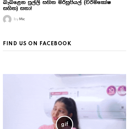
බැබළෙන පුල්ලි සහිත මර්සුපියල් (චර්මකෝෂ
සහිත) සතා!
by
Mic
FIND US ON FACEBOOK