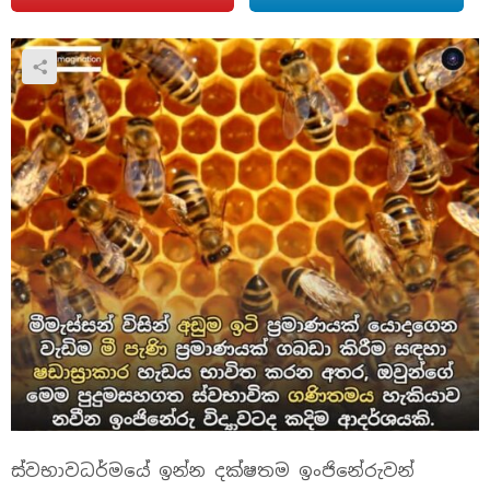
ස්වභාවධර්මයේ ඉන්න දක්ෂතම ඉංජිනේරුවන්