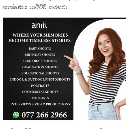
තාක්ෂණය පාවිච්චි කරනවා.