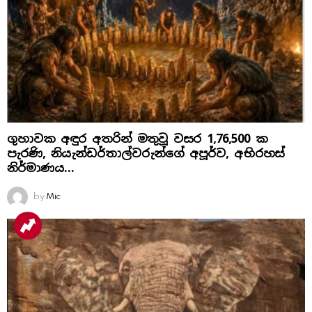
ගුහාවක අඳුර අතරින් මතුවූ වසර 1,76,500 ක
පැරණි, නියැන්ඩර්තාල්වරුන්ගේ අපූර්ව, අභිරහස්
නිර්මාණය…
by
Mic