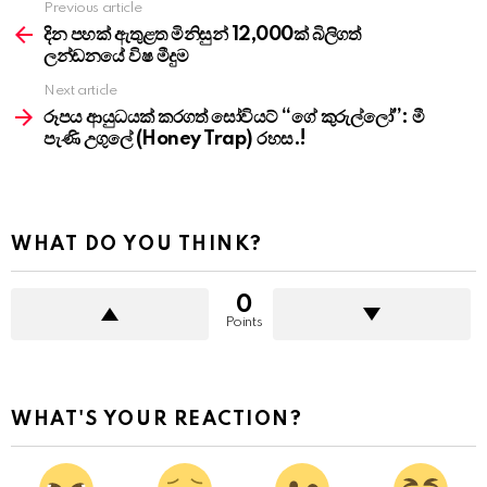
Previous article
See
more
දින පහක් ඇතුළත මිනිසුන් 12,000ක් බිලිගත්
ලන්ඩනයේ විෂ මීදුම
Next article
රූපය ආයුධයක් කරගත් සෝවියට් “ගේ කුරුල්ලෝ”: මී
පැණි උගුලේ (Honey Trap) රහස.!
WHAT DO YOU THINK?
0
Points
WHAT'S YOUR REACTION?