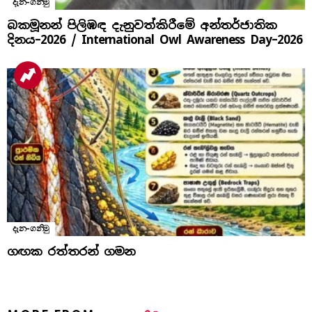
දැන-ගනිමු
බකමූනන් පිලිඹඳ දැනුවත්කිරීමේ අන්තර්ජාතික
දිනය​–2026 / International Owl Awareness Day–2026
දැන-ගනිමු
ගඟක රත්තරන් ගමන