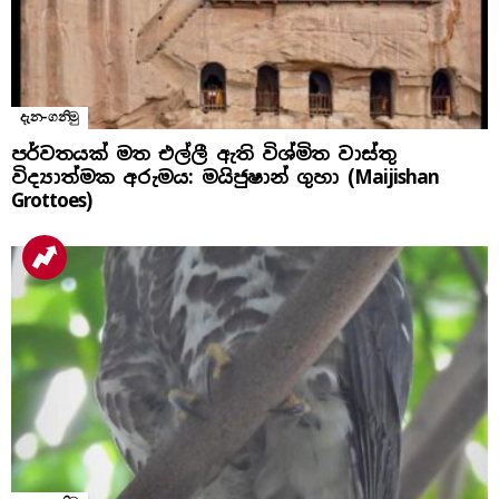
දැන-ගනිමු
පර්වතයක් මත එල්ලී ඇති විශ්මිත වාස්තු
විද්‍යාත්මක අරුමය: මයිජුෂාන් ගුහා (Maijishan
Grottoes)