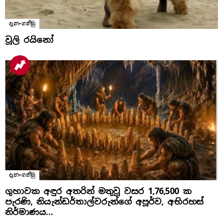
දැන-ගනිමු
වූලි රයිනෝ
දැන-ගනිමු
ගුහාවක අඳුර අතරින් මතුවූ වසර 1,76,500 ක
පැරණි, නියැන්ඩර්තාල්වරුන්ගේ අපූර්ව, අභිරහස්
නිර්මාණය…