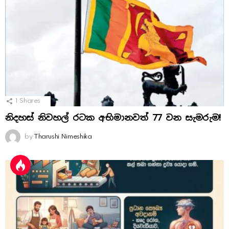
1
Shares
නිදහස් නිවහල් රටක අභිමානවත් 77 වන සැමරුම!
by
Tharushi Nimeshika