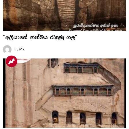
“අලියාගේ ආත්මය රැඳුණු ගල”
by
Mic