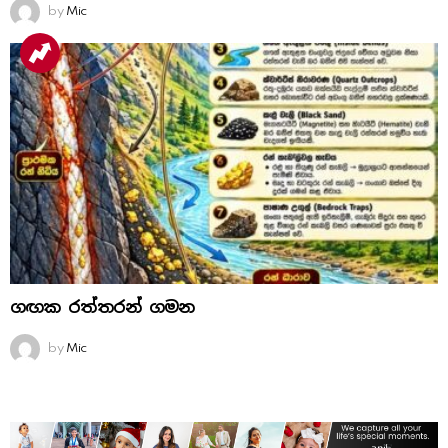
by
Mic
ගඟක රත්තරන් ගමන
by
Mic