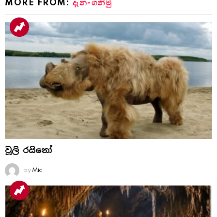
MORE FROM:
දැන-ගනිමු
වූලි රයිනෝ
by
Mic