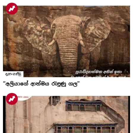
දැන-ගනිමු
“අලියාගේ ආත්මය රැඳුණු ගල”