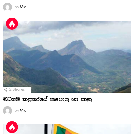
by
Mic
2
Shares
මධ්‍යම කඳුකරයේ කපොලු හා සානු
by
Mic