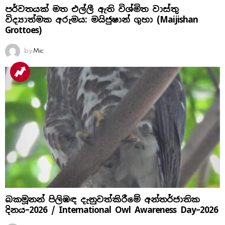
පර්වතයක් මත එල්ලී ඇති විශ්මිත වාස්තු
විද්‍යාත්මක අරුමය: මයිජුෂාන් ගුහා (Maijishan
Grottoes)
by
Mic
බකමූනන් පිලිඹඳ දැනුවත්කිරීමේ අන්තර්ජාතික
දිනය​–2026 / International Owl Awareness Day–2026