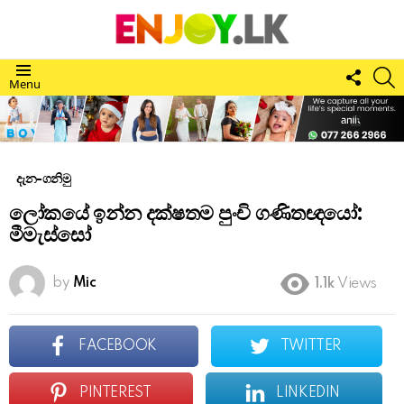
FOLL
S
Menu
US
දැන-ගනිමු
ලෝකයේ ඉන්න දක්ෂතම පුංචි ගණිතඥයෝ:
මීමැස්සෝ
by
Mic
1.1k
Views
FACEBOOK
TWITTER
PINTEREST
LINKEDIN