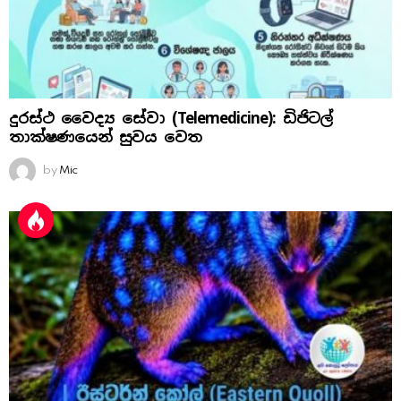
දුරස්ථ වෛද්‍ය සේවා (Telemedicine): ඩිජිටල්
තාක්ෂණයෙන් සුවය වෙත
by
Mic