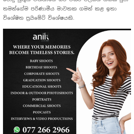
තමන්ගේම පරිණාමීය මාවතක ගමන් කළ ඉතා
විශේෂිත ප්‍රයිමේට් විශේෂයකි.