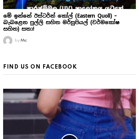
මේ ඉන්නේ ඊස්ටර්න් කෝල් (Eastern Quoll) –
බැබළෙන පුල්ලි සහිත මර්සුපියල් (චර්මකෝෂ
සහිත) සතා!
by
Mic
FIND US ON FACEBOOK