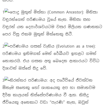
කරයි:
1
පොදු මුතුන් මිත්තා (Common Ancestor): මිනිසා
වඳුරන්ගෙන් පරිණාමය වූයේ නැත. මිනිසා සහ
වඳුරන් යන දෙපාර්ශවයටම වසර මිලියන ගණනකට
පෙර විසූ එකම මුතුන් මිත්තෙකු සිටී.
2
පරිණාමය ගසක් වැනිය (Evolution as a tree):
පරිණාමය ඉනිමගක් මෙන් රේඛීයව ඉහළට ගමන්
නොකරයි. එය ගසක අතු බෙදෙන ආකාරයට විවිධ
දිශාවන් ඔස්සේ සිදු වේ.
3
නිරන්තර පරිණාමය: අද පෘථිවියේ ජීවත්වන
ඕනෑම සතෙකු හෝ ශාකයෙකු අප හා සමානවම
දීර්ඝ කාලයක් තිස්සේපරිණාමය වී ඇත. කිසිදු
ජීවියෙකු අනෙකාට වඩා “පැරණි” නැත, ඔවුන්