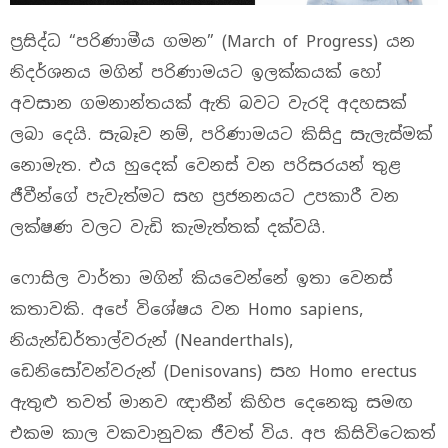
ප්‍රසිද්ධ “පරිණාමීය ගමන” (March of Progress) යන
නිදර්ශනය මගින් පරිණාමයට ඉලක්කයක් හෝ
අවසාන ගමනාන්තයක් ඇති බවට වැරදි අදහසක්
ලබා දෙයි. සැබෑව නම්, පරිණාමයට කිසිදු සැලැස්මක්
නොමැත. එය හුදෙක් වෙනස් වන පරිසරයන් තුළ
ජීවීන්ගේ පැවැත්මට සහ ප්‍රජනනයට උපකාරී වන
ලක්ෂණ වලට වැඩි කැමැත්තක් දක්වයි.
ෆොසිල වාර්තා මගින් කියවෙන්නේ ඉතා වෙනස්
කතාවකි. අපේ විශේෂය වන Homo sapiens,
නියැන්ඩර්තාල්වරුන් (Neanderthals),
ඩෙනිසෝවන්වරුන් (Denisovans) සහ Homo erectus
ඇතුළු තවත් මානව ඥාතීන් කිහිප දෙනෙකු සමඟ
එකම කාල වකවානුවක ජීවත් විය. අප කිසිවිටෙකත්