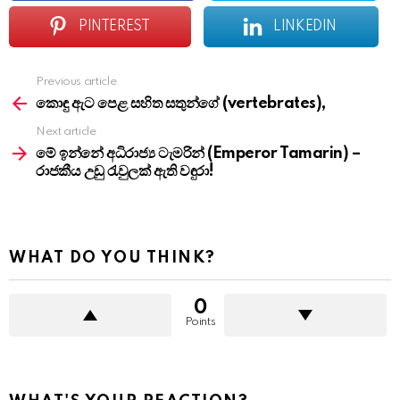
PINTEREST
LINKEDIN
Previous article
See
more
කොඳු ඇට පෙළ සහිත සතුන්ගේ (vertebrates),
Next article
මේ ඉන්නේ අධිරාජ්‍ය ටැමරින් (Emperor Tamarin) –
රාජකීය උඩු රැවුලක් ඇති වඳුරා!
WHAT DO YOU THINK?
0
Points