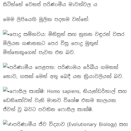
සිටින්නේ වෙනස් පරිණාමීය මාවත්වල ය
මෙම ලිපියෙහි මූලික පදනම වන්නේ:
පොදු සම්භවය: මිනිසුන් සහ නූතන වඳුරන් වසර
මිලියන ගණනකට පෙර විසූ පොදු මුතුන්
මිත්තෙකුගෙන් පැවත එන බව.
පරිණාමීය පෙළපත: පරිණාමය රේඛීය ගමනක්
නොව, ගසක් මෙන් අතු බෙදී යන ක්‍රියාවලියක් බව.
ෆොසිල සාක්ෂි: Homo sapiens, නියැන්ඩර්තාල් සහ
ඩෙනිසෝවන් වැනි මානව විශේෂ එකම කාලයක
ජීවත් වූ බවට පවතින ෆොසිල සාක්ෂි.
පරිණාමීය ජීව විද්‍යාව (Evolutionary Biology) සහ