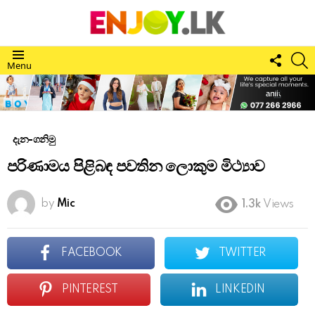
FOLL
S
Menu
US
දැන-ගනිමු
පරිණාමය පිළිබඳ පවතින ලොකුම මිථ්‍යාව
by
Mic
1.3k
Views
FACEBOOK
TWITTER
PINTEREST
LINKEDIN