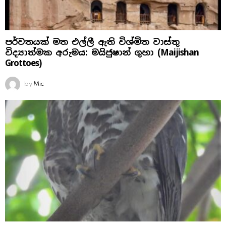
පර්වතයක් මත එල්ලී ඇති විශ්මිත වාස්තු
විද්‍යාත්මක අරුමය: මයිජුෂාන් ගුහා (Maijishan
Grottoes)
by
Mic