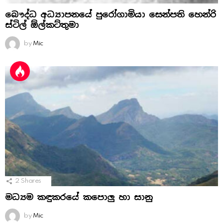
බෞද්ධ අධ්‍යාපනයේ පුරෝගාමියා සෙන්පති හෙන්රි
ස්‌ටිල් ඕල්කට්‌තුමා
by
Mic
2
Shares
මධ්‍යම කඳුකරයේ කපොලු හා සානු
by
Mic