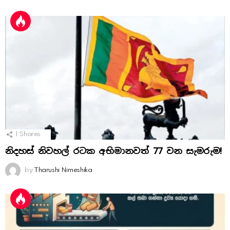
1
Shares
නිදහස් නිවහල් රටක අභිමානවත් 77 වන සැමරුම!
by
Tharushi Nimeshika