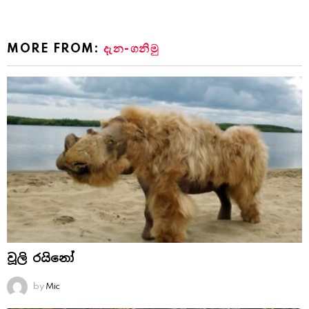
MORE FROM:
දැන-ගනිමු
වූලි රයිනෝ
by
Mic