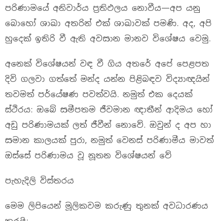
පරිණාමයේ අනිවාර්ය ප්‍රතිඵලය නොවීය—අප යනු
බොහෝ ශාඛා අතරින් එක් ශාඛාවක් පමණි. අද, අපි
හුදෙක් ඉතිරි වී ඇති අවසාන මානව විශේෂය වෙමු.
අනෙක් විශේෂයන් වඳ වී ගිය අතරේ අපේ පෙළපත
දිවි ගලවා ගත්තේ මන්ද යන්න පිළිබඳව විද්‍යාඥයින්
තවමත් පර්යේෂණ පවත්වයි. නමුත් එක දෙයක්
ස්ථිරය: ඔබේ සමීපතම ජීවමාන ඥාතීන් ආදිමය හෝ
අඩු පරිණාමයක් ලත් ජීවීන් නොවේ. ඔවුන් ද අප හා
සමාන කාලයක් පුරා, නමුත් වෙනස් පරිණාමීය මාවත්
ඔස්සේ පරිණාමය වූ නූතන විශේෂයන් වේ
පැහැදිලි විස්තරය
මෙම ලිපියෙන් මූලිකවම කරුණු තුනක් අවධාරණය