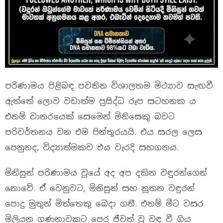
පරිණාමය පිළිබඳ පවතින විශාලතම මිථ්‍යාව සැඟවී
ඇත්තේ ලොව වඩාත්ම ප්‍රසිද්ධ රූප සටහනක ය
එනම් වානරයෙක් සෙමෙන් මිනිසෙකු බවට
පරිවර්තනය වන එම පින්තූරයයි. එය සරල ලෙස
පෙනුනද, විද්‍යාත්මකව එය වැරදි සහගතය.
මිනිසුන් පරිණාමය වූයේ අද අප දකින වඳුරන්ගෙන්
නොවේ. ඒ වෙනුවට, මිනිසුන් සහ නූතන වඳුරන්
පොදු මුතුන් මිත්තෙකු බෙදා ගනී. එනම් මීට වසර
මිලියන ගණනාවකට පෙර ජීවත් වූ වඳ වී ගිය