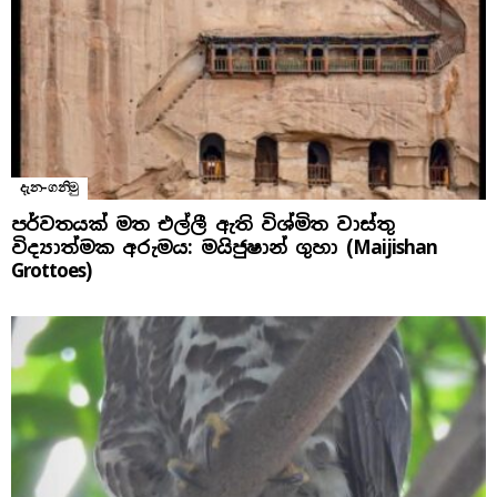
දැන-ගනිමු
පර්වතයක් මත එල්ලී ඇති විශ්මිත වාස්තු
විද්‍යාත්මක අරුමය: මයිජුෂාන් ගුහා (Maijishan
Grottoes)