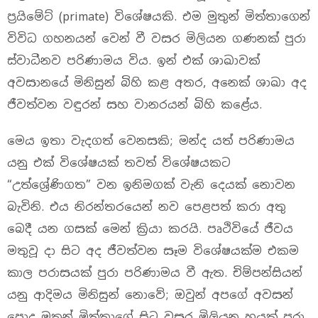
ප්‍රයිමේට් (primate) විශේෂයකි. එම මුතුන් මිත්තාගෙන්
විවිධ ගහනයන් වෙන් වී වසර මිලියන ගණනක් පුරා
ස්වාධීනව පරිණාමය විය. ඉන් එක් ශාඛාවක්
අවසානයේ මිනිසුන් බිහි කළ අතර, අනෙක් ශාඛා අද
ජීවත්වන වඳුරන් සහ වානරයන් බිහි කළේය.
මෙය ඉතා වැදගත් වෙනසකි; මන්ද යත් පරිණාමය
යනු එක් විශේෂයක් තවත් විශේෂයකට
“උත්ශ්‍රේණිගත” වන ඉනිමගක් වැනි දෙයක් නොවන
බැවිනි. එය නිරන්තරයෙන් නව පෙළපත් කරා අතු
බෙදී යන ගසක් මෙන් ක්‍රියා කරයි. පෘථිවියේ ජීවය
මතුවූ දා සිට අද ජීවත්වන සෑම විශේෂයක්ම එකම
කාල පරාසයක් පුරා පරිණාමය වී ඇත. චිම්පන්සියන්
යනු ආදිමය මිනිසුන් නොවේ; ඔවුන් අපගේ අවසන්
පොදු මුතුන් මිත්තාගේ සිට වසර මිලියන හයක් පුරා