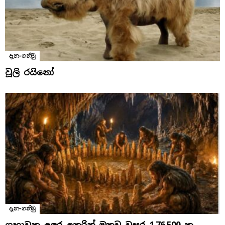
දැන-ගනිමු
වූලි රයිනෝ
දැන-ගනිමු