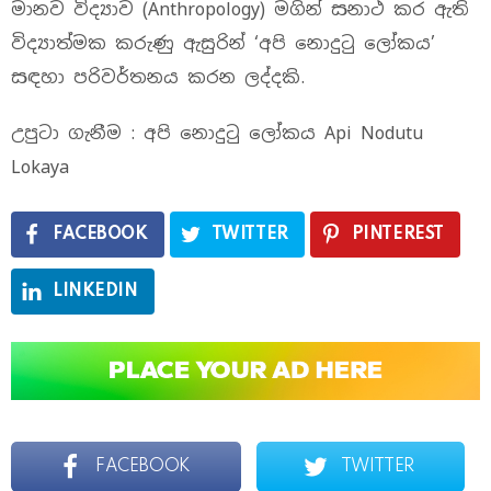
මානව විද්‍යාව (Anthropology) මගින් සනාථ කර ඇති
විද්‍යාත්මක කරුණු ඇසුරින් ‘අපි නොදුටු ලෝකය’
සඳහා පරිවර්තනය කරන ලද්දකි.
උපුටා ගැනීම : අපි නොදුටු ලෝකය Api Nodutu
Lokaya
FACEBOOK
TWITTER
PINTEREST
LINKEDIN
FACEBOOK
TWITTER