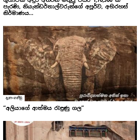
ගුහාවක අඳුර අතරින් මතුවූ වසර 1,76,500 ක
පැරණි, නියැන්ඩර්තාල්වරුන්ගේ අපූර්ව, අභිරහස්
නිර්මාණය…
දැන-ගනිමු
“අලියාගේ ආත්මය රැඳුණු ගල”