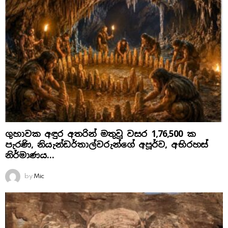
ගුහාවක අඳුර අතරින් මතුවූ වසර 1,76,500 ක
පැරණි, නියැන්ඩර්තාල්වරුන්ගේ අපූර්ව, අභිරහස්
නිර්මාණය…
by
Mic