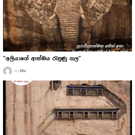
“අලියාගේ ආත්මය රැඳුණු ගල”
by
Mic