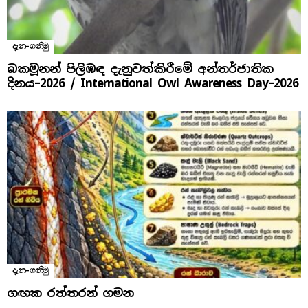
දැන-ගනිමු
බකමූනන් පිලිඹඳ දැනුවත්කිරීමේ අන්තර්ජාතික
දිනය​–2026 / International Owl Awareness Day–2026
දැන-ගනිමු
ගඟක රත්තරන් ගමන