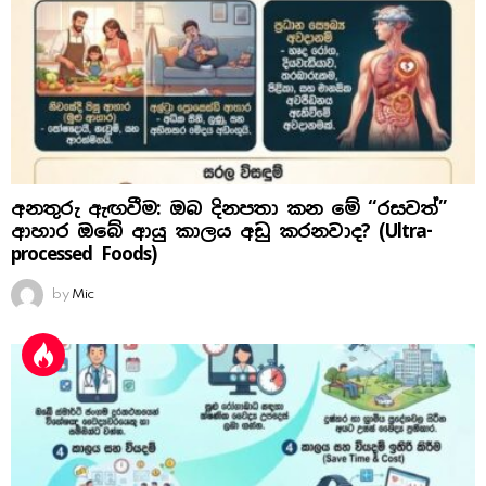
අනතුරු ඇඟවීම: ඔබ දිනපතා කන මේ “රසවත්”
ආහාර ඔබේ ආයු කාලය අඩු කරනවාද? (Ultra-
processed Foods)
by
Mic