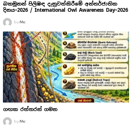
බකමූනන් පිලිඹඳ දැනුවත්කිරීමේ අන්තර්ජාතික
දිනය​–2026 / International Owl Awareness Day–2026
by
Mic
ගඟක රත්තරන් ගමන
by
Mic