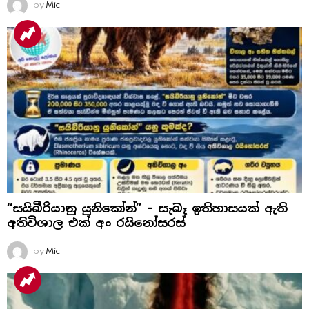
by
Mic
“සයිබීරියානු යුනිකෝන්” – සැබෑ ඉතිහාසයක් ඇති
අතිවිශාල එක් අං රයිනෝසරස්
by
Mic