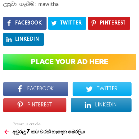
උපුටා ගැනීම: mawitha
FACEBOOK
TWITTER
PINTEREST
LINKEDIN
FACEBOOK
TWITTER
PINTEREST
LINKEDIN
Previous article
See
more
අවුරුදු 7 කට වරක් හැදෙන බෙරලිය