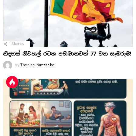
1
Shares
නිදහස් නිවහල් රටක අභිමානවත් 77 වන සැමරුම!
by
Tharushi Nimeshika