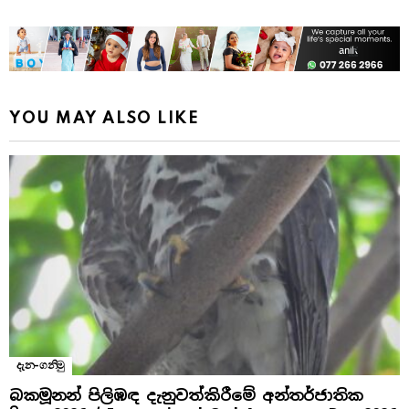
YOU MAY ALSO LIKE
දැන-ගනිමු
බකමූනන් පිලිඹඳ දැනුවත්කිරීමේ අන්තර්ජාතික