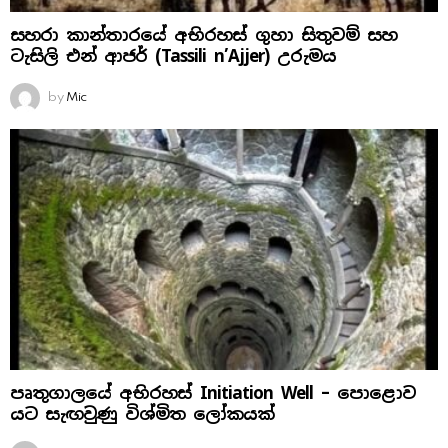
සහරා කාන්තාරයේ අභිරහස් ගුහා සිතුවම් සහ
ටැසිලි එන් ආජර් (Tassili n’Ajjer) උරුමය
by
Mic
පෘතුගාලයේ අභිරහස් Initiation Well – පොළොව
යට සැඟවුණු විශ්මිත ලෝකයක්