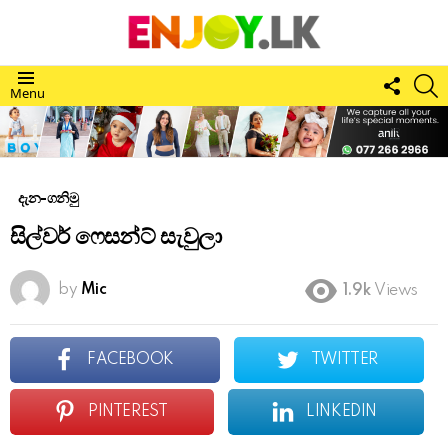
FOLL
S
Menu
US
දැන-ගනිමු
සිල්වර් ෆෙසන්ට් සැවුලා
by
Mic
1.9k
Views
FACEBOOK
TWITTER
PINTEREST
LINKEDIN