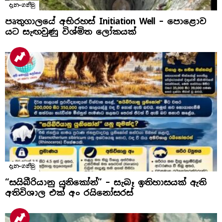
දැන-ගනිමු
පෘතුගාලයේ අභිරහස් Initiation Well – පොළොව
යට සැඟවුණු විශ්මිත ලෝකයක්
දැන-ගනිමු
“සයිබීරියානු යුනිකෝන්” – සැබෑ ඉතිහාසයක් ඇති
අතිවිශාල එක් අං රයිනෝසරස්