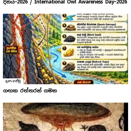
දිනය​–2026 / International Owl Awareness Day–2026
දැන-ගනිමු
ගඟක රත්තරන් ගමන