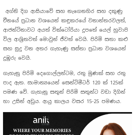
අග්නි දිග ආසියාවේ සහ නැගෙනහිර සහ දකුණු
චීනයේ ප්‍රධාන වශයෙන් කඳුකරයේ වනාන්තරවලත්,
ආජන්ටිනාවට අයත් වික්ටෝරියා දූපතේ යෙල් හුවාපි
විල ආශ්‍රිතවත් මොවුන් ජීවත් වෙයි. පිරිමි සතා කළු
සහ සුදු වන අතර ගැහැණු සස්තා ප්‍රධාන වශයෙන්
දුඹුරු වෙයි.
ගැහැනු පිරිමි දෙගොල්ලන්ටම, රතු මුණක් සහ රතු
පාද ඇත. සාමාන්‍යයෙන් සෙන්ටිමීටර් 120 ක් 125ක්
පමණ වේ. ගැහැනු සතුන් පිරිමි සතුන්ට වඩා දිගින්
හා උසින් අඩුය. ආයු කාලය වසර 15-25 පමණය.