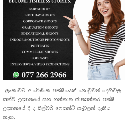
ලංකාවට ආවේණික පක්ෂියෙක් නොවූවත් දෙහිවල
සත්ව උද්‍යානයේ සහ හන්තාන ජාත්‍යන්තර පක්ෂී
උද්‍යානයේ දී ද සිල්වර් ෆෙසන්ට් සැවුලන් දැකිය
හැක.