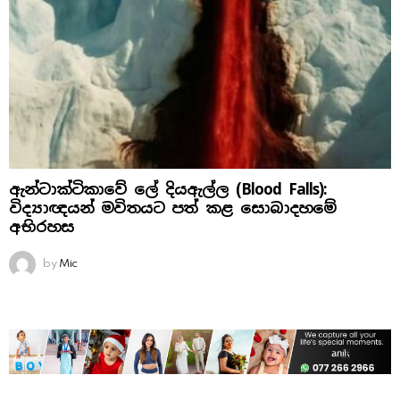
ඇන්ටාක්ටිකාවේ ලේ දියඇල්ල (Blood Falls):
විද්‍යාඥයන් මවිතයට පත් කළ සොබාදහමේ
අභිරහස
by
Mic