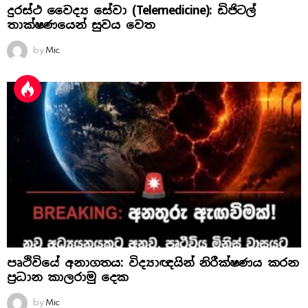
දුරස්ථ වෛද්‍ය සේවා (Telemedicine): ඩිජිටල්
තාක්ෂණයෙන් සුවය වෙත
by
Mic
පෘථිවියේ අනාගතය: විද්‍යාඥයින් නිරීක්ෂණය කරන
ප්‍රධාන කාලරාමු දෙක
by
Mic