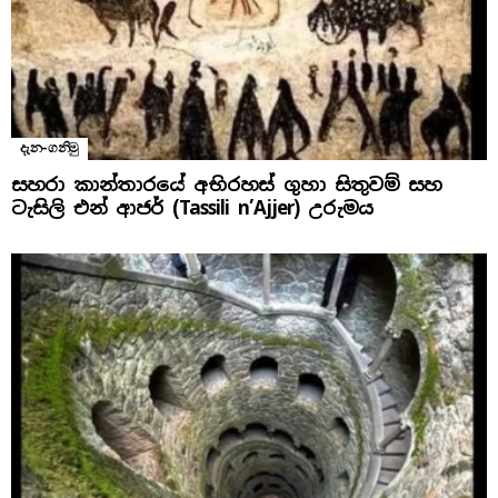
දැන-ගනිමු
සහරා කාන්තාරයේ අභිරහස් ගුහා සිතුවම් සහ
ටැසිලි එන් ආජර් (Tassili n’Ajjer) උරුමය