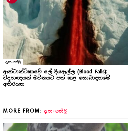
දැන-ගනිමු
ඇන්ටාක්ටිකාවේ ලේ දියඇල්ල (Blood Falls):
විද්‍යාඥයන් මවිතයට පත් කළ සොබාදහමේ
අභිරහස
MORE FROM:
දැන-ගනිමු