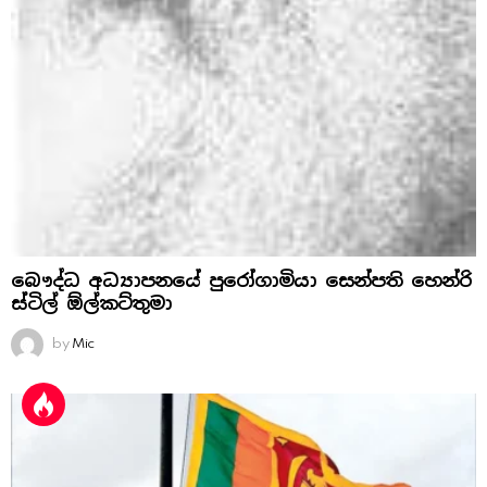
බෞද්ධ අධ්‍යාපනයේ පුරෝගාමියා සෙන්පති හෙන්රි
ස්‌ටිල් ඕල්කට්‌තුමා
by
Mic