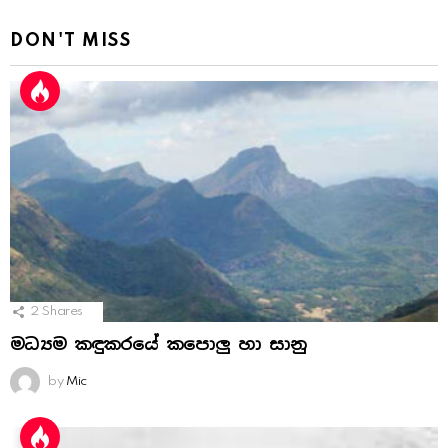
DON'T MISS
2
Shares
මධ්‍යම කඳුකරයේ කපොලු හා සානු
by
Mic