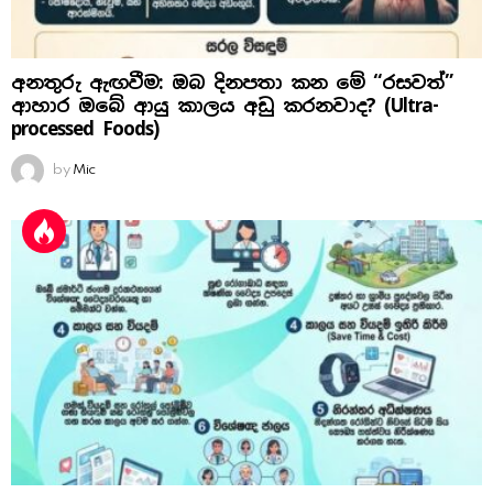
අනතුරු ඇඟවීම: ඔබ දිනපතා කන මේ “රසවත්”
ආහාර ඔබේ ආයු කාලය අඩු කරනවාද? (Ultra-
processed Foods)
by
Mic