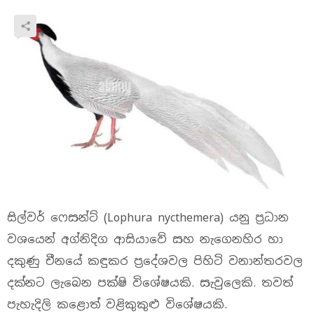
සිල්වර් ෆෙසන්ට් (Lophura nycthemera) යනු ප්‍රධාන
වශයෙන් අග්නිදිග ආසියාවේ සහ නැගෙනහිර හා
දකුණු චීනයේ කඳුකර ප්‍රදේශවල පිහිටි වනාන්තරවල
දක්නට ලැබෙන පක්ෂි විශේෂයකි. සැවුලෙකි. තවත්
පැහැදිලි කළොත් වළිකුකුළු විශේෂයකි.