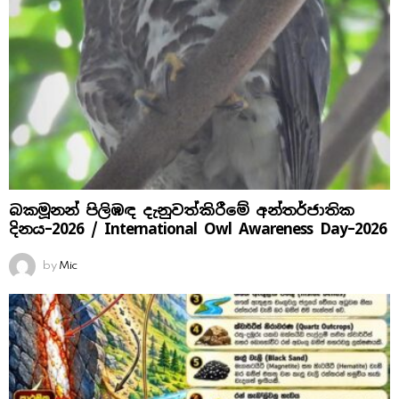
බකමූනන් පිලිඹඳ දැනුවත්කිරීමේ අන්තර්ජාතික
දිනය​–2026 / International Owl Awareness Day–2026
by
Mic