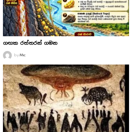
ගඟක රත්තරන් ගමන
by
Mic