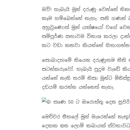
ඔව්! හැබැයි මුන් දරුණු වෙන්නේ නි
කෑම හම්බෙන්නේ නැහැ. සති ගණන් 
අහුවුණොත් මුන් යක්ෂයෝ වගේ වෙනවා
සම්පූර්ණ සතාවම විනාශ කරලා දාන්
කට වඩා කනවා කියන්නේ හිතාගන්න
සොබාදහමේ තියෙන දරුණුතම නීති එ
සටන්කරුවෝ. හැබැයි පුදුම වැඩේ කිය
යන්නේ නැති තරම් නිසා මුන්ට මිනිස්
දඩයම් කරන්න යන්නෙත් නැහැ.
සෘණ 50 ට ඔරොත්තු දෙන සුපිරි
මෙච්චර සීතලේ මුන් මැරෙන්නේ නැත
දෙකක ඝන ලොම් කබායක් ස්වභාවධර