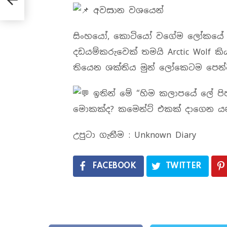
අවසාන වශයෙන්
සිංහයෝ, කොටියෝ වගේම ලෝකයේ ඉන්
දඩයම්කරුවෙක් තමයි Arctic Wolf 
තියෙන ශක්තිය මුන් ලෝකෙටම පෙන්
ඉතින් මේ “හිම කලාපයේ ලේ පි
මොකක්ද? කමෙන්ට් එකක් දාගෙන යන
උපුටා ගැනීම : Unknown Diary
FACEBOOK
TWITTER