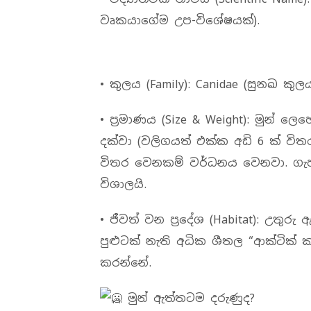
වෘකයාගේම උප-විශේෂයක්).
• කුලය (Family): Canidae (සුනඛ කු
• ප්‍රමාණය (Size & Weight): මුන් ලෙ
දක්වා (වලිගයත් එක්ක අඩි 6 ක් විතර
විතර වෙනකම් වර්ධනය වෙනවා. ගැහැනු
විශාලයි.
• ජීවත් වන ප්‍රදේශ (Habitat): උතුරු
පුළුටක් නැති අධික ශීතල “ආක්ටික් ක
කරන්නේ.
මුන් ඇත්තටම දරුණුද?