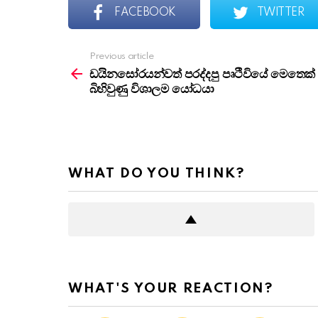
FACEBOOK
TWITTER
Previous article
See
more
ඩයිනසෝරයන්වත් පරද්දපු පෘථිවියේ මෙතෙක්
බිහිවුණු විශාලම යෝධයා
WHAT DO YOU THINK?
WHAT'S YOUR REACTION?