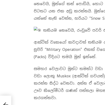
නෙවෙයි, මුන්ගේ කන් පොඩියි, හො
පිටතට යන එක අඩු කරන්නයි. මුන්ගේ
යන්නේ නැති වෙන්න, හරියට “Snow S
තනියම නෙවෙයි, රංචුවේ පවර් 
ආක්ටික් වෘකයෝ කවදාවත් තනියම ද
සුපිරි “Military Operation” එකක් ව
(Packs) විදියට තමයි මුන් ඉන්නේ.
සමහර වෙලාවට මුන්ට තමන්ට වඩා බ
වඩා ලොකු Muskox (ආක්ටික් ගවයන්)
කරන්න සිද්ධ වෙනවා. අන්න ඒ වෙලා
ඌව කිලෝමීටර් ගණන් පන්නලා මහන්ස
කරගන්නවා.
්