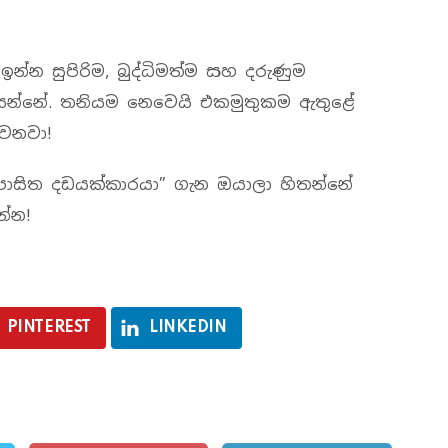
න සුපිරිම, බුද්ධිමත්ම සහ දරුණුම
කියන්නේ. තනියම නෙවෙයි එකමුතුකම ඇතුළේ
වනවා!
පාසිත දඩයක්කාරයා” ගැන ඔයාලා හිතන්නේ
්න!
PINTEREST
LINKEDIN