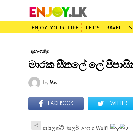
ENJOY YOUR LIFE
LET’S TRAVEL
S
දැන-ගනිමු
මාරක සීතලේ ලේ පිපාසි
by
Mic
FACEBOOK
TWITTER
සයිලන්ට් කිලර් Arctic Wolf!