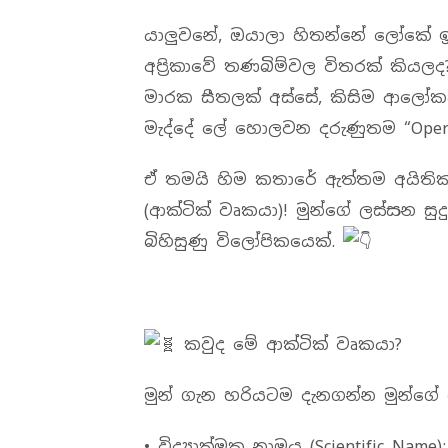
යාලුවනේ, ඔයාලා හිතන්නේ ලෝකේ 
අප්‍රිකාවේ තණබිම්වල විතරක් කියලද
මාරක සීතලක් අස්සේ, කිසිම ආලෝක
මැද්දේ ලේ හොලවන දරුණුතම “Operat
ඒ තමයි හිම කතාරේ ඇත්තම අයිතිකාර
(ආක්ටික් වෘකයා)! මුන්ගේ ලස්සන සු
බිහිසුණු විලෝපිකයෙක්.
කවුද මේ ආක්ටික් වෘකයා?
මුන් ගැන හරියටම දැනගන්න මුන්ගේ වි
• විද්‍යාත්මක නාමය (Scientific Name):