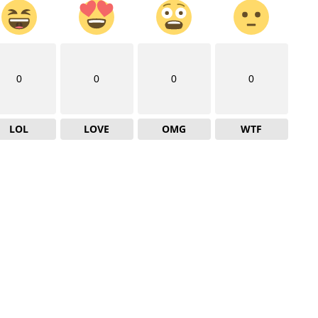
0
0
0
0
LOL
LOVE
OMG
WTF