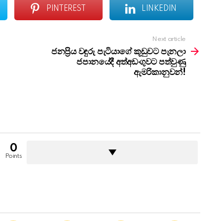
PINTEREST
LINKEDIN
Next article
ජනප්‍රිය වඳුරු පැටියාගේ කූඩුවට පැනලා
ජපානයේදී අත්අඩංගුවට පත්වුණු
ඇමරිකානුවන්!
0
Points