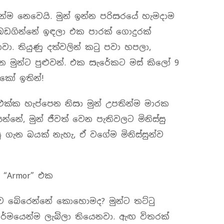
කන්ම නෙවෙයි. මුන් ඉන්න පරිසරයේ හැමදාම
බඩගින්නේ ඉඳලා එක පාරක් ගොදුරක්
. තියුණු දත්වලින් කටු පවා හපලා,
න මුන්ට පුළුවන්. එක සැරේකට මස් කිලෝ 9
කෝ ඉතින්!
ක්ක හැප්පෙන නිසා මුන් උපතින්ම මාරක
න්නේ, මුන් ජීවත් වෙන පැතිවලට මිනිස්සු
සු ගැන බයක් නැහැ, ඒ වගේම මිනිස්සුන්ව
 “Armor” එක
ුව බේරෙන්නේ කොහොමද? මුන්ට තට්ටු
්මයෙන්ම ලැබිලා තියෙනවා. ඇඟ විතරක්