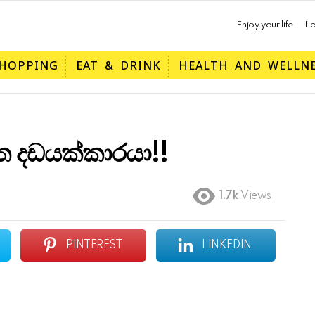
Enjoy your life
Le
HOPPING
EAT & DRINK
HEALTH AND WELLN
ත දඩයක්කාරයා!!
1.7k
Views
PINTEREST
LINKEDIN