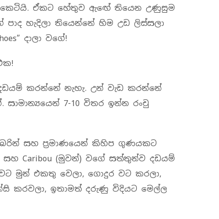
ට කෙටියි. ඒකට හේතුව ඇඟේ තියෙන උණුසුම
 පාද හැදිලා තියෙන්නේ හිම උඩ ලිස්සලා
hoes” දාලා වගේ!
එක!
ඩයම් කරන්නේ නැහැ. උන් වැඩ කරන්නේ
ගේ. සාමාන්‍යයෙන් 7-10 විතර ඉන්න රංචු
රින් සහ ප්‍රමාණයෙන් කිහිප ගුණයකට
 සහ Caribou (මුවන්) වගේ සත්තුන්ව දඩයම්
වට මුන් එකතු වෙලා, ගොදුර වට කරලා,
ි කරවලා, ඉතාමත් දරුණු විදියට මෙල්ල