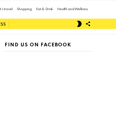
t’s travel
Shopping
Eat & Drink
Health and Wellness
FOLLOW
SWITCH
ESS
US
SKIN
FIND US ON FACEBOOK