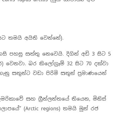
ලයට තමයි අයිති වෙන්නේ).
හෙසි පහසු සත්තු නෙවෙයි. දිගින් අඩි 3 සිට 5
) වෙනවා. බර කිලෝග්‍රෑම් 32 සිට 70 දක්වා
 සතුන්ට වඩා පිරිමි සතුන් ප්‍රමාණයෙන්
 ඇමරිකාවේ සහ ග්‍රීන්ලන්තයේ තියෙන, මිනිස්
ලාපයේ” (Arctic regions) තමයි මුන් රජ