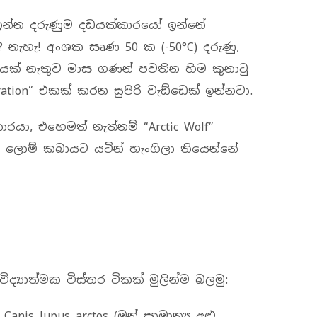
ඉන්න දරුණුම දඩයක්කාරයෝ ඉන්නේ
? නැහැ! අංශක සෘණ 50 ක (-50°C) දරුණු,
යක් නැතුව මාස ගණන් පවතින හිම කුනාටු
ion” එකක් කරන සුපිරි වැඩ්ඩෙක් ඉන්නවා.
යා, එහෙමත් නැත්නම් “Arctic Wolf”
දු ලොම් කබායට යටින් හැංගිලා තියෙන්නේ
ද්‍යාත්මක විස්තර ටිකක් මුලින්ම බලමු:
 Canis lupus arctos (මුන් සාමාන්‍ය අළු