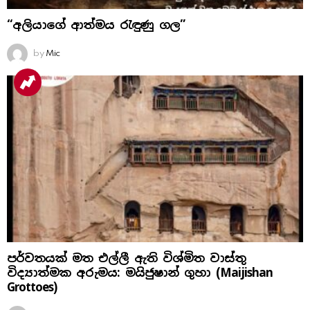
“අලියාගේ ආත්මය රැඳුණු ගල”
by
Mic
පර්වතයක් මත එල්ලී ඇති විශ්මිත වාස්තු
විද්‍යාත්මක අරුමය: මයිජුෂාන් ගුහා (Maijishan
Grottoes)