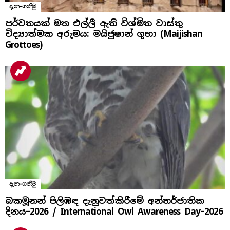
දැන-ගනිමු
පර්වතයක් මත එල්ලී ඇති විශ්මිත වාස්තු
විද්‍යාත්මක අරුමය: මයිජුෂාන් ගුහා (Maijishan
Grottoes)
දැන-ගනිමු
බකමූනන් පිලිඹඳ දැනුවත්කිරීමේ අන්තර්ජාතික
දිනය​–2026 / International Owl Awareness Day–2026