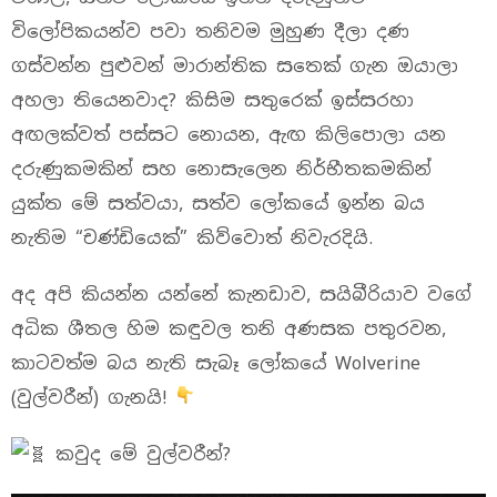
විලෝපිකයන්ව පවා තනිවම මුහුණ දීලා දණ
ගස්වන්න පුළුවන් මාරාන්තික සතෙක් ගැන ඔයාලා
අහලා තියෙනවාද? කිසිම සතුරෙක් ඉස්සරහා
අඟලක්වත් පස්සට නොයන, ඇඟ කිලිපොලා යන
දරුණුකමකින් සහ නොසැලෙන නිර්භීතකමකින්
යුක්ත මේ සත්වයා, සත්ව ලෝකයේ ඉන්න බය
නැතිම “චණ්ඩියෙක්” කිව්වොත් නිවැරදියි.
අද අපි කියන්න යන්නේ කැනඩාව, සයිබීරියාව වගේ
අධික ශීතල හිම කඳුවල තනි අණසක පතුරවන,
කාටවත්ම බය නැති සැබෑ ලෝකයේ Wolverine
(වුල්වරීන්) ගැනයි!
කවුද මේ වුල්වරීන්?