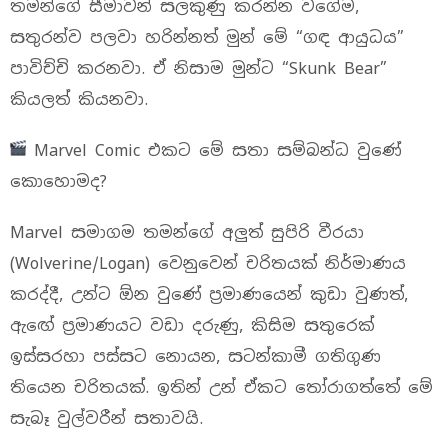
තමන්ගේ සීමාවන් සලකුණු කරන්න වගේම,
සතුරන්ව පලවා හරින්නත් මුන් මේ “ගඳ ආයුධය”
පාවිච්චි කරනවා. ඒ නිසාම මුන්ට “Skunk Bear”
කියලත් කියනවා.
Marvel Comic එකට මේ සතා සම්බන්ධ වුණේ
කොහොමද?
Marvel සමාගම තමන්ගේ අලුත් සුපිරි වීරයා
(Wolverine/Logan) වෙනුවෙන් චරිතයක් නිර්මාණය
කරද්දී, උන්ට ඕන වුණේ ප්‍රමාණයෙන් කුඩා වුණත්,
ඇඟේ ප්‍රමාණයට වඩා දරුණු, කිසිම සතුරෙක්
ඉස්සරහා පස්සට නොයන, සටන්කාමී ගතිගුණ
තියෙන චරිතයක්. ඉතින් උන් ඒකට තෝරාගත්තේ මේ
සැබෑ වුල්වරීන් සතාවයි.