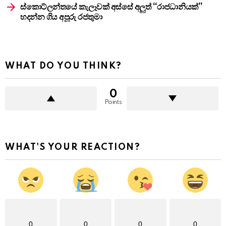
ස්කොට්ලන්තයේ කැලෑවක් අස්සේ අලුත් “රාජධානියක්”
හදන්න ගිය අපූරු රජතුමා
WHAT DO YOU THINK?
0
Points
WHAT'S YOUR REACTION?
0
0
0
0