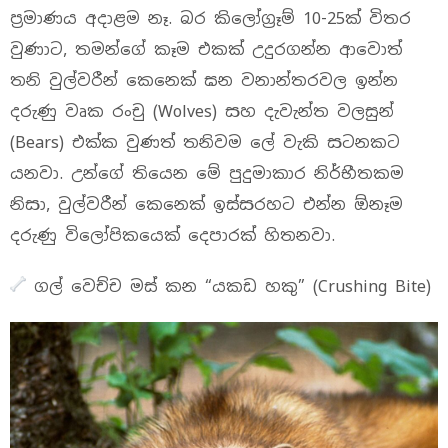
ප්‍රමාණය අදාළම නෑ. බර කිලෝග්‍රෑම් 10-25ක් විතර
වුණාට, තමන්ගේ කෑම එකක් උදුරගන්න ආවොත්
තනි වුල්වරීන් කෙනෙක් ඝන වනාන්තරවල ඉන්න
දරුණු වෘක රංචු (Wolves) සහ දැවැන්ත වලසුන්
(Bears) එක්ක වුණත් තනිවම ලේ වැකි සටනකට
යනවා. උන්ගේ තියෙන මේ පුදුමාකාර නිර්භීතකම
නිසා, වුල්වරීන් කෙනෙක් ඉස්සරහට එන්න ඕනෑම
දරුණු විලෝපිකයෙක් දෙපාරක් හිතනවා.
ගල් වෙච්ච මස් කන “යකඩ හකු” (Crushing Bite)