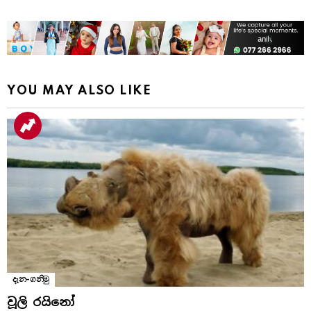
YOU MAY ALSO LIKE
දැන-ගනිමු
වූලි රයිනෝ