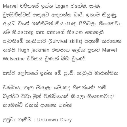
Marvel චරිතයේ ඉන්න Logan වගේම, සැබෑ
වුල්වරීන්ටත් ඇතුළට ඇදගන්න බැරි, ඉතාම තියුණු,
ආයුධ වගේ ශක්තිමත් නියපොතු පිහිටලා තියෙනවා.
මේ නියපොතු සහ සතාගේ තියෙන නොනැසී
පැවතීමේ හැකියාව (Survival skills) පදනම් කරගෙන
තමයි Hugh Jackman රඟපාන ලෝක ප්‍රකට Marvel
Wolverine චරිතය වුණත් බිහි වුණේ!
සත්ව ලෝකයේ ඉන්න මේ පුංචි, හැබැයි මාරාන්තික
චණ්ඩියා ගැන ඔයාලා මොකද හිතන්නේ? හනි
බැජර්ට වඩා මුන් චණ්ඩියෙක් කියලා හිතෙනවාද?
කමෙන්ට් එකක් දාගෙන යන්න!
උපුටා ගැනීම : Unknown Diary