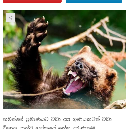
තමන්ගේ ප්‍රමාණයට වඩා දස ගුණයකටත් වඩා
විශාල, සත්ව ලෝකයේ ඉන්න දරුණුතම