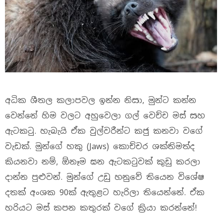
අධික ශීතල කලාපවල ඉන්න නිසා, මුන්ට කන්න
වෙන්නේ හිම වලට අහුවෙලා ගල් වෙච්ච මස් සහ
ඇටකටු. හැබැයි ඒක වුල්වරීන්ට කජු කනවා වගේ
වැඩක්. මුන්ගේ හකු (Jaws) කොච්චර ශක්තිමත්ද
කියනවා නම්, ඕනෑම ඝන ඇටකටුවක් කුඩු කරලා
දාන්න පුළුවන්. මුන්ගේ උඩු හනුවේ තියෙන විශේෂ
දතක් අංශක 90ක් ඇතුළට හැරිලා තියෙන්නේ. ඒක
හරියට මස් කපන කතුරක් වගේ ක්‍රියා කරන්නේ!