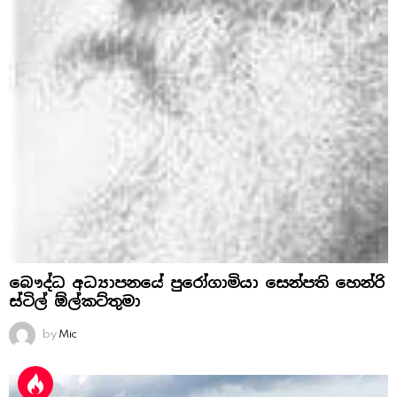
බෞද්ධ අධ්‍යාපනයේ පුරෝගාමියා සෙන්පති හෙන්රි
ස්‌ටිල් ඕල්කට්‌තුමා
by
Mic