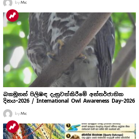
by
Mic
බකමූනන් පිලිඹඳ දැනුවත්කිරීමේ අන්තර්ජාතික
දිනය​–2026 / International Owl Awareness Day–2026
by
Mic