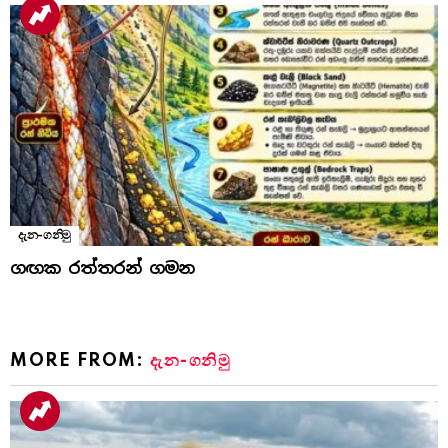
දැන-ගනිමු
ගඟක රත්තරන් ගමන
MORE FROM:
දැන-ගනිමු