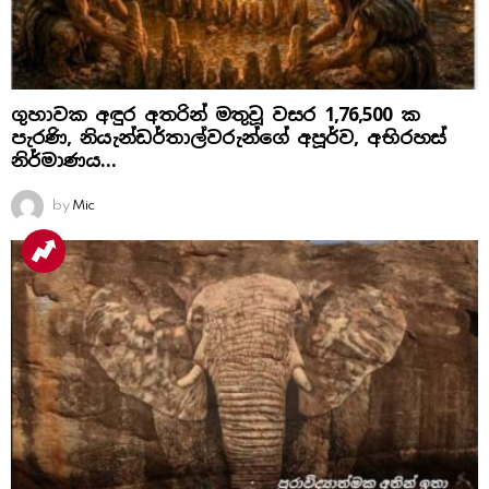
ගුහාවක අඳුර අතරින් මතුවූ වසර 1,76,500 ක
පැරණි, නියැන්ඩර්තාල්වරුන්ගේ අපූර්ව, අභිරහස්
නිර්මාණය…
by
Mic