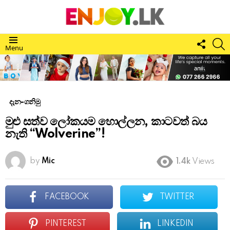
FOLL
S
Menu
US
දැන-ගනිමු
මුළු සත්ව ලෝකයම හොල්ලන, කාටවත් බය
නැති “Wolverine”!
by
Mic
1.4k
Views
FACEBOOK
TWITTER
PINTEREST
LINKEDIN