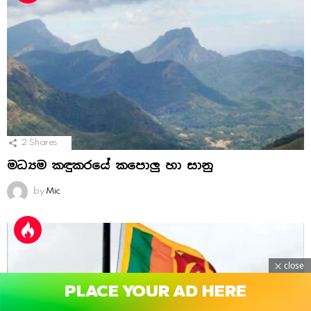
2
Shares
මධ්‍යම කඳුකරයේ කපොලු හා සානු
by
Mic
close