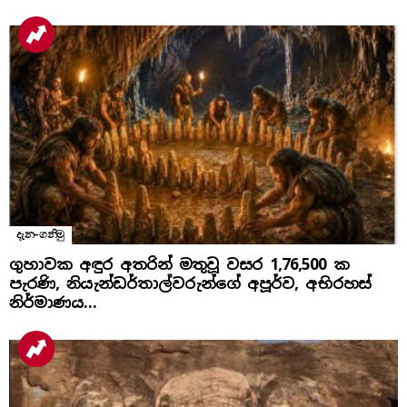
දැන-ගනිමු
ගුහාවක අඳුර අතරින් මතුවූ වසර 1,76,500 ක
පැරණි, නියැන්ඩර්තාල්වරුන්ගේ අපූර්ව, අභිරහස්
නිර්මාණය…