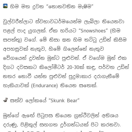
හිම මත දුවන “නොනවතින මැෂිම”
වුල්වරීන්ලාට ස්වභාවධර්මයෙන්ම ලැබිලා තියෙනවා
පළල් පාද යුගලක්. ඒක හරියට “Snowshoes” (හිම
සපත්තු) වගේ. මේ නිසා ඝන හිම තට්ටු උඩින් කිසිම
අපහසුවක් නැතුව, හිමේ ගිලෙන්නේ නැතුව
වේගයෙන් දුවන්න මුන්ට පුළුවන්. ඒ වගේම මුන් එක
දිගට දවසකට කිලෝමීටර් 20-30ක් කඳු, පර්වත උඩින්
නතර නොවී යන්න පුළුවන් පුදුමාකාර දරාගැනීමේ
හැකියාවක් (Endurance) තියෙන සතෙක්.
සත්ව ලෝකයේ “Skunk Bear”
මුන්ගේ ඇඟේ පිටුපස තියෙන ග්‍රන්ථිවලින් අතිශය
දරුණු, පිළිකුල් සහගත දුර්ගන්ධයක් පිට කරනවා.