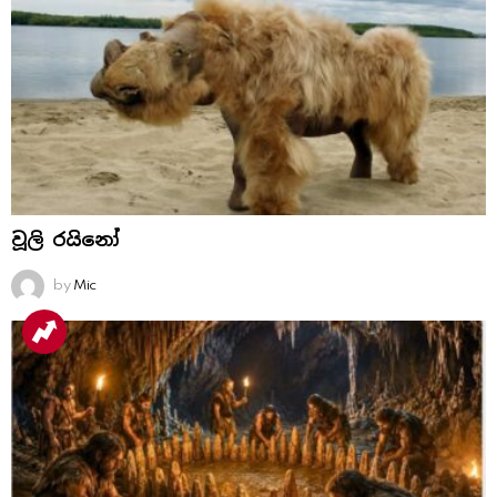
වූලි රයිනෝ
by
Mic