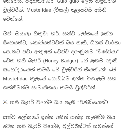
නෙවෙයි. විද්‍යාත්මකව Gulo gulo ලෙස හඳුන්වන
වුල්වරීන්, Mustelidae (වීසල්) කුලයටයි අයිති
වෙන්නේ.
ඔව්! ඔයාලා හිතුවා හරි. සත්ව ලෝකයේ ඉන්න
සිංහයන්ට, කොටියන්ටවත් බය නැති, ගිනස් වාර්තා
පොතට පවා ඇතුළත් වෙච්ච දරුණුතම “චණ්ඩියා”
වෙන හනි බැජර් (Honey Badger) ගේ ළඟම ඥාති
සහෝදරයෙක් තමයි මේ වුල්වරීන් කියන්නේ! මේ
Mustelidae කුලයේ ගොඩබිම ඉන්න විශාලම සහ
ශක්තිමත්ම සාමාජිකයා තමයි වුල්වරීන්.
හනි බැජර් වගේම බය නැති “චණ්ඩියෙක්”!
සත්ව ලෝකයේ ඉන්න අනිත් සත්තු හැමෝම බය
වෙන හනි බැජර් වගේම, වුල්වරීන්ටත් තමන්ගේ