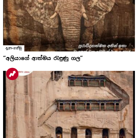
දැන-ගනිමු
“අලියාගේ ආත්මය රැඳුණු ගල”