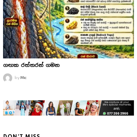
ගඟක රත්තරන් ගමන
by
Mic
DON'T MISS