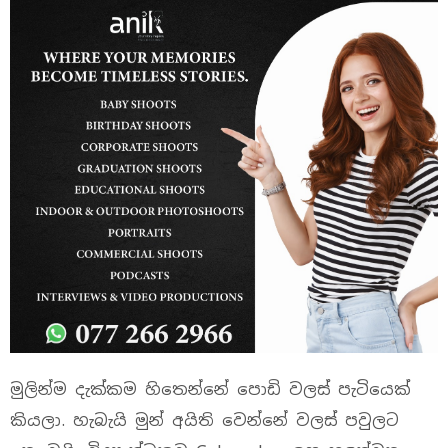
මුලින්ම දැක්කම හිතෙන්නේ පොඩි වලස් පැටියෙක්
කියලා. හැබැයි මුන් අයිති වෙන්නේ වලස් පවුලට